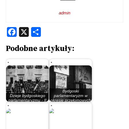
admin
Facebook
X
Share
Podobne artykuły:
Bydgoski
Dzieje bydgoskiego
parlamentaryzm w
parlamentaryzmu - II
okresie przełomowych
Rzeczypospolita
lat 80.