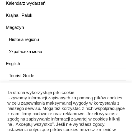
Kalendarz wydarzeń
Krajna i Pałuki
Magazyn
Historia regionu
Українська мова
English
Tourist Guide
Ta strona wykorzystuje pliki cookie
KONTAKT
Używamy informacji zapisanych za pomocą plików cookies
w celu zapewnienia maksymalnej wygody w korzystaniu z
redakcja@portalkujawski.pl
naszego serwisu. Mogą też korzystać z nich współpracujące
z nami firmy badawcze oraz reklamowe. Jeżeli wyrażasz
Redakcja
zgodę na zapisywanie informacji zawartej w cookies kliknij
na ,,Akceptuj wszystko". Jeśli nie wyrażasz zgody,
ustawienia dotyczące plików cookies możesz zmienić w