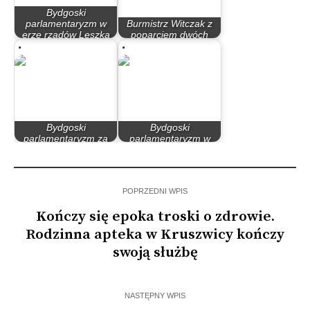
Bydgoski
parlamentaryzm w
Burmistrz Witczak z
erze rządów Leszka
poparciem dwóch
Millera…
komitetów
Bydgoski
Bydgoski
parlamentaryzm za
parlamentaryzm w
rządów PO – PiS
latach 90
POPRZEDNI WPIS
Kończy się epoka troski o zdrowie.
Rodzinna apteka w Kruszwicy kończy
swoją służbę
NASTĘPNY WPIS