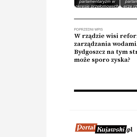
parlamentaryzm w
parla
okresie przełomowych
erze r
lat 80.
M
POPRZEDNI WPIS
W rządzie wisi refo
zarządzania wodami
Bydgoszcz na tym str
może sporo zyska?