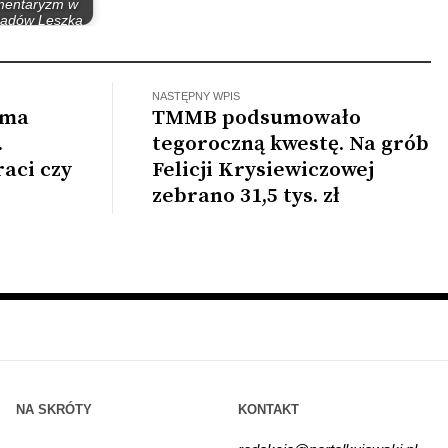
mentaryzm w
ządów Leszka
illera…
NASTĘPNY WPIS
rma
TMMB podsumowało
.
tegoroczną kwestę. Na grób
aci czy
Felicji Krysiewiczowej
zebrano 31,5 tys. zł
NA SKRÓTY
KONTAKT