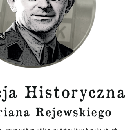
ci bydgoskiej Fundacji Mariana Rejewskiego, którą kieruje były