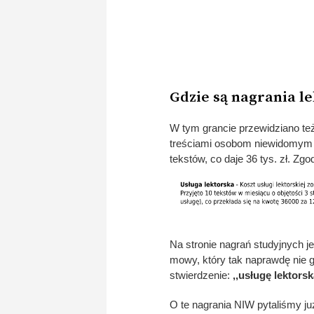
Gdzie są nagrania le
W tym grancie przewidziano też
treściami osobom niewidomym 
tekstów, co daje 36 tys. zł. Zgo
Na stronie nagrań studyjnych j
mowy, który tak naprawdę nie 
stwierdzenie:
,,usługę lektor
O te nagrania NIW pytaliśmy j