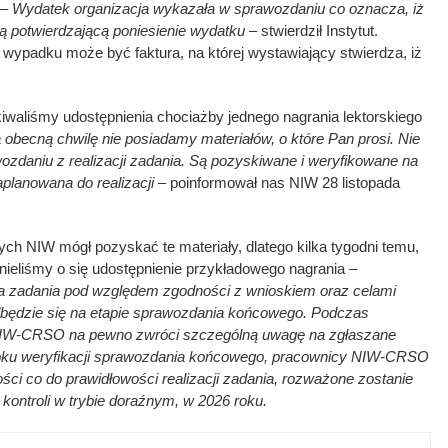
 –
Wydatek organizacja wykazała w sprawozdaniu co oznacza, iż
 potwierdzającą poniesienie wydatku –
stwierdził Instytut.
ypadku może być faktura, na której wystawiający stwierdza, iż
iwaliśmy udostępnienia chociażby jednego nagrania lektorskiego
 obecną chwilę nie posiadamy materiałów, o które Pan prosi. Nie
zdaniu z realizacji zadania. Są pozyskiwane i weryfikowane na
zaplanowana do realizacji –
poinformował nas NIW 28 listopada
rych NIW mógł pozyskać te materiały, dlatego kilka tygodni temu,
ieliśmy o się udostępnienie przykładowego nagrania –
a zadania pod względem zgodności z wnioskiem oraz celami
będzie się na etapie sprawozdania końcowego. Podczas
 NIW-CRSO na pewno zwróci szczególną uwagę na zgłaszane
 toku weryfikacji sprawozdania końcowego, pracownicy NIW-CRSO
ości co do prawidłowości realizacji zadania, rozważone zostanie
kontroli w trybie doraźnym, w 2026 roku.