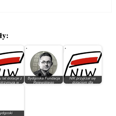
ły:
u lat dotacje z
Bydgoska Fundacja
NIK przyjrzał się
otrzymują w
Rejewskiego
dotacjom dla
oszczy te…
otrzymała 292 tys. zł…
organizacji…
ydgoski