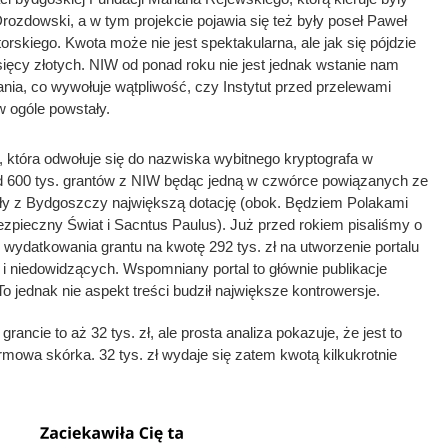
Drozdowski, a w tym projekcie pojawia się też były poseł Paweł
torskiego. Kwota może nie jest spektakularna, ale jak się pójdzie
tysięcy złotych. NIW od ponad roku nie jest jednak wstanie nam
nia, co wywołuje wątpliwość, czy Instytut przed przelewami
w ogóle powstały.
 która odwołuje się do nazwiska wybitnego kryptografa w
ad 600 tys. grantów z NIW będąc jedną w czwórce powiązanych ze
ły z Bydgoszczy największą dotację (obok. Będziem Polakami
zpieczny Świat i Sacntus Paulus). Już przed rokiem pisaliśmy o
wydatkowania grantu na kwotę 292 tys. zł na utworzenie portalu
i niedowidzących. Wspomniany portal to głównie publikacje
o jednak nie aspekt treści budził największe kontrowersje.
rancie to aż 32 tys. zł, ale prosta analiza pokazuje, że jest to
mowa skórka. 32 tys. zł wydaje się zatem kwotą kilkukrotnie