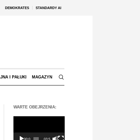
DEMOKRATES
STANDARDY AI
JNA I PAŁUKI
MAGAZYN
WARTE OBEJRZENIA:
Odtwarzacz
video
00:00
03:56