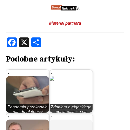
Materiał partnera
Facebook
X
Share
Podobne artykuły:
Pandemia przekonała
Zdaniem bydgoskiego
nas do płatności
posła palacze są
elektronicznych
traktowani zbyt…