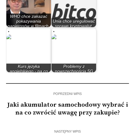
WHO chce zakazać
pokazywania
Unia chce uregulować
papierosów w filmach,
sprawę kryptowalut,
…
nie…
Kurs języka
Problemy z
angielskiego - na co
powszechnością 5G
zwrócić uwagę?
spowalniają rozwój…
POPRZEDNI WPIS
Jaki akumulator samochodowy wybrać i
na co zwrócić uwagę przy zakupie?
NASTĘPNY WPIS