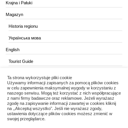
Krajna i Pałuki
Magazyn
Historia regionu
Українська мова
English
Tourist Guide
Ta strona wykorzystuje pliki cookie
KONTAKT
Używamy informacji zapisanych za pomocą plików cookies
w celu zapewnienia maksymalnej wygody w korzystaniu z
redakcja@portalkujawski.pl
naszego serwisu. Mogą też korzystać z nich współpracujące
z nami firmy badawcze oraz reklamowe. Jeżeli wyrażasz
Redakcja
zgodę na zapisywanie informacji zawartej w cookies kliknij
na ,,Akceptuj wszystko". Jeśli nie wyrażasz zgody,
ustawienia dotyczące plików cookies możesz zmienić w
swojej przeglądarce.