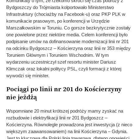
Komunikaty o tym, że rzekomo skróci się czas podróży z
Bydgoszczy do Trójmiasta kolportowało Ministerstwo
Infrastruktury (chociażby na Facebook-u) oraz PKP PLK w
komunikacie prasowym, po konferencji w Urzędzie
Marszałkowskim w Toruniu. Co gorsze bezkrytycznie zostały
one powielone przez niektóre media. Celem konferencji było
podpisanie umów na dofinansowanie modernizacji linii nr 201
na odcinku Bydgoszcz – Kościerzyna oraz linii nr 353 między
Toruniem Głównym i Toruniem Wschodnim. W tym
wydarzeniu uczestniczył szef resortu minister Dariusz
Klimczak oraz lokalni politycy PSL, czyli formacji z której
wywodzi się minister.
Pociągi po linii nr 201 do Kościerzyny
nie jeżdżą
Wspomniane 20 minut krótszej podróży mamy zyskać na
rozbudowie i elektryfikacji linii nr 201 Bydgoszcz –
Kościerzyna. Równolegle prowadzona jest inwestycja (z nieco
większym zaawansowaniem) na linii Kościerzyna – Gdynia.
Jest to kluczowa dla Polski linia towarowa, dlatego opowieści