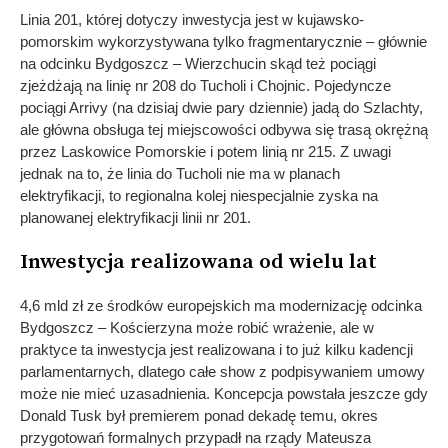
Linia 201, której dotyczy inwestycja jest w kujawsko-
pomorskim wykorzystywana tylko fragmentarycznie – głównie
na odcinku Bydgoszcz – Wierzchucin skąd też pociągi
zjeżdżają na linię nr 208 do Tucholi i Chojnic. Pojedyncze
pociągi Arrivy (na dzisiaj dwie pary dziennie) jadą do Szlachty,
ale główna obsługa tej miejscowości odbywa się trasą okrężną
przez Laskowice Pomorskie i potem linią nr 215. Z uwagi
jednak na to, że linia do Tucholi nie ma w planach
elektryfikacji, to regionalna kolej niespecjalnie zyska na
planowanej elektryfikacji linii nr 201.
Inwestycja realizowana od wielu lat
4,6 mld zł ze środków europejskich ma modernizację odcinka
Bydgoszcz – Kościerzyna może robić wrażenie, ale w
praktyce ta inwestycja jest realizowana i to już kilku kadencji
parlamentarnych, dlatego całe show z podpisywaniem umowy
może nie mieć uzasadnienia. Koncepcja powstała jeszcze gdy
Donald Tusk był premierem ponad dekadę temu, okres
przygotowań formalnych przypadł na rządy Mateusza