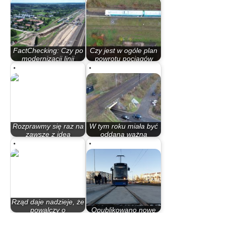
FactChecking: Czy po
Czy jest w ogóle plan
modernizacji linii
powrotu pociągów
201…
pasażerskich…
Rozprawmy się raz na
W tym roku miała być
zawsze z ideą
oddana ważna
tramwaju…
inwestycja…
Rząd daje nadzieje, że
powalczy o
Opublikowano nowe
zwiększenie rangi…
rozkłady jazdy