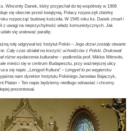
 ks. Wincenty Danek, który przyjechał do tej wspólnoty w 1908
duje się obecnie przed świątynią. Polacy rozpoczęli zbiórkę
 roku rozpocząć budowę kościoła. W 1945 roku ks. Danek zmarł i
afii z uwagi na nieprzychylność władz komunistycznych. Jak
 udało się uratować parafię.
żną rolę odgrywał też Instytut Polski –
Jego drzwi zostały otwarte
e. Cały czas działał na korzyść uchodźców z Polski. Drukował
wał różne wydarzenia kulturalne –
podkreśla prof. Miklos Mitrovits.
j, ale mieści się w centrum Budapesztu, przy ważniejszej ulicy
uca się napis ,,Lengyel Kultura”
– Lengyel to po węgiersku
yjaśnia nam dyrektor Instytutu Polskiego Jarosław Bajaczyk,
erii Platan – Ten napis będziemy niedługo odnawiać i chcemy
lepiej prezentował.