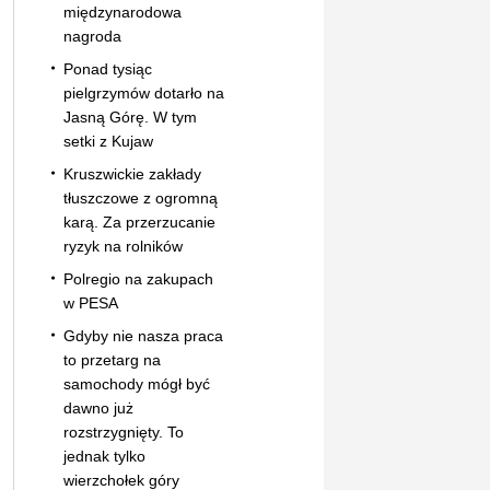
międzynarodowa
nagroda
Ponad tysiąc
pielgrzymów dotarło na
Jasną Górę. W tym
setki z Kujaw
Kruszwickie zakłady
tłuszczowe z ogromną
karą. Za przerzucanie
ryzyk na rolników
Polregio na zakupach
w PESA
Gdyby nie nasza praca
to przetarg na
samochody mógł być
dawno już
rozstrzygnięty. To
jednak tylko
wierzchołek góry