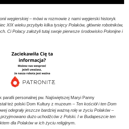
onii węgierskiej
– mówi w rozmowie z nami węgierski historyk
ec XIX wieku przybyło kilka tysięcy Polaków, głównie robotników,
h. Ci Polacy założyli tutaj swoje pierwsze środowisko Polonijne i
k parafii personalnej pw. Najświętszej Maryi Panny
tał też polski Dom Kultury z muzeum –
Ten kościół i ten Dom
towej odegrały jeszcze bardziej ważną rolę w życiu Polaków
–
j przyjmowano dużo uchodźców z Polski. I w Budapeszcie ten
ktem dla Polaków w ich życiu religijnym.