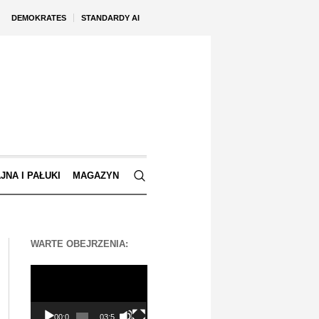
DEMOKRATES
STANDARDY AI
JNA I PAŁUKI
MAGAZYN
WARTE OBEJRZENIA:
Odtwarzacz
video
00:00
03:56