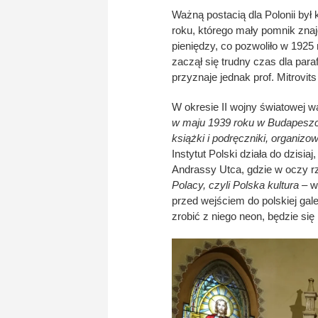
Ważną postacią dla Polonii był
roku, którego mały pomnik znaj
pieniędzy, co pozwoliło w 1925
zaczął się trudny czas dla par
przyznaje jednak prof. Mitrovits
W okresie II wojny światowej wa
w maju 1939 roku w Budapeszci
książki i podręczniki, organizo
Instytut Polski działa do dzisia
Andrassy Utca, gdzie w oczy rz
Polacy, czyli Polska kultura
– w
przed wejściem do polskiej gal
zrobić z niego neon, będzie się 