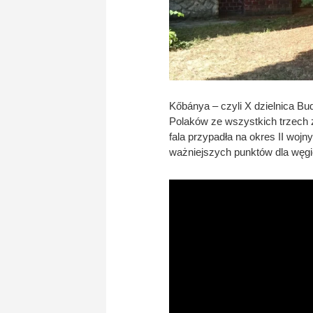
Kőbánya – czyli X dzielnica Bud
Polaków ze wszystkich trzech 
fala przypadła na okres II woj
ważniejszych punktów dla węgiers