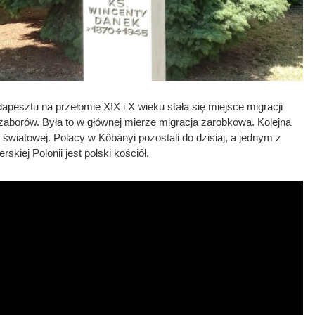
apesztu na przełomie XIX i X wieku stała się miejsce migracji
zaborów. Była to w głównej mierze migracja zarobkowa. Kolejna
ny światowej. Polacy w
Kőbányi pozostali do dzisiaj, a jednym z
kiej Polonii jest polski kościół.