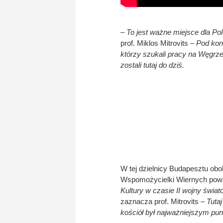
– To jest ważne miejsce dla Pol
prof. Miklos Mitrovits –
Pod koni
którzy szukali pracy na Węgrzec
zostali tutaj do dziś.
W tej dzielnicy Budapesztu obo
Wspomożycielki Wiernych pows
Kultury w czasie II wojny świa
zaznacza prof. Mitrovits
– Tuta
kościół był najważniejszym pun