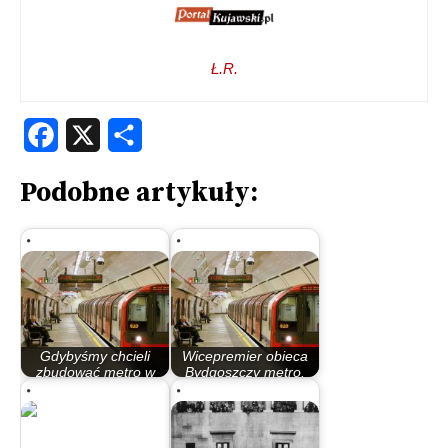
Ł.R.
Facebook
X
Share
Podobne artykuły:
Gdybyśmy chcieli
Wicepremier obieca
zbudować metro w
Bydgoszczy metro.
Bydgoszczy to…
Spójrzmy na…