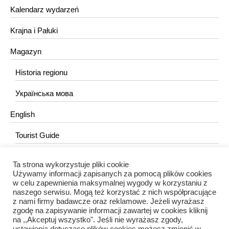
Kalendarz wydarzeń
Krajna i Pałuki
Magazyn
Historia regionu
Українська мова
English
Tourist Guide
Ta strona wykorzystuje pliki cookie
KONTAKT
Używamy informacji zapisanych za pomocą plików cookies
w celu zapewnienia maksymalnej wygody w korzystaniu z
redakcja@portalkujawski.pl
naszego serwisu. Mogą też korzystać z nich współpracujące
z nami firmy badawcze oraz reklamowe. Jeżeli wyrażasz
Redakcja
zgodę na zapisywanie informacji zawartej w cookies kliknij
na ,,Akceptuj wszystko". Jeśli nie wyrażasz zgody,