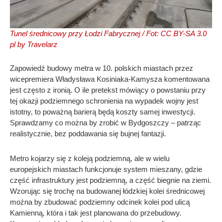
Tunel średnicowy przy Łodzi Fabrycznej / Fot: CC BY-SA 3.0
pl by Travelarz
Zapowiedź budowy metra w 10. polskich miastach przez
wicepremiera Władysława Kosiniaka-Kamysza komentowana
jest często z ironią. O ile pretekst mówiący o powstaniu przy
tej okazji podziemnego schronienia na wypadek wojny jest
istotny, to poważną barierą będą koszty samej inwestycji.
Sprawdzamy co można by zrobić w Bydgoszczy – patrząc
realistycznie, bez poddawania się bujnej fantazji.
Metro kojarzy się z koleją podziemną, ale w wielu
europejskich miastach funkcjonuje system mieszany, gdzie
część infrastruktury jest podziemną, a część biegnie na ziemi.
Wzorując się trochę na budowanej łódzkiej kolei średnicowej
można by zbudować podziemny odcinek kolei pod ulicą
Kamienną, która i tak jest planowana do przebudowy.