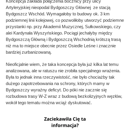
Koncepcja zakłada połączenia bocznicy przy ulicy
Artyleryjskiej nieopodal Bydgoszczy Głównej ze stacją
Bydgoszcz Wschód. Wymagałoby to budowy ok. 3 km
podziemnej linii kolejowej, co pozwoliłoby utworzyć podziemne
przystanki np. przy Akademii Muzycznej, Sułkowskiego, czy
alei Kardynała Wyszyńskiego. Pociągi jechałyby między
Bydgoszczą Główną i Bydgoszczą Wschodnią krótszą trasą
niż ma to miejsce obecnie przez Osiedle Leśne i znacznie
bardziej zurbanizowaną.
Nieoficjalnie wiem, że taka koncepcja była już kilka lat temu
analizowana, ale w ratuszu nie zrobiła specjalnego wrażenia.
Była to jednak inna rzeczywistość, nie było chociażby tak
dużego zapotrzebowania na schrony, których mamy w
Bydgoszczy wyraźny deficyt. Do póki nie zacznie się
rozbudowa trasy W-Z wraz z budową bezkolizyjnych węzłów,
wokół tego tematu można wciąż dyskutować.