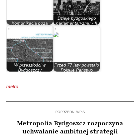
Dzieje bydgoskiego
Komunikacja poza
parlamentaryzmu - II
kontrolą
Rzeczypospolita
W przeszłości w
Przed 77 laty powstało
Bydgoszczy
Polskie Państwo
planowano metro z…
Podziemne
metro
POPRZEDNI WPIS
Metropolia Bydgoszcz rozpoczyna
uchwalanie ambitnej strategii