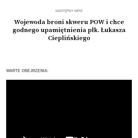
NASTĘPNY WPIS
Wojewoda broni skweru POW i chce
godnego upamiętnienia płk. Łukasza
Cieplińskiego
WARTE OBEJRZENIA:
Odtwarzacz
video