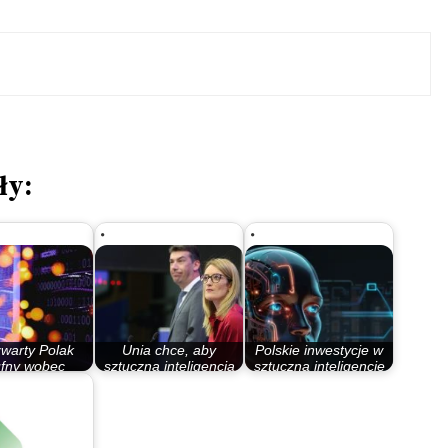
ły:
warty Polak
Unia chce, aby
Polskie inwestycje w
ufny wobec
sztuczna inteligencja
sztuczną inteligencję
tucznej…
była…
na bardzo…