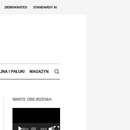
DEMOKRATES
STANDARDY AI
JNA I PAŁUKI
MAGAZYN
WARTE OBEJRZENIA:
Odtwarzacz
video
00:00
03:56