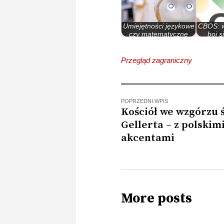
Umiejętności językowe
CBOS: w
czy matematyczne
boi s
Chat GPT-4…
int
Przegląd zagraniczny
POPRZEDNI WPIS
Kościół we wzgórzu 
Gellerta – z polskim
akcentami
More posts