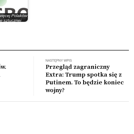
ięcej Polaków
ię sztucznej
eligencji…
NASTĘPNY WPIS
św.
Przegląd zagraniczny
i
Extra: Trump spotka się z
Putinem. To będzie koniec
wojny?