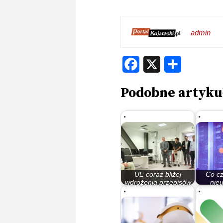
admin
Facebook
X
Share
Podobne artyku
UE coraz bliżej
Co cz
wdrożenia przepisów
nie
regulujących…
sz