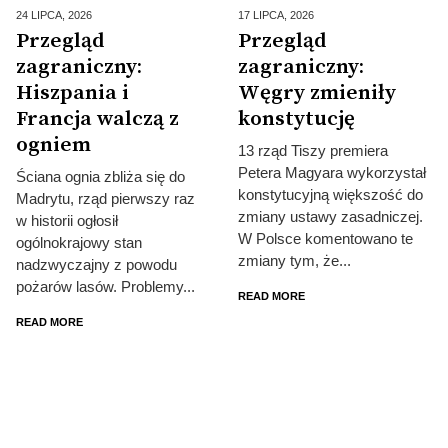
24 LIPCA,
2026
17 LIPCA,
2026
Przegląd
Przegląd
zagraniczny:
zagraniczny:
Hiszpania i
Węgry zmieniły
Francja walczą z
konstytucję
ogniem
13 rząd Tiszy premiera
Petera Magyara wykorzystał
Ściana ognia zbliża się do
konstytucyjną większość do
Madrytu, rząd pierwszy raz
zmiany ustawy zasadniczej.
w historii ogłosił
W Polsce komentowano te
ogólnokrajowy stan
zmiany tym, że...
nadzwyczajny z powodu
pożarów lasów. Problemy...
READ MORE
READ MORE