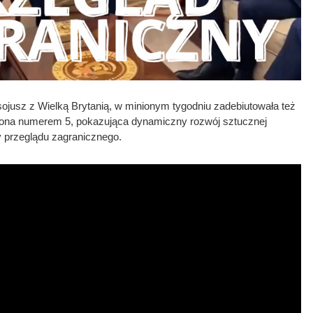
ojusz z Wielką Brytanią, w minionym tygodniu zadebiutowała też
ona numerem 5, pokazująca dynamiczny rozwój sztucznej
aty przeglądu zagranicznego.