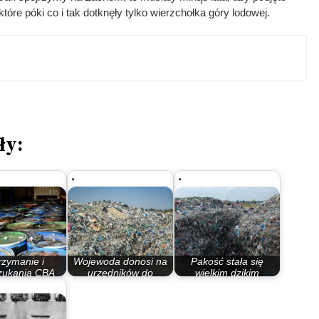
tóre póki co i tak dotknęły tylko wierzchołka góry lodowej.
ły:
rzymanie i
Wojewoda donosi na
Pakość stała się
zukania CBA
urzędników do
wielkim dzikim
wysypiska w…
prokuratury. Ma to…
wysypiskiem