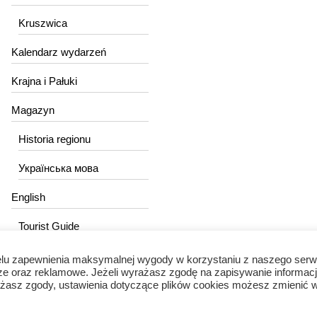
Kruszwica
Kalendarz wydarzeń
Krajna i Pałuki
Magazyn
Historia regionu
Українська мова
English
Tourist Guide
lu zapewnienia maksymalnej wygody w korzystaniu z naszego serw
ze oraz reklamowe. Jeżeli wyrażasz zgodę na zapisywanie informacj
wyrażasz zgody, ustawienia dotyczące plików cookies możesz zmienić 
Portal Kujawski © 2024 / Wszelkie prawa zastrzeżone.