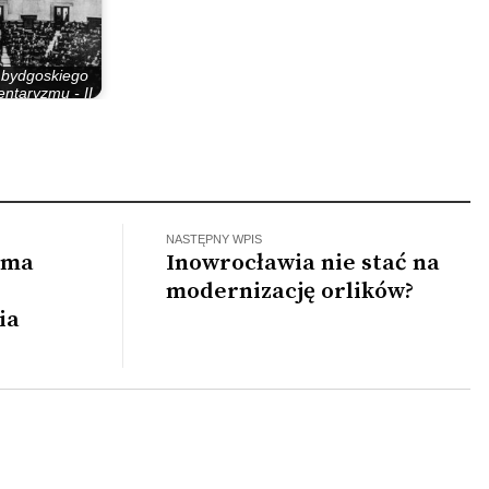
 bydgoskiego
ntaryzmu - II
zypospolita
NASTĘPNY WPIS
 ma
Inowrocławia nie stać na
modernizację orlików?
ia