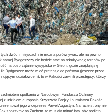
 tych dwóch miejscach nie można porównywać, ale na pewno
ak samej Bydgoszczy nie będzie stać na rekultywację terenów po
ść na posprzątanie wysypiska w Giebni, gdzie znajdują się
 ile Bydgoszcz może mieć pretensje do państwa (jeszcze przed
nującym udziałowcem), to w Pakości zawinili przestępcy, którzy
 przedmiotem spotkania w Narodowym Funduszu Ochrony
j z udziałem europosła Krzysztofa Brejzy i burmistrza Pakości
rezentował jego wiceprezes Paweł Augustyn. Na razie strony nie
 Jak spojrzymy na Zachem, to musiały minąć lata, aby podjęto