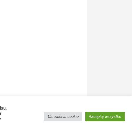
isu.
i
Ustawienia cookie
Akceptuj wszystko
w