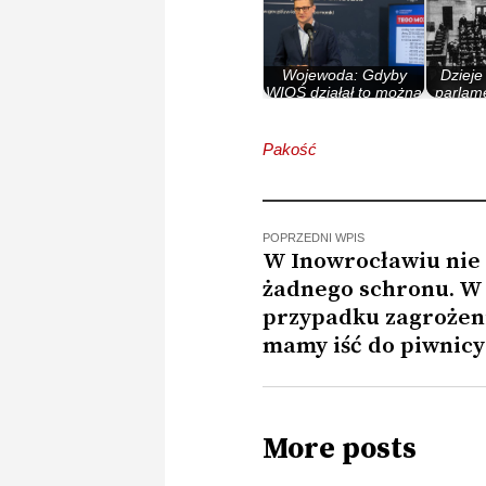
Wojewoda: Gdyby
Dzieje
WIOŚ działał to można
parlame
było uniknąć 1…
Rzec
Pakość
POPRZEDNI WPIS
W Inowrocławiu nie
żadnego schronu. W
przypadku zagrożen
mamy iść do piwnicy
More posts