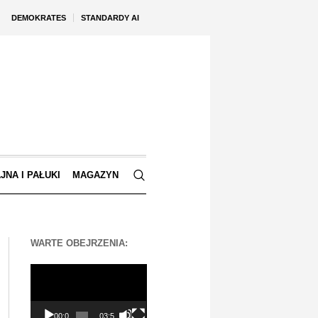
DEMOKRATES
STANDARDY AI
JNA I PAŁUKI
MAGAZYN
WARTE OBEJRZENIA:
Odtwarzacz
video
00:00
03:56