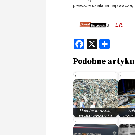
pierwsze działania naprawcze, k
Ł.R.
Facebook
X
Share
Podobne artyku
Pakość to dzisiaj
Zat
wielkie wysypisko
przes
śmieci. Zapłacą…
wokół 