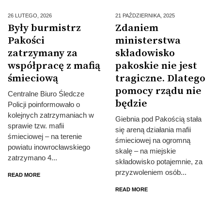
26 LUTEGO,
2026
21 PAŹDZIERNIKA,
2025
Były burmistrz
Zdaniem
Pakości
ministerstwa
zatrzymany za
składowisko
współpracę z mafią
pakoskie nie jest
śmieciową
tragiczne. Dlatego
pomocy rządu nie
Centralne Biuro Śledcze
będzie
Policji poinformowało o
kolejnych zatrzymaniach w
Giebnia pod Pakością stała
sprawie tzw. mafii
się areną działania mafii
śmieciowej – na terenie
śmieciowej na ogromną
powiatu inowrocławskiego
skalę – na miejskie
zatrzymano 4...
składowisko potajemnie, za
przyzwoleniem osób...
READ MORE
READ MORE