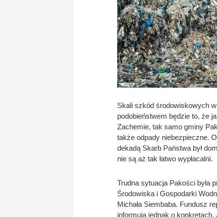
Skali szkód środowiskowych w
podobieństwem będzie to, że j
Zachemie, tak samo gminy Pako
także odpady niebezpieczne. O
dekadą Skarb Państwa był domi
nie są aż tak łatwo wypłacalni.
Trudna sytuacja Pakości była
Środowiska i Gospodarki Wodne
Michała Siembaba. Fundusz rep
informują jednak o konkretach.