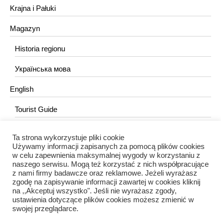
Krajna i Pałuki
Magazyn
Historia regionu
Українська мова
English
Tourist Guide
Ta strona wykorzystuje pliki cookie
KONTAKT
Używamy informacji zapisanych za pomocą plików cookies
w celu zapewnienia maksymalnej wygody w korzystaniu z
redakcja@portalkujawski.pl
naszego serwisu. Mogą też korzystać z nich współpracujące
z nami firmy badawcze oraz reklamowe. Jeżeli wyrażasz
Redakcja
zgodę na zapisywanie informacji zawartej w cookies kliknij
na ,,Akceptuj wszystko". Jeśli nie wyrażasz zgody,
ustawienia dotyczące plików cookies możesz zmienić w
swojej przeglądarce.