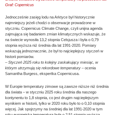
Graf: Copernicus
Jednocześnie zasięg lodu na Arktyce był historycznie
najmniejszy jeżeli chodzi o obserwacje prowadzone w
styczniu. Copernicus Climate Change, czyli unijna agenda
zajmująca się badaniem zmian klimatycznych wskazuje, że
na świecie wynosiła 13,2 stopnia Celsjusza i była o 0,79
stopnia wyższa niż średnia dla lat 1991-2020. Pomiary
wskazują jednoznacznie, że był to najcieplejszy styczeń w
historii pomiarów.
– Styczeń 2025 roku to kolejny zaskakujący miesiąc, w
którym utrzymują się rekordowe temperatury
– ocenia
Samantha Burgess, ekspertka Copernicusa.
W Europie temperatury zimowe są zawsze niższe niż średnia
dla świata – w styczniu 2025 roku średnia dla naszego
kontynentu to 1,8 stopnia, co jest drugim najcieplejszym
wynikiem w historii, tylko w 2020 roku było to o 0,10 stopnia
więcej. Jak spojrzymy na średniej dla lat 1991-2020 w tym
roku europejska temperatura była o 2,51 stopnia wyższa.