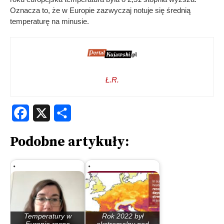
Oznacza to, że w Europie zazwyczaj notuje się średnią
temperaturę na minusie.
Ł.R.
Facebook
X
Share
Podobne artykuły:
Temperatury w
Rok 2022 był