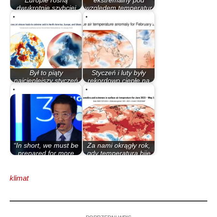
Europie rosną
ekstremalny pod
dwukrotnie szybciej
względem temperatur
niż…
w…
Był to piąty
Styczeń i luty były
najcieplejszy styczeń
rekordowo ciepłe na
w historii, ale w…
całym…
“In short, we must be
Za nami okrągły rok,
prepared for more
gdy temperatura bije
frequent…
rekordy!
klimat