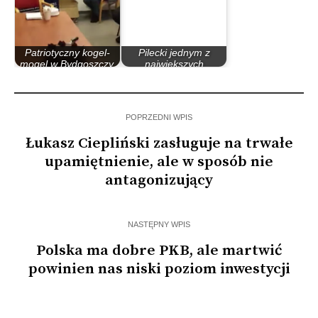
Patriotyczny kogel-
Pilecki jednym z
mogel w Bydgoszczy.
największych
Upokorzono AK
bohaterów Polski
POPRZEDNI WPIS
Łukasz Ciepliński zasługuje na trwałe
upamiętnienie, ale w sposób nie
antagonizujący
NASTĘPNY WPIS
Polska ma dobre PKB, ale martwić
powinien nas niski poziom inwestycji