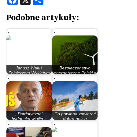
Podobne artykuły:
Janusz Waluś
Bezpieczeństwo
Żołnierzem Wyklętym
energetyczne Polski a
nie jest
rola polskiego…
,,Patriotyczna”
Co powinna zawierać
bydgoska wigilia z
dobra polisa
mordercą przy stole
narciarska?