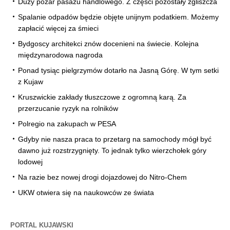
Duży pożar pasażu handlowego. Z części pozostały zgliszcza
Spalanie odpadów będzie objęte unijnym podatkiem. Możemy
zapłacić więcej za śmieci
Bydgoscy architekci znów docenieni na świecie. Kolejna
międzynarodowa nagroda
Ponad tysiąc pielgrzymów dotarło na Jasną Górę. W tym setki
z Kujaw
Kruszwickie zakłady tłuszczowe z ogromną karą. Za
przerzucanie ryzyk na rolników
Polregio na zakupach w PESA
Gdyby nie nasza praca to przetarg na samochody mógł być
dawno już rozstrzygnięty. To jednak tylko wierzchołek góry
lodowej
Na razie bez nowej drogi dojazdowej do Nitro-Chem
UKW otwiera się na naukowców ze świata
PORTAL KUJAWSKI