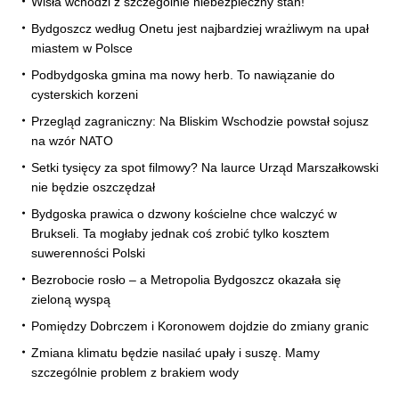
Wisła wchodzi z szczególnie niebezpieczny stan!
Bydgoszcz według Onetu jest najbardziej wrażliwym na upał
miastem w Polsce
Podbydgoska gmina ma nowy herb. To nawiązanie do
cysterskich korzeni
Przegląd zagraniczny: Na Bliskim Wschodzie powstał sojusz
na wzór NATO
Setki tysięcy za spot filmowy? Na laurce Urząd Marszałkowski
nie będzie oszczędzał
Bydgoska prawica o dzwony kościelne chce walczyć w
Brukseli. Ta mogłaby jednak coś zrobić tylko kosztem
suwerenności Polski
Bezrobocie rosło – a Metropolia Bydgoszcz okazała się
zieloną wyspą
Pomiędzy Dobrczem i Koronowem dojdzie do zmiany granic
Zmiana klimatu będzie nasilać upały i suszę. Mamy
szczególnie problem z brakiem wody