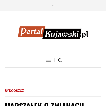
BYDGOSZCZ
MARSZAŁEK O ZMIANACH