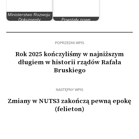
Ministerstwo Rozwoju:
Dokumenty
Powstały nowe
strategiczne nie są…
podregiony NUTS3
POPRZEDNI WPIS
Rok 2025 kończyliśmy w najniższym
długiem w historii rządów Rafała
Bruskiego
NASTĘPNY WPIS
Zmiany w NUTS3 zakończą pewną epokę
(felieton)