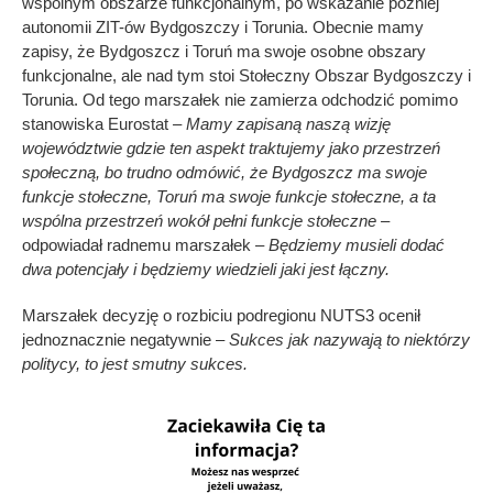
wspólnym obszarze funkcjonalnym, po wskazanie później
autonomii ZIT-ów Bydgoszczy i Torunia. Obecnie mamy
zapisy, że Bydgoszcz i Toruń ma swoje osobne obszary
funkcjonalne, ale nad tym stoi Stołeczny Obszar Bydgoszczy i
Torunia. Od tego marszałek nie zamierza odchodzić pomimo
stanowiska Eurostat
– Mamy zapisaną naszą wizję
województwie gdzie ten aspekt traktujemy jako przestrzeń
społeczną, bo trudno odmówić, że Bydgoszcz ma swoje
funkcje stołeczne, Toruń ma swoje funkcje stołeczne, a ta
wspólna przestrzeń wokół pełni funkcje stołeczne –
odpowiadał radnemu marszałek –
Będziemy musieli dodać
dwa potencjały i będziemy wiedzieli jaki jest łączny.
Marszałek decyzję o rozbiciu podregionu NUTS3 ocenił
jednoznacznie negatywnie –
Sukces jak nazywają to niektórzy
politycy, to jest smutny sukces.