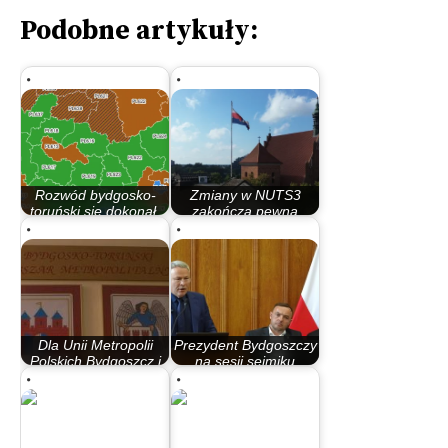
Podobne artykuły:
Rozwód bydgosko-
Zmiany w NUTS3
toruński się dokonał.
zakończą pewną
Statystycznie
epokę (felieton)
Dla Unii Metropolii
Prezydent Bydgoszczy
Polskich Bydgoszcz i
na sesji sejmiku
Toruń wciąż…
zarzucił…