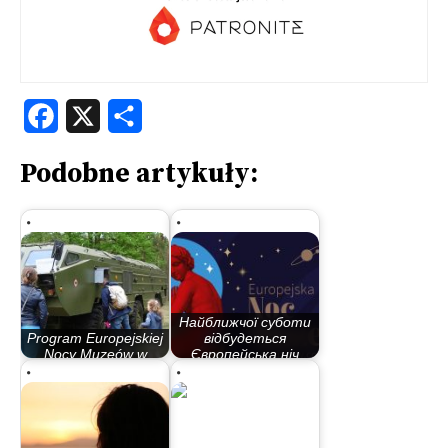
Facebook
X
Share
Podobne artykuły:
Найближчої суботи
Program Europejskiej
відбудеться
Nocy Muzeów w
Європейська ніч
Bydgoszczy
музеїв…