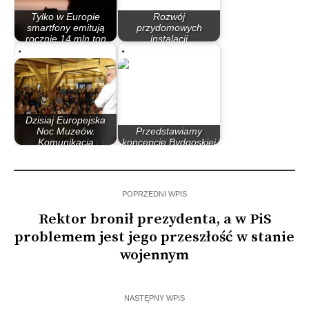
Tylko w Europie
Rozwój
smartfony emitują
przydomowych
rocznie 14 mln ton
instalacji
CO2
fotowoltaicznych…
Dzisiaj Europejska
Noc Muzeów.
Przedstawiamy
Komunikacja
koncepcję Bydgoskiej
miejska…
Kolei Dojazdowej
POPRZEDNI WPIS
Rektor bronił prezydenta, a w PiS
problemem jest jego przeszłość w stanie
wojennym
NASTĘPNY WPIS