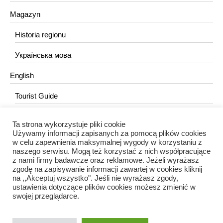
Magazyn
Historia regionu
Українська мова
English
Tourist Guide
Ta strona wykorzystuje pliki cookie
KONTAKT
Używamy informacji zapisanych za pomocą plików cookies
w celu zapewnienia maksymalnej wygody w korzystaniu z
redakcja@portalkujawski.pl
naszego serwisu. Mogą też korzystać z nich współpracujące
z nami firmy badawcze oraz reklamowe. Jeżeli wyrażasz
Redakcja
zgodę na zapisywanie informacji zawartej w cookies kliknij
na ,,Akceptuj wszystko". Jeśli nie wyrażasz zgody,
ustawienia dotyczące plików cookies możesz zmienić w
swojej przeglądarce.