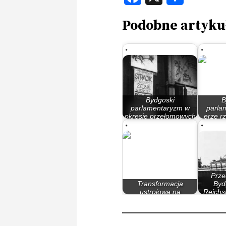
Podobne artyku
Bydgoski
B
parlamentaryzm w
parla
okresie przełomowych
erze r
lat 80.
M
Prze
Transformacja
Byd
ustrojowa na
Reichs
Węgrzech, czyli o…