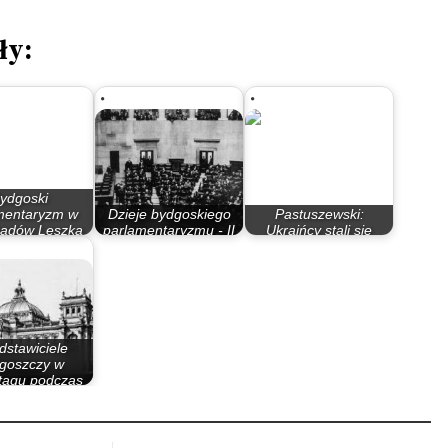
ły:
ydgoski
mentaryzm w
Dzieje bydgoskiego
Pastuszewski:
ządów Leszka
parlamentaryzmu - II
Ukraińcy stali się
illera…
Rzeczypospolita
chorągiewką w grze…
dstawiciele
goszczy w
tagu podczas
I…