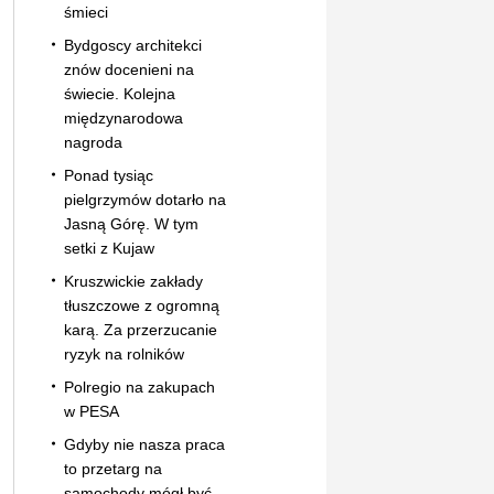
śmieci
Bydgoscy architekci
znów docenieni na
świecie. Kolejna
międzynarodowa
nagroda
Ponad tysiąc
pielgrzymów dotarło na
Jasną Górę. W tym
setki z Kujaw
Kruszwickie zakłady
tłuszczowe z ogromną
karą. Za przerzucanie
ryzyk na rolników
Polregio na zakupach
w PESA
Gdyby nie nasza praca
to przetarg na
samochody mógł być