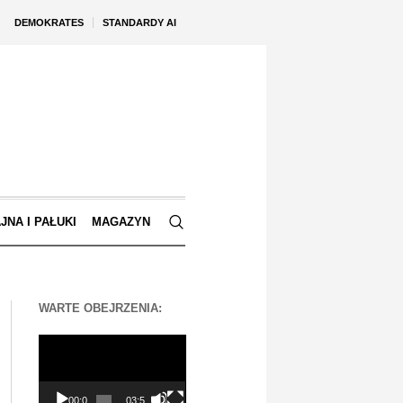
DEMOKRATES
STANDARDY AI
JNA I PAŁUKI
MAGAZYN
WARTE OBEJRZENIA:
Odtwarzacz
video
00:00
03:56