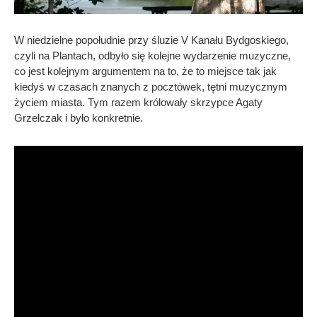
W niedzielne popołudnie przy śluzie V Kanału Bydgoskiego,
czyli na Plantach, odbyło się kolejne wydarzenie muzyczne,
co jest kolejnym argumentem na to, że to miejsce tak jak
kiedyś w czasach znanych z pocztówek, tętni muzycznym
życiem miasta. Tym razem królowały skrzypce Agaty
Grzelczak i było konkretnie.