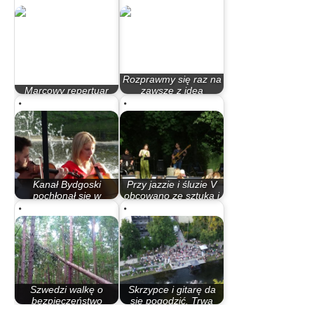
Rozprawmy się raz na
Marcowy repertuar
zawsze z ideą
Filharmonii Pomorskiej
tramwaju…
Kanał Bydgoski
Przy jazzie i śluzie V
pochłonął się w
obcowano ze sztuką i
muzyce filmowej.…
naturą
Szwedzi walkę o
Skrzypce i gitarę da
bezpieczeństwo
się pogodzić. Trwa
zaczęli od wycinki…
sezon…