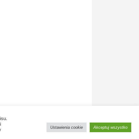
isu.
i
Ustawienia cookie
Akceptuj wszystko
w