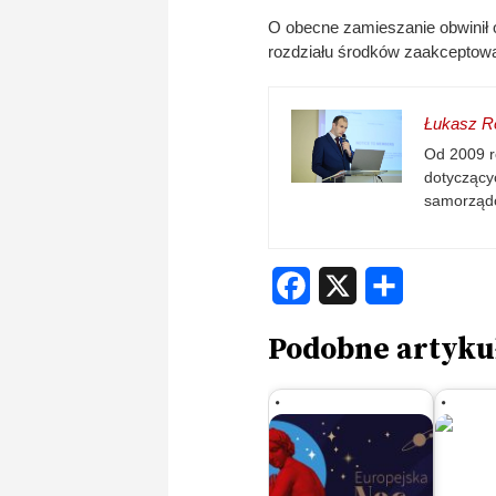
O obecne zamieszanie obwinił o
rozdziału środków zaakceptować
Łukasz Re
Od 2009 r
dotyczącyc
samorząd
Facebook
X
Share
Podobne artyku