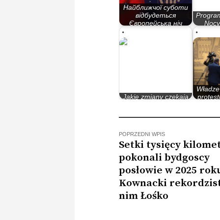
Найближчої суботи
відбудеться
Program
Європейська ніч
Nocy
музеїв…
Bydg
Władze
Jakie zmiany czekają
protest
uczelnie wyższe?
b
POPRZEDNI WPIS
Setki tysięcy kilom
pokonali bydgoscy
posłowie w 2025 rok
Kownacki rekordzist
nim Łośko