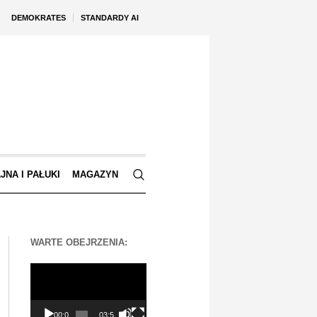
DEMOKRATES
STANDARDY AI
JNA I PAŁUKI
MAGAZYN
WARTE OBEJRZENIA:
Odtwarzacz
video
00:00
03:56