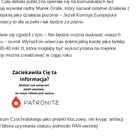
Cała debata publiczna opierała się na komunikatach bez
ję wywołał radny Marek Gralik, który nazwał ostatnie działania z
jskiej jako działania pozorne –
Jeżeli Komisja Europejska
sięcy to dla uczelni i tak będzie za późno.
wie się zgodził z tym –
Nie będzie można budować nowych
su
– ocenił. Wyraził on wówczas potencjalną kwotę jaka byłaby
30-40 mln zł, która mogłaby być wykorzystana na miękkie
py można zrealizować w ciągu roku.
um Czochralskiego jako projekt kluczowy, nie kryjąc ambicji
t bliska uzyskania statusu jednostki PAN-owskiej