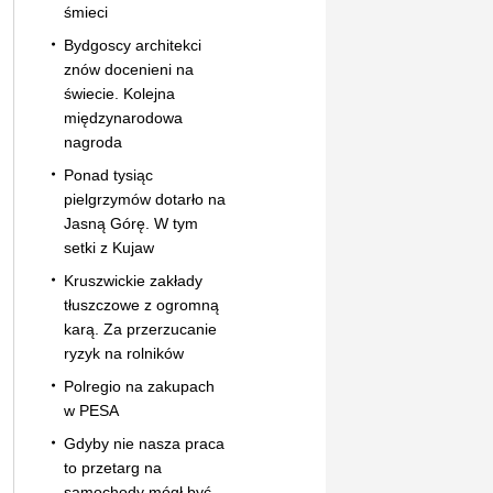
śmieci
Bydgoscy architekci
znów docenieni na
świecie. Kolejna
międzynarodowa
nagroda
Ponad tysiąc
pielgrzymów dotarło na
Jasną Górę. W tym
setki z Kujaw
Kruszwickie zakłady
tłuszczowe z ogromną
karą. Za przerzucanie
ryzyk na rolników
Polregio na zakupach
w PESA
Gdyby nie nasza praca
to przetarg na
samochody mógł być