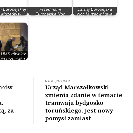
 Europejskiej
Przed nami
Dzisiaj Europejska
 Muzeów w
Europejska Noc
Noc Muzeów i dwa
oszczy 2018
Muzeów
wernisaże
 UMK również
ują przeciwko
udowie…
NASTĘPNY WPIS
etrów
Urząd Marszałkowski
zmienia zdanie w temacie
u.
tramwaju bydgosko-
ą, za
toruńskiego. Jest nowy
pomysł zamiast