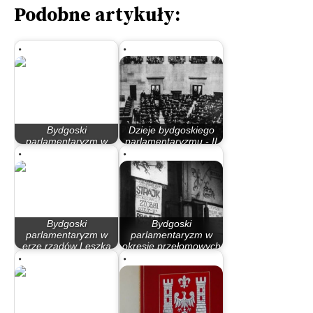
Podobne artykuły:
Bydgoski
Dzieje bydgoskiego
parlamentaryzm w
parlamentaryzmu - II
latach 90
Rzeczypospolita
Bydgoski
Bydgoski
parlamentaryzm w
parlamentaryzm w
erze rządów Leszka
okresie przełomowych
Millera…
lat 80.