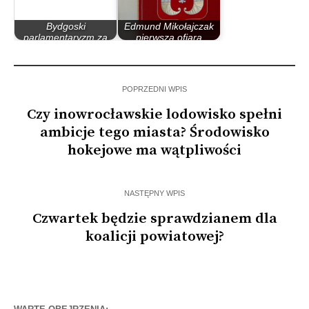
Bydgoski
Edmund Mikołajczak
parlamentaryzm za
pierwszą ofiarą
rządów PO – PiS
zamieszania…
POPRZEDNI WPIS
Czy inowrocławskie lodowisko spełni
ambicje tego miasta? Środowisko
hokejowe ma wątpliwości
NASTĘPNY WPIS
Czwartek będzie sprawdzianem dla
koalicji powiatowej?