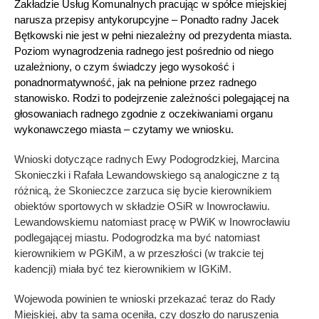
Zakładzie Usług Komunalnych pracując w spółce miejskiej
narusza przepisy antykorupcyjne – Ponadto radny Jacek
Bętkowski nie jest w pełni niezależny od prezydenta miasta.
Poziom wynagrodzenia radnego jest pośrednio od niego
uzależniony, o czym świadczy jego wysokość i
ponadnormatywność, jak na pełnione przez radnego
stanowisko. Rodzi to podejrzenie zależności polegającej na
głosowaniach radnego zgodnie z oczekiwaniami organu
wykonawczego miasta – czytamy we wniosku.
Wnioski dotyczące radnych Ewy Podogrodzkiej, Marcina
Skonieczki i Rafała Lewandowskiego są analogiczne z tą
różnicą, że Skonieczce zarzuca się bycie kierownikiem
obiektów sportowych w składzie OSiR w Inowrocławiu.
Lewandowskiemu natomiast pracę w PWiK w Inowrocławiu
podlegającej miastu. Podogrodzka ma być natomiast
kierownikiem w PGKiM, a w przeszłości (w trakcie tej
kadencji) miała być tez kierownikiem w IGKiM.
Wojewoda powinien te wnioski przekazać teraz do Rady
Miejskiej, aby ta sama oceniła, czy doszło do naruszenia