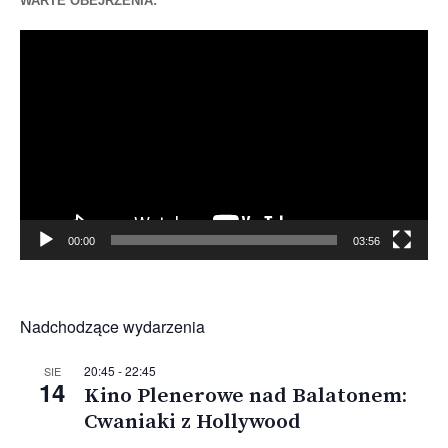
WARTE OBEJRZENIA:
Odtwarzacz
video
00:00
03:56
Nadchodzące wydarzenia
20:45
-
22:45
SIE
14
Kino Plenerowe nad Balatonem:
Cwaniaki z Hollywood