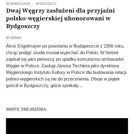
30 MARCA 2019
BYDGOSZCZ
Dwaj Węgrzy zasłużeni dla przyjaźni
polsko-węgierskiej uhonorowani w
Bydgoszczy
BY
ADMIN
Ákos Engelmayer po powstaniu w Budapeszcie z 1956 roku,
chcąc podjąć studia musiał wyjechać do Polski. W historii
zapisał się jako pierwszy po upadku komunizmu ambasador
Węgier w Polsce. Zasługi Jánosa Tischlera jako dyrektora
Węgierskiego Instytutu Kultury w Polsce dla budowania relacji
polsko-węgierskich są nie do przecenienia. Oboje w piątek
gościli w Bydgoszczy, gdzie spotkały...
WARTE OBEJRZENIA:
Odtwarzacz
video