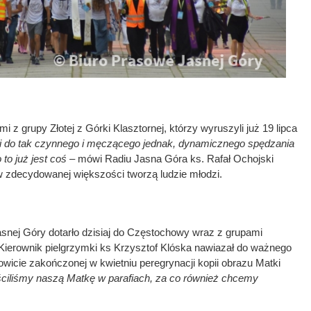
mi z grupy Złotej z Górki Klasztornej, którzy wyruszyli już 19 lipca
i do tak czynnego i męczącego jednak, dynamicznego spędzania
 to już jest coś
– mówi Radiu Jasna Góra ks. Rafał Ochojski
 w zdecydowanej większości tworzą ludzie młodzi.
asnej Góry dotarło dzisiaj do Częstochowy wraz z grupami
 Kierownik pielgrzymki ks Krzysztof Klóska nawiazał do ważnego
owicie zakończonej w kwietniu peregrynacji kopii obrazu Matki
ciliśmy naszą Matkę w parafiach, za co również chcemy