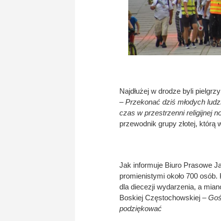
Najdłużej w drodze byli pielgrzy
–
Przekonać dziś młodych ludz
czas w przestrzenni religijnej no
przewodnik grupy złotej, którą
Jak informuje Biuro Prasowe J
promienistymi około 700 osób.
dla diecezji wydarzenia, a mian
Boskiej Częstochowskiej –
Goś
podziękować