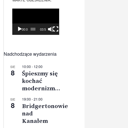
WARTE OBEJRZENIA:
Odtwarzacz
video
00:00
03:56
Nadchodzące wydarzenia
10:00
-
12:00
SIE
8
Śpieszmy się
kochać
modernizm…
19:00
-
21:00
SIE
8
Bridgertonowie
nad
Kanałem