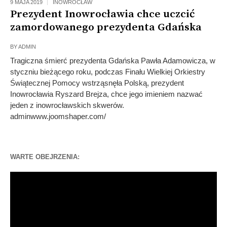
9 MAJA 2019
INOWROCŁAW
Prezydent Inowrocławia chce uczcić
zamordowanego prezydenta Gdańska
BY
ADMIN
Tragiczna śmierć prezydenta Gdańska Pawła Adamowicza, w
styczniu bieżącego roku, podczas Finału Wielkiej Orkiestry
Świątecznej Pomocy wstrząsnęła Polską, prezydent
Inowrocławia Ryszard Brejza, chce jego imieniem nazwać
jeden z inowrocławskich skwerów.
adminwww.joomshaper.com/
WARTE OBEJRZENIA:
Odtwarzacz
video