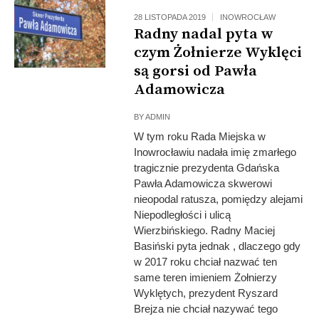
28 LISTOPADA 2019
INOWROCŁAW
Radny nadal pyta w
czym Żołnierze Wyklęci
są gorsi od Pawła
Adamowicza
BY
ADMIN
W tym roku Rada Miejska w
Inowrocławiu nadała imię zmarłego
tragicznie prezydenta Gdańska
Pawła Adamowicza skwerowi
nieopodal ratusza, pomiędzy alejami
Niepodległości i ulicą
Wierzbińskiego. Radny Maciej
Basiński pyta jednak , dlaczego gdy
w 2017 roku chciał nazwać ten
same teren imieniem Żołnierzy
Wyklętych, prezydent Ryszard
Brejza nie chciał nazywać tego