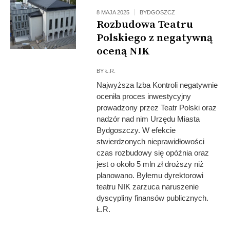
8 MAJA 2025
BYDGOSZCZ
Rozbudowa Teatru
Polskiego z negatywną
oceną NIK
BY
Ł.R.
Najwyższa Izba Kontroli negatywnie
oceniła proces inwestycyjny
prowadzony przez Teatr Polski oraz
nadzór nad nim Urzędu Miasta
Bydgoszczy. W efekcie
stwierdzonych nieprawidłowości
czas rozbudowy się opóźnia oraz
jest o około 5 mln zł droższy niż
planowano. Byłemu dyrektorowi
teatru NIK zarzuca naruszenie
dyscypliny finansów publicznych.
Ł.R.