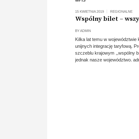
WPIS
15 KWIETNIA 2019
REGIONALNE
Wspólny bilet – wszy
BY
ADMIN
Kilka lat temu w województwi
unijnych integrację taryfową. P
szczeblu krajowym ,,wspólny bil
jednak nasze województwo. a