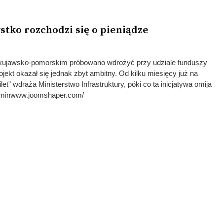
stko rozchodzi się o pieniądze
e kujawsko-pomorskim próbowano wdrożyć przy udziale funduszy
rojekt okazał się jednak zbyt ambitny. Od kilku miesięcy już na
et” wdraża Ministerstwo Infrastruktury, póki co ta inicjatywa omija
dminwww.joomshaper.com/