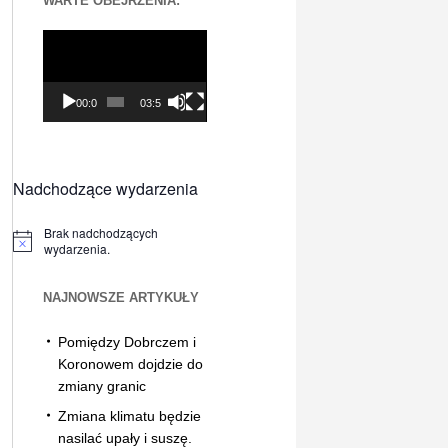
WARTE OBEJRZENIA:
Odtwarzacz
video
00:00
03:56
Nadchodzące wydarzenia
Brak nadchodzących
Powiadomienie
wydarzenia.
NAJNOWSZE ARTYKUŁY
Pomiędzy Dobrczem i
Koronowem dojdzie do
zmiany granic
Zmiana klimatu będzie
nasilać upały i suszę.