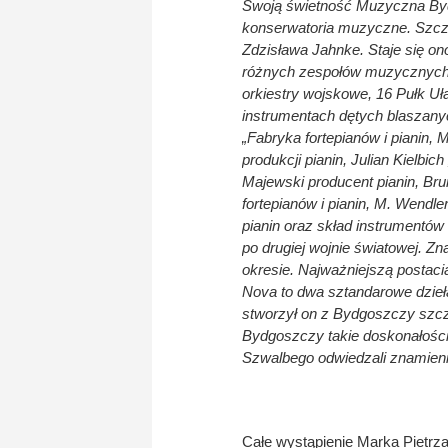
Swoją świetność Muzyczna Byd
konserwatoria muzyczne. Szcz
Zdzisława Jahnke. Staje się o
różnych zespołów muzycznych op
orkiestry wojskowe, 16 Pułk Uł
instrumentach dętych blaszany
„Fabryka fortepianów i pianin,
produkcji pianin, Julian Kielb
Majewski producent pianin, Br
fortepianów i pianin, M. Wendle
pianin oraz skład instrument
po drugiej wojnie światowej. Z
okresie. Najważniejszą postaci
Nova to dwa sztandarowe dzieł
stworzył on z Bydgoszczy szcz
Bydgoszczy takie doskonałości 
Szwalbego odwiedzali znamieni
Całe wystąpienie Marka Pietrz