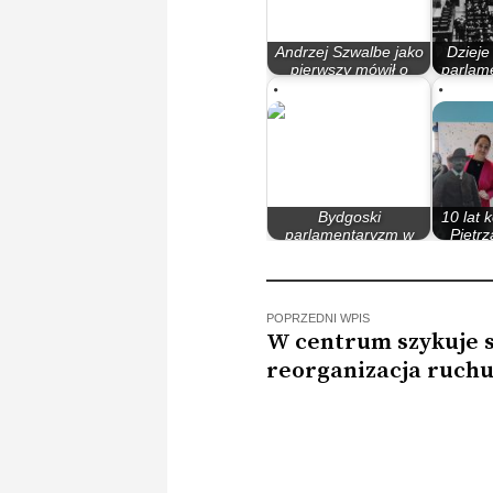
Andrzej Szwalbe jako
Dzieje
pierwszy mówił o
parlame
Bydgoszczy…
Rzec
Bydgoski
10 lat 
parlamentaryzm w
Pietrz
latach 90
Po
POPRZEDNI WPIS
W centrum szykuje s
reorganizacja ruch