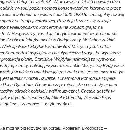
goszcz datuje na wiek XX. W pierwszych latach powstają dwa
ególnie wysoki poziom osiąga konserwatorium kierowane przez
no konserwatorium miejskim. Lata 1920-1939 to szczególny rozwój
arty na tradycji narodowej. Powstają liczące się w kraju
anów Wielkopolskich koncertował na koniach grając na
ch. W Bydgoszczy powstają fabryki instrumentów. K.Chamski
 Max Gebhardt fabryka pianin w Bydgoszczy, W. Jahne zakład
ich „Wielkopolska Fabryka Instrumentów Muzycznych”, Otton
uno Sommerfeld największa i najsłynniejsza bydgoska wytwórnia
r produkcja pianin, Stanisław Wojdylak najmniejsza wytwórnia
ów w Bydgoszczy. Łatwiej przypomnieć sobie Muzyczną Bydgoszcz
nanych jest wiele postaci kreujących życie muzyczne miasta w tym
ą jest jednak Andrzej Szwalbe. Filharmonia Pomorska i Opera
a Pana Dyrektora. Nie wolno zapominać, że poza instytucjami
ególny ośrodek polskiej myśli muzycznej. Chętnie gościły w
jak Krzysztof Penderecki, Mikołaj Górecki, Wojciech Kilar.
ci goście z zagranicy
– czytamy dalej.
aka można przeczytać na portalu Popieram Bydgoszcz –