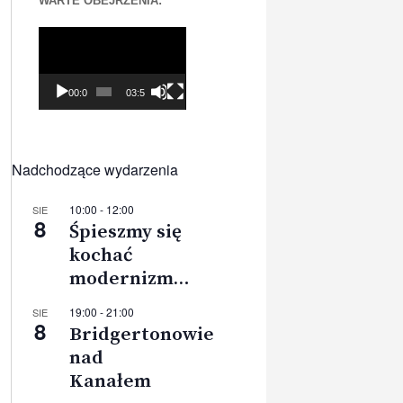
WARTE OBEJRZENIA:
Odtwarzacz
video
00:00
03:56
Nadchodzące wydarzenia
10:00
-
12:00
SIE
8
Śpieszmy się
kochać
modernizm…
19:00
-
21:00
SIE
8
Bridgertonowie
nad
Kanałem