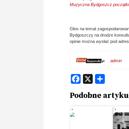
Muzyczna Bydgoszcz początk
Głos na temat zagospodarowan
Bydgoszczy na drodze konsultac
opinie można wysłać pod adre
admin
Facebook
X
Share
Podobne artyku