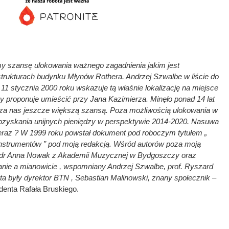
y szansę ulokowania ważnego zagadnienia jakim jest
urach budynku Młynów Rothera. Andrzej Szwalbe w liście do
1 stycznia 2000 roku wskazuje tą właśnie lokalizację na miejsce
y proponuje umieścić przy Jana Kazimierza. Minęło ponad 14 lat
darza nas jeszcze większą szansą. Poza możliwością ulokowania w
ozyskania unijnych pieniędzy w perspektywie 2014-2020. Nasuwa
e teraz ? W 1999 roku powstał dokument pod roboczym tytułem „
nstrumentów ” pod moją redakcją. Wśród autorów poza moją
f. dr Anna Nowak z Akademii Muzycznej w Bydgoszczy oraz
anie a mianowicie , wspomniany Andrzej Szwalbe, prof. Ryszard
ta były dyrektor BTN , Sebastian Malinowski, znany społecznik
–
denta Rafała Bruskiego.