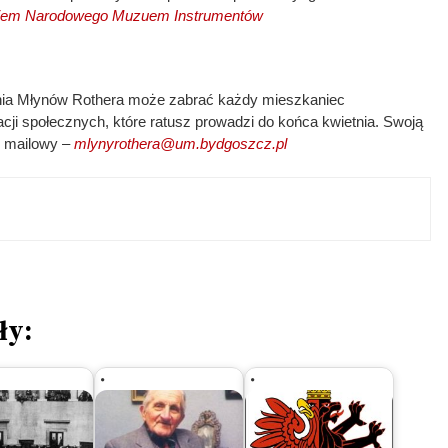
iem Narodowego Muzuem Instrumentów
ia Młynów Rothera może zabrać każdy mieszkaniec
ji społecznych, które ratusz prowadzi do końca kwietnia. Swoją
s mailowy –
mlynyrothera@um.bydgoszcz.pl
ły: