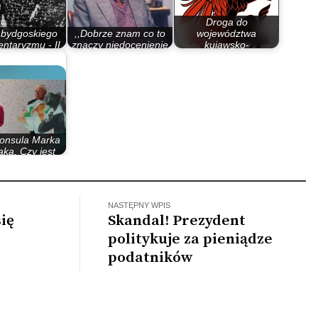
Droga do
 bydgoskiego
,,Dobrze znam co to
województwa
ntaryzmu - II
znaczy niedocenienie
kujawsko-
zypospolita
przez miasto”
pomorskiego i…
konsula Marka
aka. Czy jest
lakiem…
NASTĘPNY WPIS
ię
Skandal! Prezydent
u
politykuje za pieniądze
podatników