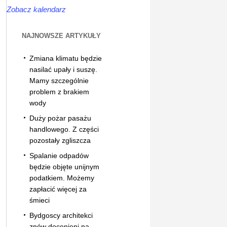
Zobacz kalendarz
NAJNOWSZE ARTYKUŁY
Zmiana klimatu będzie
nasilać upały i suszę.
Mamy szczególnie
problem z brakiem
wody
Duży pożar pasażu
handlowego. Z części
pozostały zgliszcza
Spalanie odpadów
będzie objęte unijnym
podatkiem. Możemy
zapłacić więcej za
śmieci
Bydgoscy architekci
znów docenieni na