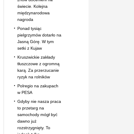
świecie. Kolejna
międzynarodowa
nagroda
Ponad tysiąc
pielgrzymów dotarło na
Jasną Górę. W tym
setki z Kujaw
Kruszwickie zakłady
tłuszczowe z ogromną
karą. Za przerzucanie
ryzyk na rolników
Polregio na zakupach
w PESA
Gdyby nie nasza praca
to przetarg na
samochody mógł być
dawno już
rozstrzygnięty. To