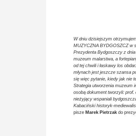
W dniu dzisiejszym otrzymujem
MUZYCZNA BYDGOSZCZ w strukt
Prezydenta Bydgoszczy z dnia 1
muzeum malarstwa, a fortepian
od tej chwili i łaskawy los ob
młynach jest jeszcze szansa p
się więc pytanie, kiedy jak ni
Strategia utworzenia muzeum i
osobą dokument tworzyli: pro
nieżyjący wspaniali bydgoszcz
Kabaciński historyk-mediewalis
pisze
Marek Pietrzak
do prezy