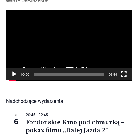
WARTE OBEJRZENIA:
Odtwarzacz
video
00:00
03:56
Nadchodzące wydarzenia
20:45
-
22:45
SIE
6
Fordońskie Kino pod chmurką –
pokaz filmu „Dalej Jazda 2”