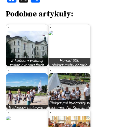
Podobne artykuły:
Z końcem wakacji
Ponad 600
zmiany w parafiach
pielgrzymów dotarło
diecezji
do Lichenia
Pielgrzymi bydgoscy w
Bydgoscy pielgrzymi
Licheniu. Na Kujawach
zawitali w Licheniu
szykują…