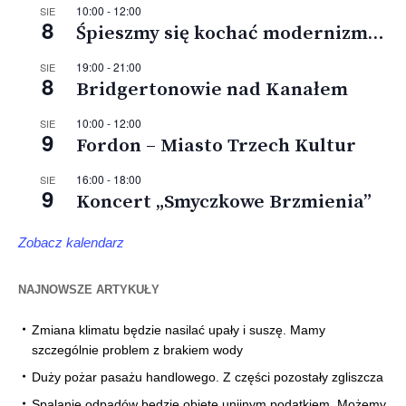
10:00
-
12:00
SIE
8
Śpieszmy się kochać modernizm…
19:00
-
21:00
SIE
8
Bridgertonowie nad Kanałem
10:00
-
12:00
SIE
9
Fordon – Miasto Trzech Kultur
16:00
-
18:00
SIE
9
Koncert „Smyczkowe Brzmienia”
Zobacz kalendarz
NAJNOWSZE ARTYKUŁY
Zmiana klimatu będzie nasilać upały i suszę. Mamy
szczególnie problem z brakiem wody
Duży pożar pasażu handlowego. Z części pozostały zgliszcza
Spalanie odpadów będzie objęte unijnym podatkiem. Możemy