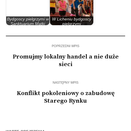
Bydgoscy pielgrzymi w
W Licheniu bydgoscy
Sanktuarium Matki
pielgrzymi
Bożej Licheńskiej
uczestniczyli w…
POPRZEDNI WPIS
Promujmy lokalny handel a nie duże
sieci
NASTĘPNY WPIS
Konflikt pokoleniowy o zabudowę
Starego Rynku