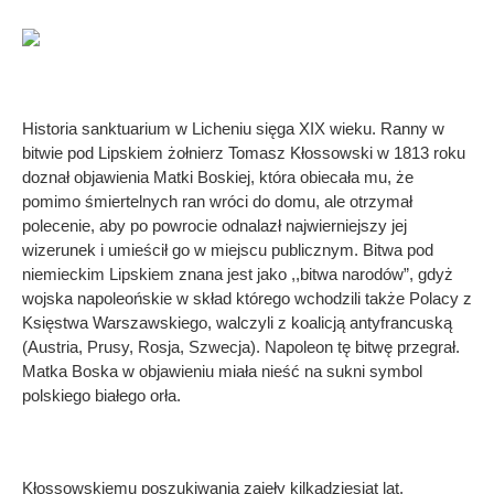
Historia sanktuarium w Licheniu sięga XIX wieku. Ranny w
bitwie pod Lipskiem żołnierz Tomasz Kłossowski w 1813 roku
doznał objawienia Matki Boskiej, która obiecała mu, że
pomimo śmiertelnych ran wróci do domu, ale otrzymał
polecenie, aby po powrocie odnalazł najwierniejszy jej
wizerunek i umieścił go w miejscu publicznym. Bitwa pod
niemieckim Lipskiem znana jest jako ,,bitwa narodów”, gdyż
wojska napoleońskie w skład którego wchodzili także Polacy z
Księstwa Warszawskiego, walczyli z koalicją antyfrancuską
(Austria, Prusy, Rosja, Szwecja). Napoleon tę bitwę przegrał.
Matka Boska w objawieniu miała nieść na sukni symbol
polskiego białego orła.
Kłossowskiemu poszukiwania zajęły kilkadziesiąt lat.