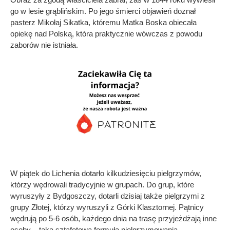
go w lesie grąblińskim. Po jego śmierci objawień doznał
pasterz Mikołaj Sikatka, któremu Matka Boska obiecała
opiekę nad Polską, która praktycznie wówczas z powodu
zaborów nie istniała.
W piątek do Lichenia dotarło kilkudziesięciu pielgrzymów,
którzy wędrowali tradycyjnie w grupach. Do grup, które
wyruszyły z Bydgoszczy, dotarli dzisiaj także pielgrzymi z
grupy Złotej, którzy wyruszyli z Górki Klasztornej. Pątnicy
wędrują po 5-6 osób, każdego dnia na trasę przyjeżdżają inne
osoby – taka sztafetowa formuła pielgrzymowania