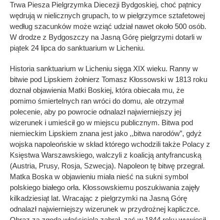
Trwa Piesza Pielgrzymka Diecezji Bydgoskiej, choć pątnicy
wędrują w nielicznych grupach, to w pielgrzymce sztafetowej
według szacunków może wziąć udział nawet około 500 osób.
W drodze z Bydgoszczy na Jasną Górę pielgrzymi dotarli w
piątek 24 lipca do sanktuarium w Licheniu.
Historia sanktuarium w Licheniu sięga XIX wieku. Ranny w
bitwie pod Lipskiem żołnierz Tomasz Kłossowski w 1813 roku
doznał objawienia Matki Boskiej, która obiecała mu, że
pomimo śmiertelnych ran wróci do domu, ale otrzymał
polecenie, aby po powrocie odnalazł najwierniejszy jej
wizerunek i umieścił go w miejscu publicznym. Bitwa pod
niemieckim Lipskiem znana jest jako ,,bitwa narodów”, gdyż
wojska napoleońskie w skład którego wchodzili także Polacy z
Księstwa Warszawskiego, walczyli z koalicją antyfrancuską
(Austria, Prusy, Rosja, Szwecja). Napoleon tę bitwę przegrał.
Matka Boska w objawieniu miała nieść na sukni symbol
polskiego białego orła. Kłossowskiemu poszukiwania zajęły
kilkadziesiąt lat. Wracając z pielgrzymki na Jasną Górę
odnalazł najwierniejszy wizerunek w przydrożnej kapliczce.
Obraz za zgodą właściciela zabrał, zaś w 1844 roku wywiesił