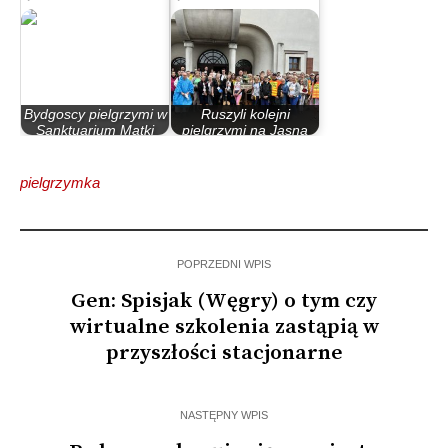
Bydgoscy pielgrzymi w
Ruszyli kolejni
Sanktuarium Matki
pielgrzymi na Jasną
Bożej Licheńskiej
Górę
pielgrzymka
POPRZEDNI WPIS
Gen: Spisjak (Węgry) o tym czy
wirtualne szkolenia zastąpią w
przyszłości stacjonarne
NASTĘPNY WPIS