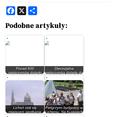
Facebook
X
Share
Podobne artykuły:
Ponad 600
Diecezjalna
pielgrzymów dotarło
pielgrzymka dotarła do
do Lichenia
Lichenia
Licheń stał się
Pielgrzymi bydgoscy w
miejscem spotkania
Licheniu. Na Kujawach
dla pielgrzymów
szykują…