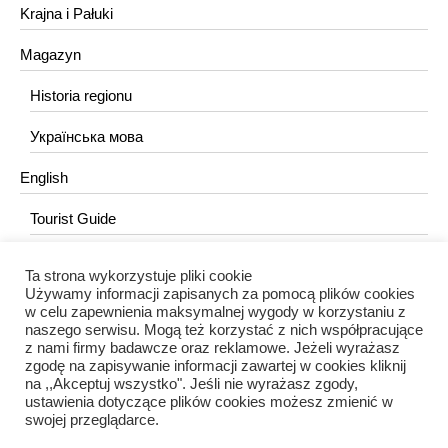
Krajna i Pałuki
Magazyn
Historia regionu
Українська мова
English
Tourist Guide
Ta strona wykorzystuje pliki cookie
KONTAKT
Używamy informacji zapisanych za pomocą plików cookies
w celu zapewnienia maksymalnej wygody w korzystaniu z
redakcja@portalkujawski.pl
naszego serwisu. Mogą też korzystać z nich współpracujące
z nami firmy badawcze oraz reklamowe. Jeżeli wyrażasz
Redakcja
zgodę na zapisywanie informacji zawartej w cookies kliknij
na ,,Akceptuj wszystko". Jeśli nie wyrażasz zgody,
ustawienia dotyczące plików cookies możesz zmienić w
swojej przeglądarce.