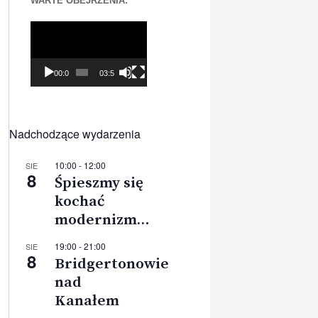
WARTE OBEJRZENIA:
Odtwarzacz
video
00:00
03:56
Nadchodzące wydarzenia
10:00
-
12:00
SIE
8
Śpieszmy się
kochać
modernizm…
19:00
-
21:00
SIE
8
Bridgertonowie
nad
Kanałem