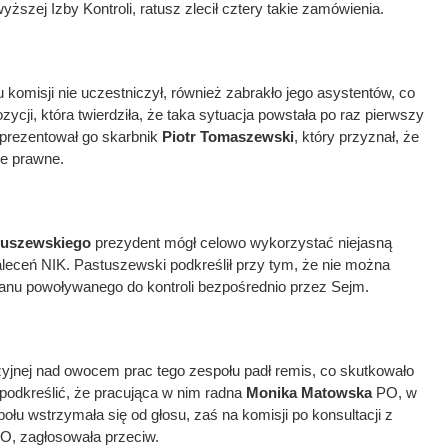
wyższej Izby Kontroli, ratusz zlecił cztery takie zamówienia.
 komisji nie uczestniczył, również zabrakło jego asystentów, co
zycji, która twierdziła, że taka sytuacja powstała po raz pierwszy
eprezentował go skarbnik
Piotr Tomaszewski
, który przyznał, że
ie prawne.
tuszewskiego
prezydent mógł celowo wykorzystać niejasną
aleceń NIK. Pastuszewski podkreślił przy tym, że nie można
ganu powoływanego do kontroli bezpośrednio przez Sejm.
yjnej nad owocem prac tego zespołu padł remis, co skutkowało
 podkreślić, że pracująca w nim radna
Monika Matowska
PO, w
ołu wstrzymała się od głosu, zaś na komisji po konsultacji z
, zagłosowała przeciw.