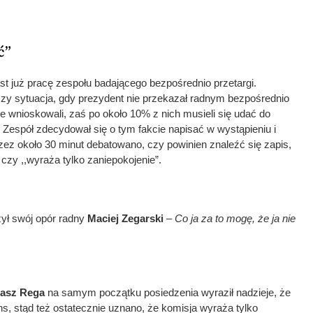
ć”
t już pracę zespołu badającego bezpośrednio przetargi.
zy sytuacja, gdy prezydent nie przekazał radnym bezpośrednio
 wnioskowali, zaś po około 10% z nich musieli się udać do
 Zespół zdecydował się o tym fakcie napisać w wystąpieniu i
ez około 30 minut debatowano, czy powinien znaleźć się zapis,
 czy ,,wyraża tylko zaniepokojenie”.
ył swój opór radny
Maciej Zegarski
–
Co ja za to mogę, że ja nie
asz Rega
na samym początku posiedzenia wyraził nadzieje, że
, stąd też ostatecznie uznano, że komisja wyraża tylko