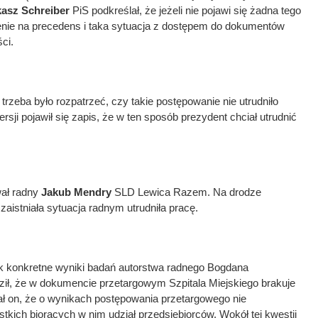
asz Schreiber
PiS podkreślał, że jeżeli nie pojawi się żadna tego
lenie na precedens i taka sytuacja z dostępem do dokumentów
ci.
trzeba było rozpatrzeć, czy takie postępowanie nie utrudniło
rsji pojawił się zapis, że w ten sposób prezydent chciał utrudnić
ał radny
Jakub Mendry
SLD Lewica Razem. Na drodze
istniała sytuacja radnym utrudniła pracę.
ak konkretne wyniki badań autorstwa radnego Bogdana
ził, że w dokumencie przetargowym Szpitala Miejskiego brakuje
ał on, że o wynikach postępowania przetargowego nie
kich biorących w nim udział przedsiębiorców. Wokół tej kwestii