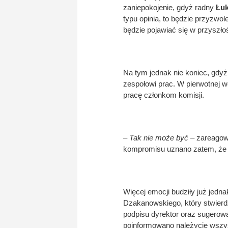
zaniepokojenie, gdyż radny
Łuk
typu opinia, to będzie przyzwo
będzie pojawiać się w przyszłoś
Na tym jednak nie koniec, gdyż 
zespołowi prac. W pierwotnej we
pracę członkom komisji.
– Tak nie może być
– zareagow
kompromisu uznano zatem, że za
Więcej emocji budziły już jedn
Dzakanowskiego, który stwierd
podpisu dyrektor oraz sugerow
poinformowano należycie wszyst