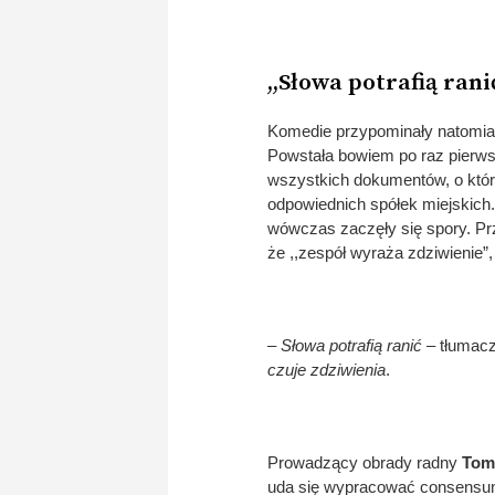
,,Słowa potrafią rani
Komedie przypominały natomias
Powstała bowiem po raz pierws
wszystkich dokumentów, o które
odpowiednich spółek miejskich.
wówczas zaczęły się spory. Prz
że ,,zespół wyraża zdziwienie”,
– Słowa potrafią ranić
– tłumacz
czuje zdziwienia
.
Prowadzący obrady radny
Tom
uda się wypracować consensuns