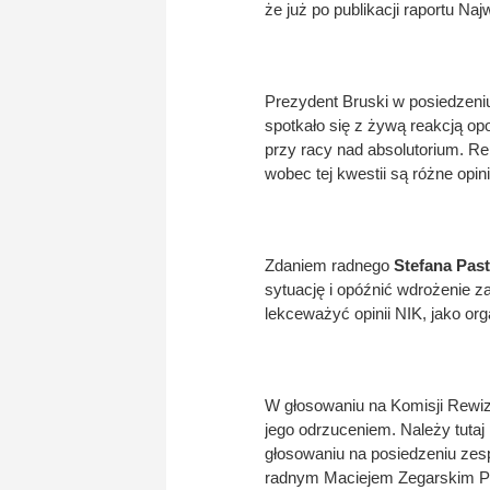
że już po publikacji raportu Naj
Prezydent Bruski w posiedzeniu
spotkało się z żywą reakcją opo
przy racy nad absolutorium. R
wobec tej kwestii są różne opin
Zdaniem radnego
Stefana Pas
sytuację i opóźnić wdrożenie z
lekceważyć opinii NIK, jako or
W głosowaniu na Komisji Rewiz
jego odrzuceniem. Należy tutaj
głosowaniu na posiedzeniu zesp
radnym Maciejem Zegarskim PO