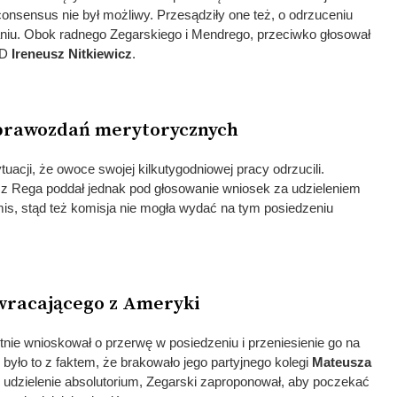
consensus nie był możliwy. Przesądziły one też, o odrzuceniu
aniu. Obok radnego Zegarskiego i Mendrego, przeciwko głosował
LD
Ireneusz Nitkiewicz
.
prawozdań merytorycznych
tuacji, że owoce swojej kilkutygodniowej pracy odrzucili.
z Rega poddał jednak pod głosowanie wniosek za udzieleniem
is, stąd też komisja nie mogła wydać na tym posiedzeniu
wracającego z Ameryki
tnie wnioskował o przerwę w posiedzeniu i przeniesienie go na
było to z faktem, że brakowało jego partyjnego kolegi
Mateusza
 udzielenie absolutorium, Zegarski zaproponował, aby poczekać