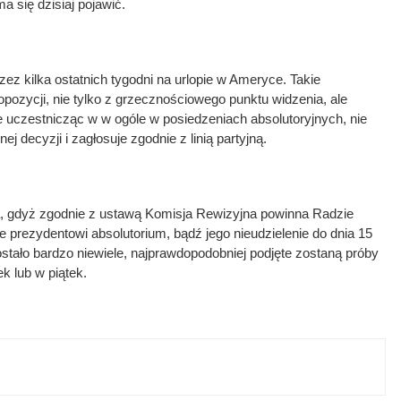
a się dzisiaj pojawić.
zez kilka ostatnich tygodni na urlopie w Ameryce. Takie
opozycji, nie tylko z grzecznościowego punktu widzenia, ale
ie uczestnicząc w w ogóle w posiedzeniach absolutoryjnych, nie
j decyzji i zagłosuje zgodnie z linią partyjną.
, gdyż zgodnie z ustawą Komisja Rewizyjna powinna Radzie
 prezydentowi absolutorium, bądź jego nieudzielenie do dnia 15
ostało bardzo niewiele, najprawdopodobniej podjęte zostaną próby
k lub w piątek.