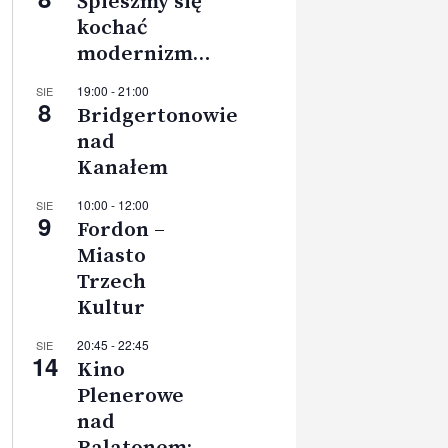
Śpieszmy się
kochać
modernizm…
19:00
-
21:00
SIE
8
Bridgertonowie
nad
Kanałem
10:00
-
12:00
SIE
9
Fordon –
Miasto
Trzech
Kultur
20:45
-
22:45
SIE
14
Kino
Plenerowe
nad
Balatonem: