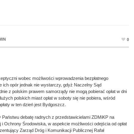
MIN
0
eptyczni wobec możliwości wprowadzenia bezpłatnego
 ich opór jednak nie wystarczy, gdyż Naczelny Sąd
dnie z polskim prawem samorządy nie mogą pobierać opłat w dni
użych polskich miast opłat w soboty się nie pobiera, wśród
opłaty w ten dzień jest Bydgoszcz.
my Państwu debatę radnych z przedstawicielami ZDMiKP na
 i Ochrony Środowiska, w aspekcie możliwości odejścia od opłat
entujący Zarząd Dróg i Komunikacji Publicznej Rafał