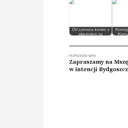
Od czerwca koniec z
Komisj
płaceniem za
Komun
parkowanie w…
abona
POPRZEDNI WPIS
Zapraszamy na Mszę
w intencji Bydgoszc