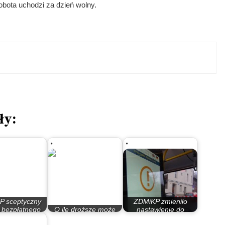
bota uchodzi za dzień wolny.
ły:
P sceptyczny
ZDMiKP zmieniło
 bezpłatnego
O ile droższe może
nastawienie do
ania w soboty
być parkowanie?
pasażerów z…