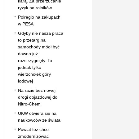
karą. Za przerzucanie
ryzyk na rolników
Polregio na zakupach
w PESA
Gdyby nie nasza praca
to przetarg na
samochody mógł być
dawno już
rozstrzygnięty. To
jednak tylko
wierzchołek góry
lodowej
Na razie bez nowej
drogi dojazdowej do
Nitro-Chem
UKW otwiera się na
naukowców ze świata
Powiat też chce
zmodernizować