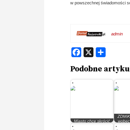
w powszechnej świadomości so
admin
Facebook
X
Share
Podobne artyku
ZDMiK
Miasto chce skrócić
wobec
nasz czas parkowania
parkow