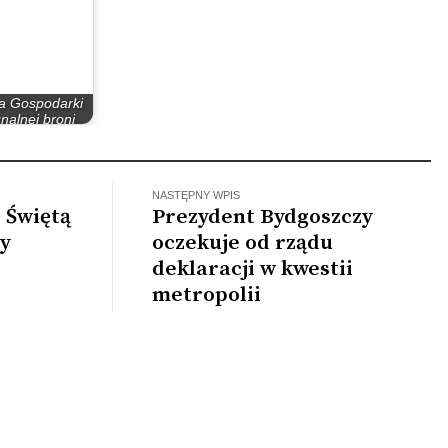
a Gospodarki
alnej broni
mentów na…
NASTĘPNY WPIS
 Świętą
Prezydent Bydgoszczy
zy
oczekuje od rządu
deklaracji w kwestii
metropolii