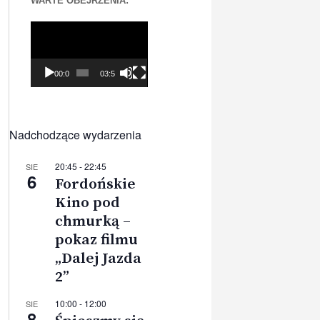
WARTE OBEJRZENIA:
Odtwarzacz
video
00:00
03:56
Nadchodzące wydarzenia
20:45
-
22:45
SIE
6
Fordońskie
Kino pod
chmurką –
pokaz filmu
„Dalej Jazda
2”
10:00
-
12:00
SIE
8