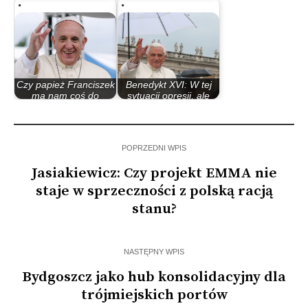
Europy…
Rzeczypospolita
Czy papież Franciszek
Benedykt XVI: W tej
ma nam coś do
sytuacji opresji, ale
powiedzenia w…
przede…
POPRZEDNI WPIS
Jasiakiewicz: Czy projekt EMMA nie
staje w sprzeczności z polską racją
stanu?
NASTĘPNY WPIS
Bydgoszcz jako hub konsolidacyjny dla
trójmiejskich portów