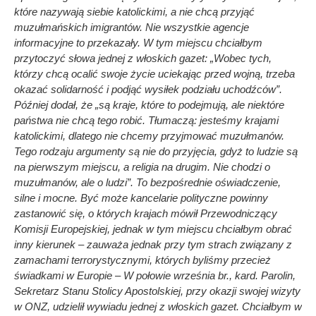
które nazywają siebie katolickimi, a nie chcą przyjąć
muzułmańskich imigrantów. Nie wszystkie agencje
informacyjne to przekazały. W tym miejscu chciałbym
przytoczyć słowa jednej z włoskich gazet: „Wobec tych,
którzy chcą ocalić swoje życie uciekając przed wojną, trzeba
okazać solidarność i podjąć wysiłek podziału uchodźców”.
Później dodał, że „są kraje, które to podejmują, ale niektóre
państwa nie chcą tego robić. Tłumaczą: jesteśmy krajami
katolickimi, dlatego nie chcemy przyjmować muzułmanów.
Tego rodzaju argumenty są nie do przyjęcia, gdyż to ludzie są
na pierwszym miejscu, a religia na drugim. Nie chodzi o
muzułmanów, ale o ludzi”. To bezpośrednie oświadczenie,
silne i mocne. Być może kancelarie polityczne powinny
zastanowić się, o których krajach mówił Przewodniczący
Komisji Europejskiej, jednak w tym miejscu chciałbym obrać
inny kierunek – zauważa jednak przy tym strach związany z
zamachami terrorystycznymi, których byliśmy przecież
świadkami w Europie – W połowie września br., kard. Parolin,
Sekretarz Stanu Stolicy Apostolskiej, przy okazji swojej wizyty
w ONZ, udzielił wywiadu jednej z włoskich gazet. Chciałbym w