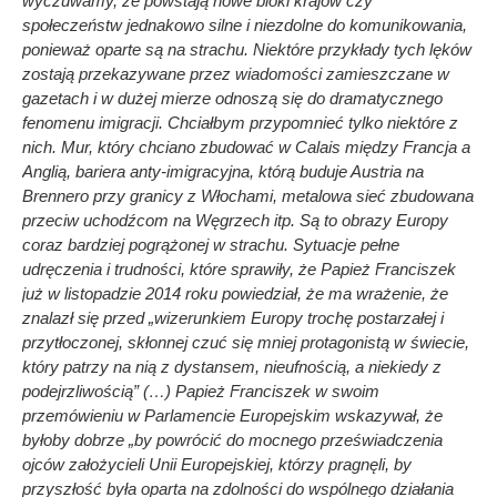
wyczuwamy, że powstają nowe bloki krajów czy
społeczeństw jednakowo silne i niezdolne do komunikowania,
ponieważ oparte są na strachu. Niektóre przykłady tych lęków
zostają przekazywane przez wiadomości zamieszczane w
gazetach i w dużej mierze odnoszą się do dramatycznego
fenomenu imigracji. Chciałbym przypomnieć tylko niektóre z
nich. Mur, który chciano zbudować w Calais między Francja a
Anglią, bariera anty-imigracyjna, którą buduje Austria na
Brennero przy granicy z Włochami, metalowa sieć zbudowana
przeciw uchodźcom na Węgrzech itp. Są to obrazy Europy
coraz bardziej pogrążonej w strachu. Sytuacje pełne
udręczenia i trudności, które sprawiły, że Papież Franciszek
już w listopadzie 2014 roku powiedział, że ma wrażenie, że
znalazł się przed „wizerunkiem Europy trochę postarzałej i
przytłoczonej, skłonnej czuć się mniej protagonistą w świecie,
który patrzy na nią z dystansem, nieufnością, a niekiedy z
podejrzliwością” (…) Papież Franciszek w swoim
przemówieniu w Parlamencie Europejskim wskazywał, że
byłoby dobrze „by powrócić do mocnego przeświadczenia
ojców założycieli Unii Europejskiej, którzy pragnęli, by
przyszłość była oparta na zdolności do wspólnego działania