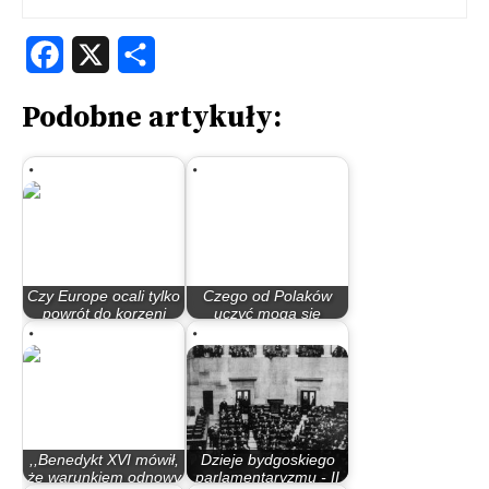
Facebook
X
Share
Podobne artykuły:
Czy Europe ocali tylko
Czego od Polaków
powrót do korzeni
uczyć mogą się
chrześcijańskich?
narody europejskie?
,,Benedykt XVI mówił,
Dzieje bydgoskiego
że warunkiem odnowy
parlamentaryzmu - II