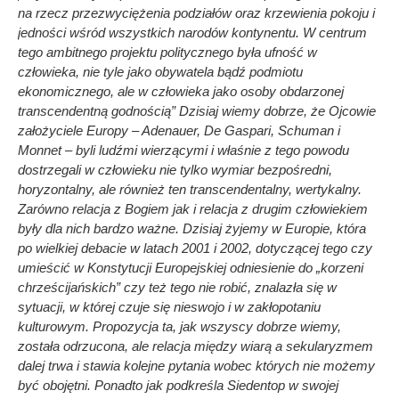
na rzecz przezwyciężenia podziałów oraz krzewienia pokoju i
jedności wśród wszystkich narodów kontynentu. W centrum
tego ambitnego projektu politycznego była ufność w
człowieka, nie tyle jako obywatela bądź podmiotu
ekonomicznego, ale w człowieka jako osoby obdarzonej
transcendentną godnością” Dzisiaj wiemy dobrze, że Ojcowie
założyciele Europy – Adenauer, De Gaspari, Schuman i
Monnet – byli ludźmi wierzącymi i właśnie z tego powodu
dostrzegali w człowieku nie tylko wymiar bezpośredni,
horyzontalny, ale również ten transcendentalny, wertykalny.
Zarówno relacja z Bogiem jak i relacja z drugim człowiekiem
były dla nich bardzo ważne. Dzisiaj żyjemy w Europie, która
po wielkiej debacie w latach 2001 i 2002, dotyczącej tego czy
umieścić w Konstytucji Europejskiej odniesienie do „korzeni
chrześcijańskich” czy też tego nie robić, znalazła się w
sytuacji, w której czuje się nieswojo i w zakłopotaniu
kulturowym. Propozycja ta, jak wszyscy dobrze wiemy,
została odrzucona, ale relacja między wiarą a sekularyzmem
dalej trwa i stawia kolejne pytania wobec których nie możemy
być obojętni. Ponadto jak podkreśla Siedentop w swojej