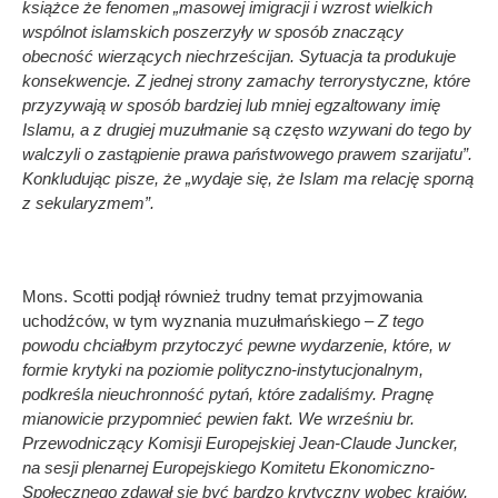
książce że fenomen „masowej imigracji i wzrost wielkich
wspólnot islamskich poszerzyły w sposób znaczący
obecność wierzących niechrześcijan. Sytuacja ta produkuje
konsekwencje. Z jednej strony zamachy terrorystyczne, które
przyzywają w sposób bardziej lub mniej egzaltowany imię
Islamu, a z drugiej muzułmanie są często wzywani do tego by
walczyli o zastąpienie prawa państwowego prawem szarijatu”.
Konkludując pisze, że „wydaje się, że Islam ma relację sporną
z sekularyzmem”.
Mons. Scotti podjął również trudny temat przyjmowania
uchodźców, w tym wyznania muzułmańskiego
– Z tego
powodu chciałbym przytoczyć pewne wydarzenie, które, w
formie krytyki na poziomie polityczno-instytucjonalnym,
podkreśla nieuchronność pytań, które zadaliśmy. Pragnę
mianowicie przypomnieć pewien fakt. We wrześniu br.
Przewodniczący Komisji Europejskiej Jean-Claude Juncker,
na sesji plenarnej Europejskiego Komitetu Ekonomiczno-
Społecznego zdawał się być bardzo krytyczny wobec krajów,