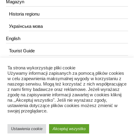
Magazyn
Historia regionu
Українська мова
English
Tourist Guide
Ta strona wykorzystuje pliki cookie
KONTAKT
Używamy informacji zapisanych za pomocą plików cookies
w celu zapewnienia maksymalnej wygody w korzystaniu z
redakcja@portalkujawski.pl
naszego serwisu. Mogą też korzystać z nich współpracujące
z nami firmy badawcze oraz reklamowe. Jeżeli wyrażasz
Redakcja
zgodę na zapisywanie informacji zawartej w cookies kliknij
na ,,Akceptuj wszystko". Jeśli nie wyrażasz zgody,
ustawienia dotyczące plików cookies możesz zmienić w
swojej przeglądarce.
Ustawienia cookie
Akceptuj wszystko