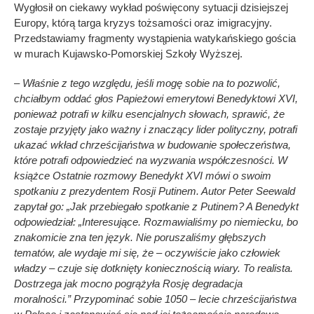
Wygłosił on ciekawy wykład poświęcony sytuacji dzisiejszej
Europy, którą targa kryzys tożsamości oraz imigracyjny.
Przedstawiamy fragmenty wystąpienia watykańskiego gościa
w murach Kujawsko-Pomorskiej Szkoły Wyższej.
– Właśnie z tego względu, jeśli mogę sobie na to pozwolić,
chciałbym oddać głos Papieżowi emerytowi Benedyktowi XVI,
ponieważ potrafi w kilku esencjalnych słowach, sprawić, że
zostaje przyjęty jako ważny i znaczący lider polityczny, potrafi
ukazać wkład chrześcijaństwa w budowanie społeczeństwa,
które potrafi odpowiedzieć na wyzwania współczesności. W
książce Ostatnie rozmowy Benedykt XVI mówi o swoim
spotkaniu z prezydentem Rosji Putinem. Autor Peter Seewald
zapytał go: „Jak przebiegało spotkanie z Putinem? A Benedykt
odpowiedział: „Interesujące. Rozmawialiśmy po niemiecku, bo
znakomicie zna ten język. Nie poruszaliśmy głębszych
tematów, ale wydaje mi się, że – oczywiście jako człowiek
władzy
–
czuje się dotknięty koniecznością wiary. To realista.
Dostrzega jak mocno pogrążyła Rosję degradacja
moralności.” Przypominać sobie 1050 – lecie chrześcijaństwa