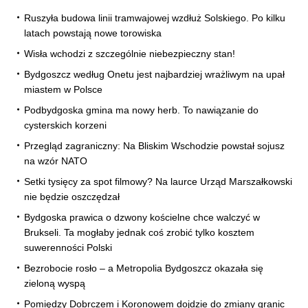
Ruszyła budowa linii tramwajowej wzdłuż Solskiego. Po kilku
latach powstają nowe torowiska
Wisła wchodzi z szczególnie niebezpieczny stan!
Bydgoszcz według Onetu jest najbardziej wrażliwym na upał
miastem w Polsce
Podbydgoska gmina ma nowy herb. To nawiązanie do
cysterskich korzeni
Przegląd zagraniczny: Na Bliskim Wschodzie powstał sojusz
na wzór NATO
Setki tysięcy za spot filmowy? Na laurce Urząd Marszałkowski
nie będzie oszczędzał
Bydgoska prawica o dzwony kościelne chce walczyć w
Brukseli. Ta mogłaby jednak coś zrobić tylko kosztem
suwerenności Polski
Bezrobocie rosło – a Metropolia Bydgoszcz okazała się
zieloną wyspą
Pomiędzy Dobrczem i Koronowem dojdzie do zmiany granic