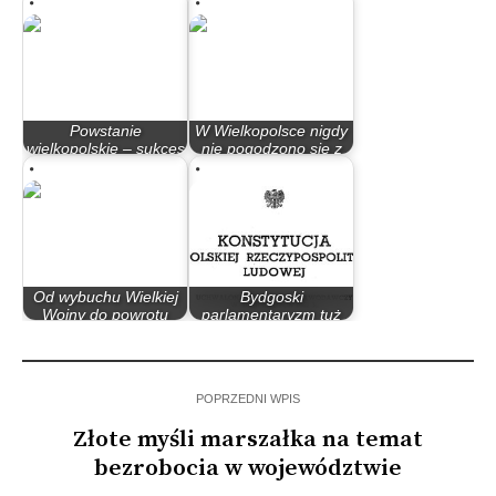
Rzeczypospolita
Gralaka i Jana Kujawy
Powstanie
W Wielkopolsce nigdy
wielkopolskie – sukces
nie pogodzono się z
wielkopolskiego…
byciem poza…
Od wybuchu Wielkiej
Bydgoski
Wojny do powrotu
parlamentaryzm tuż
Bydgoszczy do…
po II wojnie światowej
POPRZEDNI WPIS
Złote myśli marszałka na temat
bezrobocia w województwie