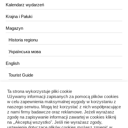
Kalendarz wydarzeń
Krajna i Pałuki
Magazyn
Historia regionu
Українська мова
English
Tourist Guide
Ta strona wykorzystuje pliki cookie
KONTAKT
Używamy informacji zapisanych za pomocą plików cookies
w celu zapewnienia maksymalnej wygody w korzystaniu z
redakcja@portalkujawski.pl
naszego serwisu. Mogą też korzystać z nich współpracujące
z nami firmy badawcze oraz reklamowe. Jeżeli wyrażasz
Redakcja
zgodę na zapisywanie informacji zawartej w cookies kliknij
na ,,Akceptuj wszystko". Jeśli nie wyrażasz zgody,
ustawienia dotyczące plików cookies możesz zmienić w