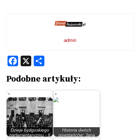
admin
Facebook
X
Share
Podobne artykuły:
Dzieje bydgoskiego
Historia dwóch
parlamentaryzmu - II
powstańców: Jana