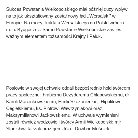
Sukces Powstania Wielkopolskiego miał później duży wpływ
na to jak ukształtowany został nowy ład ,,Wersalski” w
Europie. Na mocy Traktatu Wersalskiego do Polski wróciła
m.in. Bydgoszcz. Samo Powstanie Wielkopolskie zaś jest
ważnym elementem tożsamości Krajny i Pałuk.
Posłowie w swojej uchwale oddali bezpośrednio hołd twórcom
pracy społecznej: hrabiemu Dezyderemu Chłapowskiemu, dr
Karoli Marcinkowskiemu, Emilii Szczanieckiej, Hipolitowi
Cegielskiemu, ks. Piotrowi Wawrzyniakowi oraz
Maksymilianowi Jackowskiemu. W uchwale wymienieni
zostali również wodzowie i twórcy Armii Wielkopolski: mjr
Stanisław Taczak oraz gen. Józef Dowbor-Muśnicki.