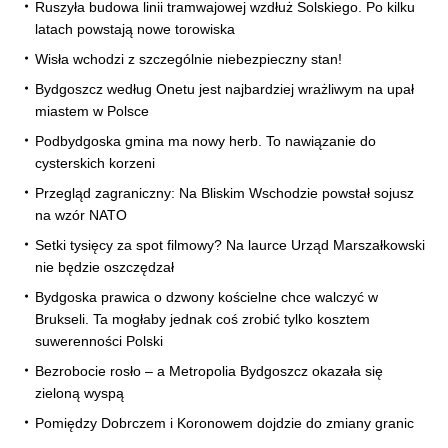
Ruszyła budowa linii tramwajowej wzdłuż Solskiego. Po kilku
latach powstają nowe torowiska
Wisła wchodzi z szczególnie niebezpieczny stan!
Bydgoszcz według Onetu jest najbardziej wrażliwym na upał
miastem w Polsce
Podbydgoska gmina ma nowy herb. To nawiązanie do
cysterskich korzeni
Przegląd zagraniczny: Na Bliskim Wschodzie powstał sojusz
na wzór NATO
Setki tysięcy za spot filmowy? Na laurce Urząd Marszałkowski
nie będzie oszczędzał
Bydgoska prawica o dzwony kościelne chce walczyć w
Brukseli. Ta mogłaby jednak coś zrobić tylko kosztem
suwerenności Polski
Bezrobocie rosło – a Metropolia Bydgoszcz okazała się
zieloną wyspą
Pomiędzy Dobrczem i Koronowem dojdzie do zmiany granic