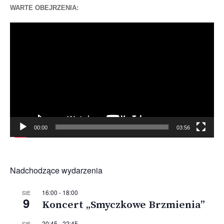
WARTE OBEJRZENIA:
Odtwarzacz
video
00:00
03:56
Nadchodzące wydarzenia
16:00
-
18:00
SIE
9
Koncert „Smyczkowe Brzmienia”
20:45
-
22:45
SIE