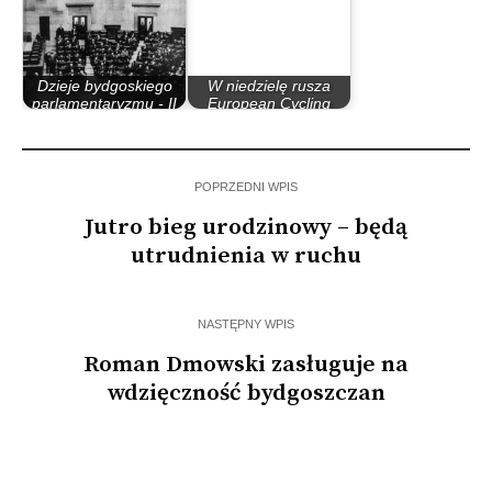
Dzieje bydgoskiego
W niedzielę rusza
parlamentaryzmu - II
European Cycling
Rzeczypospolita
Challenge.…
POPRZEDNI WPIS
Jutro bieg urodzinowy – będą
utrudnienia w ruchu
NASTĘPNY WPIS
Roman Dmowski zasługuje na
wdzięczność bydgoszczan