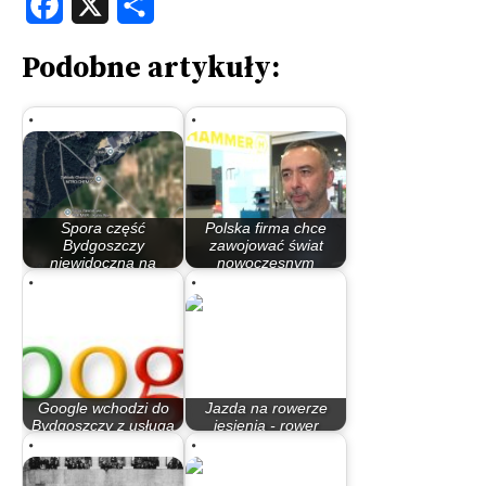
Podobne artykuły:
Spora część
Polska firma chce
Bydgoszczy
zawojować świat
niewidoczna na
nowoczesnym
mapach…
smartphone
Google wchodzi do
Jazda na rowerze
Bydgoszczy z usługą
jesienią - rower
Transit
trekkingowy w akcji