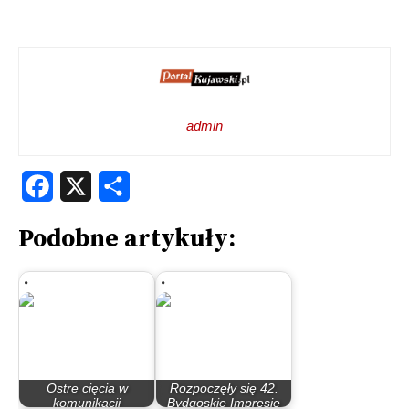
admin
Facebook
X
Share
Podobne artykuły:
Ostre cięcia w
Rozpoczęły się 42.
komunikacji
Bydgoskie Impresje