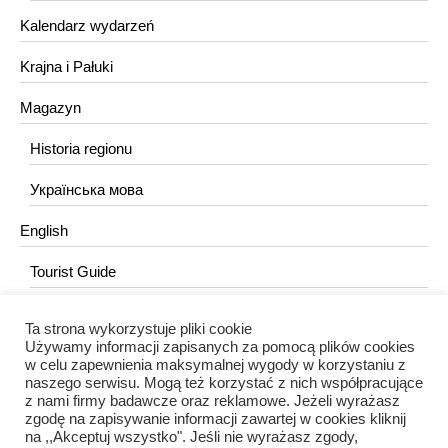
Kalendarz wydarzeń
Krajna i Pałuki
Magazyn
Historia regionu
Українська мова
English
Tourist Guide
Ta strona wykorzystuje pliki cookie
KONTAKT
Używamy informacji zapisanych za pomocą plików cookies
w celu zapewnienia maksymalnej wygody w korzystaniu z
redakcja@portalkujawski.pl
naszego serwisu. Mogą też korzystać z nich współpracujące
z nami firmy badawcze oraz reklamowe. Jeżeli wyrażasz
Redakcja
zgodę na zapisywanie informacji zawartej w cookies kliknij
na ,,Akceptuj wszystko". Jeśli nie wyrażasz zgody,