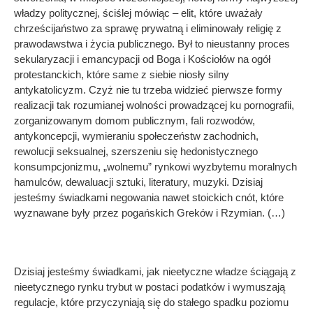
władzy politycznej, ściślej mówiąc – elit, które uważały
chrześcijaństwo za sprawę prywatną i eliminowały religię z
prawodawstwa i życia publicznego. Był to nieustanny proces
sekularyzacji i emancypacji od Boga i Kościołów na ogół
protestanckich, które same z siebie niosły silny
antykatolicyzm. Czyż nie tu trzeba widzieć pierwsze formy
realizacji tak rozumianej wolności prowadzącej ku pornografii,
zorganizowanym domom publicznym, fali rozwodów,
antykoncepcji, wymieraniu społeczeństw zachodnich,
rewolucji seksualnej, szerszeniu się hedonistycznego
konsumpcjonizmu, „wolnemu” rynkowi wyzbytemu moralnych
hamulców, dewaluacji sztuki, literatury, muzyki. Dzisiaj
jesteśmy świadkami negowania nawet stoickich cnót, które
wyznawane były przez pogańskich Greków i Rzymian. (…)
Dzisiaj jesteśmy świadkami, jak nieetyczne władze ściągają z
nieetycznego rynku trybut w postaci podatków i wymuszają
regulacje, które przyczyniają się do stałego spadku poziomu