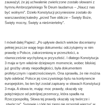
zauważył, że jej uchwalenie zwieńczone zostało słowami z
hymnu Ambrozjańskiego Te Deum laudamus – „Naucz nas
być wolnymi”. Dzieło Konstytucji przyniesione zostało do
warszawskiej katedry „przed Twe oblicze – Święty Boże,
Święty mocny, Święty a nieśmiertelny”.
I mówił dalej Papież: „Po upływie dwóch wieków doceniamy
pełniej jeszcze wagę tego dokumentu: odczytujemy w nim
prawdę o Polsce, zakorzenioną w przeszłości, a
równocześnie wychyloną w przyszłość. I dlatego Konstytucja
3 maja w tym właśnie dziejowym momencie, wobec bliskiej
już groźby utraty niepodległości, była dokumentem
profetycznym i opatrznościowym. Ona sprawiła, że nie można
było odebrać Polsce jej rzeczywistego bytu na kontynencie
europejskim, bo ten byt został zapisany w słowach Konstytucji
3 maja. A słowa te, mając moc prawdy, okazały się
potężniejsze od potrójnej przemocy, która spadła na
Rzeczpospolitą. Słowa tej prawdy okazały się twórcze i
„stwórcze”. Synowie i córki tej ziemi nie przestali wierzyć w