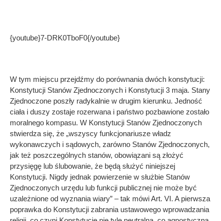
{youtube}7-DRK0TboF0{/youtube}
W tym miejscu przejdźmy do porównania dwóch konstytucji:
Konstytucji Stanów Zjednoczonych i Konstytucji 3 maja. Stany
Zjednoczone poszły radykalnie w drugim kierunku. Jedność
ciała i duszy zostaje rozerwana i państwo pozbawione zostało
moralnego kompasu. W Konstytucji Stanów Zjednoczonych
stwierdza się, że „wszyscy funkcjonariusze władz
wykonawczych i sądowych, zarówno Stanów Zjednoczonych,
jak też poszczególnych stanów, obowiązani są złożyć
przysięgę lub ślubowanie, że będą służyć niniejszej
Konstytucji. Nigdy jednak powierzenie w służbie Stanów
Zjednoczonych urzędu lub funkcji publicznej nie może być
uzależnione od wyznania wiary” – tak mówi Art. VI. A pierwsza
poprawka do Konstytucji zabrania ustawowego wprowadzania
religii, co czyni Konstytucję nie tyle neutralną, co agnostyczną.