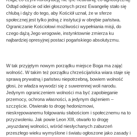
Odtąd odejście od idei głoszonych przez Ewangelię stało się
chlubą i dąży do tego, aby Kościół uznał, że w sferze
społecznej jest tylko jedną z instytucji w obrębie państwa.
Ograniczanie Kościołowi możliwości wypełniania misji, do
czego dążą Jego wrogowie, instynktownie zmierza ku
najbardziej opresyjnej postaci pogańskiego absolutyzmu.
W tak przyjętym nowym porządku miejsce Boga ma zająć
wolność. W takim też porządku chrześcijańska wiara staje się
sprawą prywatną i państwu niepotrzebną, bowiem wolność
głosi, że władza wywodzi się z suwerennej woli narodu.
Jedynym ograniczeniem wolności ma być zapobieganie
przemocy, ochrona własności, a jedynym dążeniem –
szczęście. Otwierało to drogę hedonizmowi,
nieskrępowanemu folgowaniu słabościom i społecznemu na to
przyzwoleniu. Jak powie Leon XIII, otwarło to drogę
„wyuzdanej wolności, wśród niesłychanych zaburzeń
przeszłego wieku wymyślone i światu ogłoszone jako zasady i