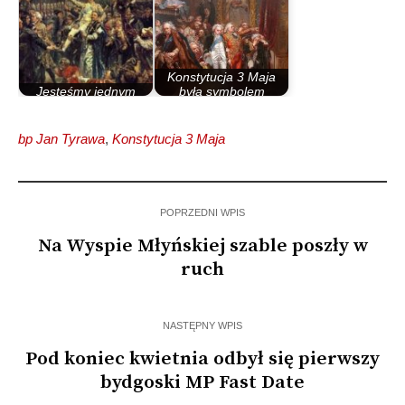
Konstytucja 3 Maja
Jesteśmy jednym
była symbolem
narodem
przezwyciężenia…
bp Jan Tyrawa
,
Konstytucja 3 Maja
POPRZEDNI WPIS
Na Wyspie Młyńskiej szable poszły w
ruch
NASTĘPNY WPIS
Pod koniec kwietnia odbył się pierwszy
bydgoski MP Fast Date