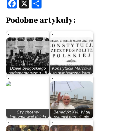
Facebook
X
Share
Podobne artykuły:
Dzieje bydgoskiego
Konstytucja Marcowa
parlamentaryzmu - II
to symboliczna kara
Rzeczypospolita
dla szlachty…
Czy chcemy
Benedykt XVI: W tej
kontynuować dzieło
sytuacji opresji, ale
Konstytucji 3 Maja,…
przede…