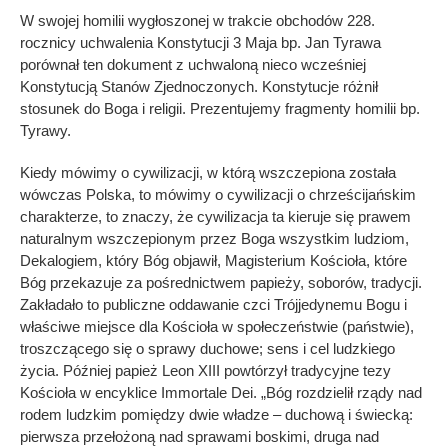
W swojej homilii wygłoszonej w trakcie obchodów 228.
rocznicy uchwalenia Konstytucji 3 Maja bp. Jan Tyrawa
porównał ten dokument z uchwaloną nieco wcześniej
Konstytucją Stanów Zjednoczonych. Konstytucje różnił
stosunek do Boga i religii. Prezentujemy fragmenty homilii bp.
Tyrawy.
Kiedy mówimy o cywilizacji, w którą wszczepiona została
wówczas Polska, to mówimy o cywilizacji o chrześcijańskim
charakterze, to znaczy, że cywilizacja ta kieruje się prawem
naturalnym wszczepionym przez Boga wszystkim ludziom,
Dekalogiem, który Bóg objawił, Magisterium Kościoła, które
Bóg przekazuje za pośrednictwem papieży, soborów, tradycji.
Zakładało to publiczne oddawanie czci Trójjedynemu Bogu i
właściwe miejsce dla Kościoła w społeczeństwie (państwie),
troszczącego się o sprawy duchowe; sens i cel ludzkiego
życia. Później papież Leon XIII powtórzył tradycyjne tezy
Kościoła w encyklice Immortale Dei. „Bóg rozdzielił rządy nad
rodem ludzkim pomiędzy dwie władze – duchową i świecką:
pierwsza przełożoną nad sprawami boskimi, druga nad