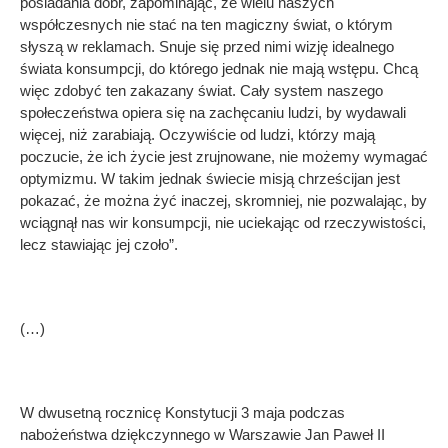
posiadania dóbr, zapominając, że wielu naszych
współczesnych nie stać na ten magiczny świat, o którym
słyszą w reklamach. Snuje się przed nimi wizję idealnego
świata konsumpcji, do którego jednak nie mają wstępu. Chcą
więc zdobyć ten zakazany świat. Cały system naszego
społeczeństwa opiera się na zachęcaniu ludzi, by wydawali
więcej, niż zarabiają. Oczywiście od ludzi, którzy mają
poczucie, że ich życie jest zrujnowane, nie możemy wymagać
optymizmu. W takim jednak świecie misją chrześcijan jest
pokazać, że można żyć inaczej, skromniej, nie pozwalając, by
wciągnął nas wir konsumpcji, nie uciekając od rzeczywistości,
lecz stawiając jej czoło”.
(…)
W dwusetną rocznicę Konstytucji 3 maja podczas
nabożeństwa dziękczynnego w Warszawie Jan Paweł II