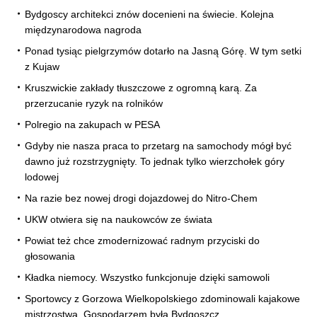
Bydgoscy architekci znów docenieni na świecie. Kolejna
międzynarodowa nagroda
Ponad tysiąc pielgrzymów dotarło na Jasną Górę. W tym setki
z Kujaw
Kruszwickie zakłady tłuszczowe z ogromną karą. Za
przerzucanie ryzyk na rolników
Polregio na zakupach w PESA
Gdyby nie nasza praca to przetarg na samochody mógł być
dawno już rozstrzygnięty. To jednak tylko wierzchołek góry
lodowej
Na razie bez nowej drogi dojazdowej do Nitro-Chem
UKW otwiera się na naukowców ze świata
Powiat też chce zmodernizować radnym przyciski do
głosowania
Kładka niemocy. Wszystko funkcjonuje dzięki samowoli
Sportowcy z Gorzowa Wielkopolskiego zdominowali kajakowe
mistrzostwa. Gospodarzem była Bydgoszcz