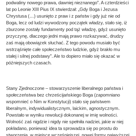
podwaliny nowego prawa, dawniej nieznanego”. A czterdzieści
lat po Leonie XIII Pius IX stwierdzał: „Gdy Boga i Jezusa
Chrystusa (…) usunięto z praw i z państw i gdy już nie od
Boga, lecz od ludzi wywodzony początek władzy, stało się, iż
zburzone zostały fundamenty pod tąż władzę, gdyż usunięto
przyczynę, dlaczego jedni mają prawo rozkazywać, drudzy
zaś mają obowiązek słuchać. Z tego powodu musiało być
wstrząśnięte całe społeczeństwo ludzkie, gdyż brakło mu
stałej i silnej podstawy”. Ale to dopiero miało się okazać w
późniejszych czasach.
Stany Zjednoczone – stowarzyszenie liberalnego państwa i
społeczeństwa bez chrześcijańskiego Boga (zapomniano
wspomnieć o Nim w Konstytucji) stało się państwem
liberalnym, indywidualistycznym, laickim, agnostycznym.
Powstało w wyniku rewolucji dokonanej w imię wolności.
Wolność zaś nigdzie i nigdy nie spełniła nadziei, jakie w niej
pokładano, ponieważ idea ta sprowadza się po prostu do
stworzenia, w miejsce wcześniejszej, nowej formy najwyższej