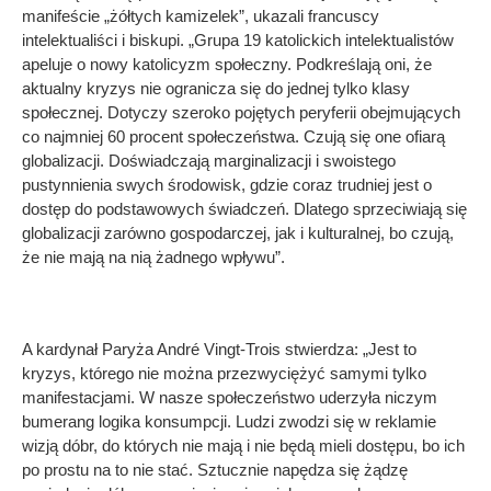
manifeście „żółtych kamizelek”, ukazali francuscy
intelektualiści i biskupi. „Grupa 19 katolickich intelektualistów
apeluje o nowy katolicyzm społeczny. Podkreślają oni, że
aktualny kryzys nie ogranicza się do jednej tylko klasy
społecznej. Dotyczy szeroko pojętych peryferii obejmujących
co najmniej 60 procent społeczeństwa. Czują się one ofiarą
globalizacji. Doświadczają marginalizacji i swoistego
pustynnienia swych środowisk, gdzie coraz trudniej jest o
dostęp do podstawowych świadczeń. Dlatego sprzeciwiają się
globalizacji zarówno gospodarczej, jak i kulturalnej, bo czują,
że nie mają na nią żadnego wpływu”.
A kardynał Paryża André Vingt-Trois stwierdza: „Jest to
kryzys, którego nie można przezwyciężyć samymi tylko
manifestacjami. W nasze społeczeństwo uderzyła niczym
bumerang logika konsumpcji. Ludzi zwodzi się w reklamie
wizją dóbr, do których nie mają i nie będą mieli dostępu, bo ich
po prostu na to nie stać. Sztucznie napędza się żądzę