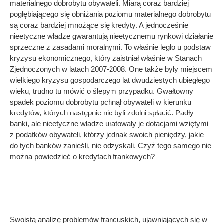
materialnego dobrobytu obywateli. Miarą coraz bardziej
pogłębiającego się obniżania poziomu materialnego dobrobytu
są coraz bardziej mnożące się kredyty. A jednocześnie
nieetyczne władze gwarantują nieetycznemu rynkowi działanie
sprzeczne z zasadami moralnymi. To właśnie legło u podstaw
kryzysu ekonomicznego, który zaistniał właśnie w Stanach
Zjednoczonych w latach 2007-2008. One także były miejscem
wielkiego kryzysu gospodarczego lat dwudziestych ubiegłego
wieku, trudno tu mówić o ślepym przypadku. Gwałtowny
spadek poziomu dobrobytu pchnął obywateli w kierunku
kredytów, których następnie nie byli zdolni spłacić. Padły
banki, ale nieetyczne władze uratowały je dotacjami wziętymi
z podatków obywateli, którzy jednak swoich pieniędzy, jakie
do tych banków zanieśli, nie odzyskali. Czyż tego samego nie
można powiedzieć o kredytach frankowych?
Swoistą analizę problemów francuskich, ujawniających się w