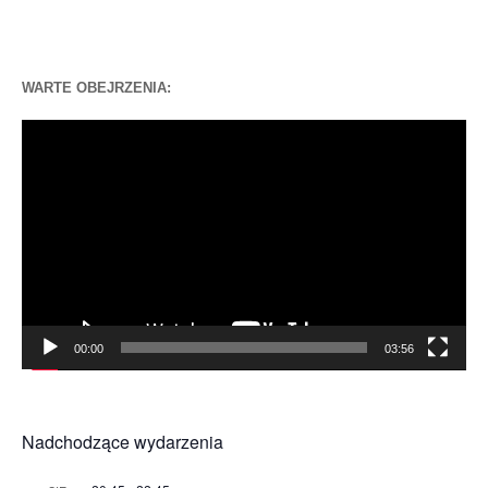
WARTE OBEJRZENIA:
Odtwarzacz
video
00:00
03:56
Nadchodzące wydarzenia