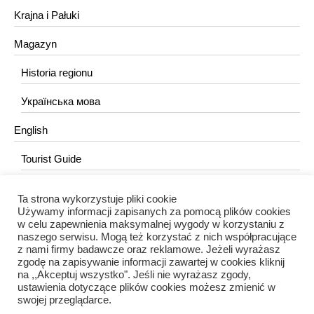
Krajna i Pałuki
Magazyn
Historia regionu
Українська мова
English
Tourist Guide
Ta strona wykorzystuje pliki cookie
KONTAKT
Używamy informacji zapisanych za pomocą plików cookies
w celu zapewnienia maksymalnej wygody w korzystaniu z
redakcja@portalkujawski.pl
naszego serwisu. Mogą też korzystać z nich współpracujące
z nami firmy badawcze oraz reklamowe. Jeżeli wyrażasz
Redakcja
zgodę na zapisywanie informacji zawartej w cookies kliknij
na ,,Akceptuj wszystko". Jeśli nie wyrażasz zgody,
ustawienia dotyczące plików cookies możesz zmienić w
swojej przeglądarce.