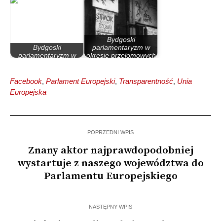
Bydgoski
Bydgoski
parlamentaryzm w
parlamentaryzm w
okresie przełomowych
latach 90
lat 80.
Facebook
,
Parlament Europejski
,
Transparentność
,
Unia
Europejska
POPRZEDNI WPIS
Znany aktor najprawdopodobniej
wystartuje z naszego województwa do
Parlamentu Europejskiego
NASTĘPNY WPIS