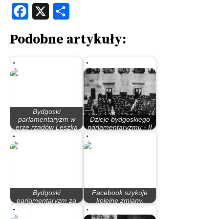
Facebook
X
Share
Podobne artykuły:
Bydgoski
parlamentaryzm w
Dzieje bydgoskiego
erze rządów Leszka
parlamentaryzmu - II
Millera…
Rzeczypospolita
Bydgoski
Facebook szykuje
parlamentaryzm za
kolejne zmiany.
rządów PO – PiS
Odpowiedź na…