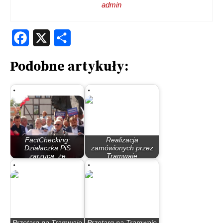
admin
Facebook
X
Share
Podobne artykuły:
FactChecking:
Realizacja
Działaczka PiS
zamówionych przez
zarzuca, że
Tramwaje
Trzaskowski…
Warszawskie…
Przetarg na Tramwaje
Przetarg na Tramwaje