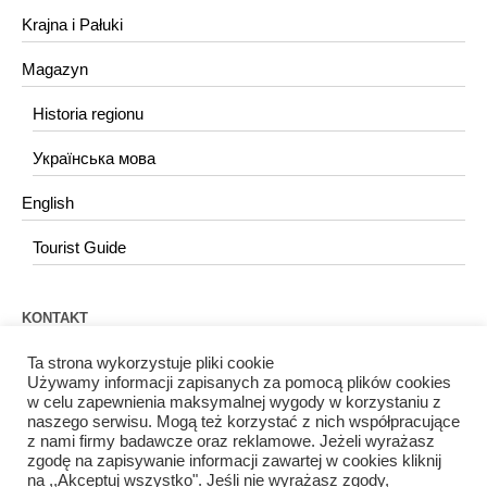
Krajna i Pałuki
Magazyn
Historia regionu
Українська мова
English
Tourist Guide
KONTAKT
redakcja@portalkujawski.pl
Ta strona wykorzystuje pliki cookie
Używamy informacji zapisanych za pomocą plików cookies
w celu zapewnienia maksymalnej wygody w korzystaniu z
Redakcja
naszego serwisu. Mogą też korzystać z nich współpracujące
z nami firmy badawcze oraz reklamowe. Jeżeli wyrażasz
zgodę na zapisywanie informacji zawartej w cookies kliknij
na ,,Akceptuj wszystko". Jeśli nie wyrażasz zgody,