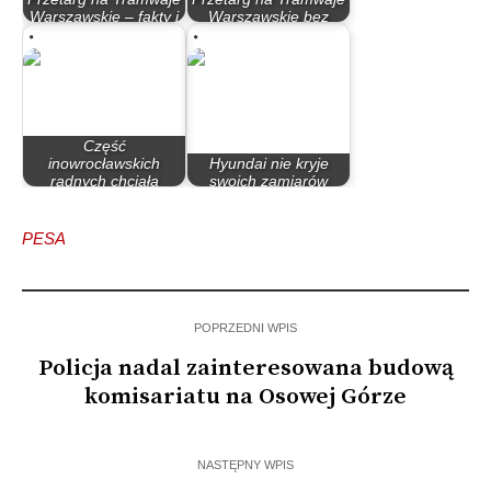
Warszawskie – fakty i
Warszawskie bez
mity
rozstrzygnięcia
Część
inowrocławskich
Hyundai nie kryje
radnych chciała
swoich zamiarów
wyrazić…
wobec Polski
PESA
POPRZEDNI WPIS
Policja nadal zainteresowana budową
komisariatu na Osowej Górze
NASTĘPNY WPIS