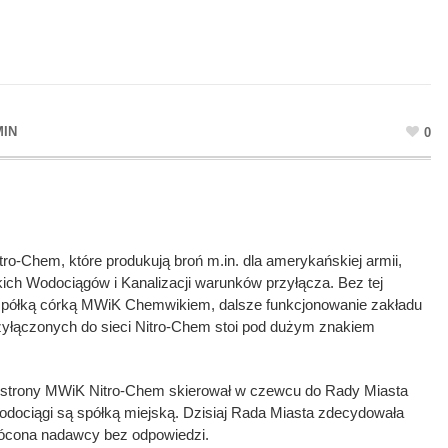
MIN
0
o-Chem, które produkują broń m.in. dla amerykańskiej armii,
ich Wodociągów i Kanalizacji warunków przyłącza. Bez tej
e spółką córką MWiK Chemwikiem, dalsze funkcjonowanie zakładu
rzyłączonych do sieci Nitro-Chem stoi pod dużym znakiem
 strony MWiK Nitro-Chem skierował w czewcu do Rady Miasta
ociągi są spółką miejską. Dzisiaj Rada Miasta zdecydowała
rócona nadawcy bez odpowiedzi.