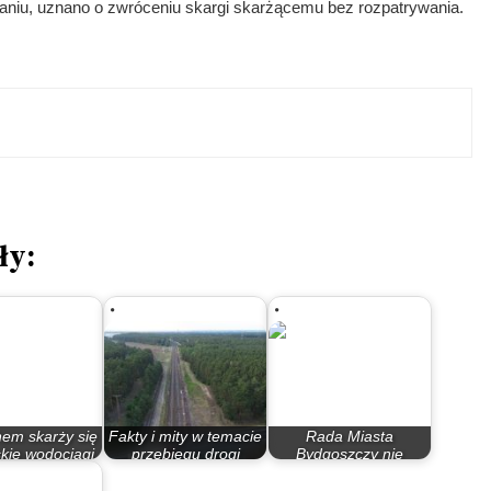
aniu, uznano o zwróceniu skargi skarżącemu bez rozpatrywania.
ły:
hem skarży się
Fakty i mity w temacie
Rada Miasta
kie wodociągi.
przebiegu drogi
Bydgoszczy nie
to ma…
ekspresowej S-10
przestrzega prawa