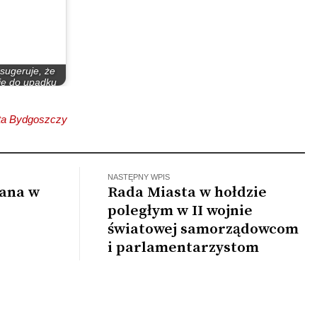
sugeruje, że
ie do upadku
chemu może…
ta Bydgoszczy
NASTĘPNY WPIS
iana w
Rada Miasta w hołdzie
poległym w II wojnie
światowej samorządowcom
i parlamentarzystom