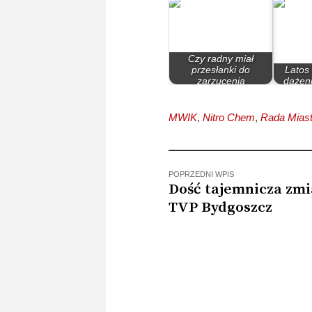
Czy radny miał
przesłanki do
Latos 
zarzucenia
dążen
prezydentowi…
Nitro
MWIK
,
Nitro Chem
,
Rada Mias
POPRZEDNI WPIS
Dość tajemnicza zm
TVP Bydgoszcz