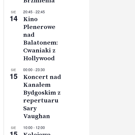
Brzmienia”
20:45
-
22:45
SIE
14
Kino
Plenerowe
nad
Balatonem:
Cwaniaki z
Hollywood
00:00
-
23:30
SIE
15
Koncert nad
Kanałem
Bydgoskim z
repertuaru
Sary
Vaughan
10:00
-
12:00
SIE
15
Kolejowe