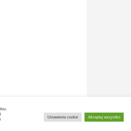
isu.
i
Ustawienia cookie
Akceptuj wszystko
w