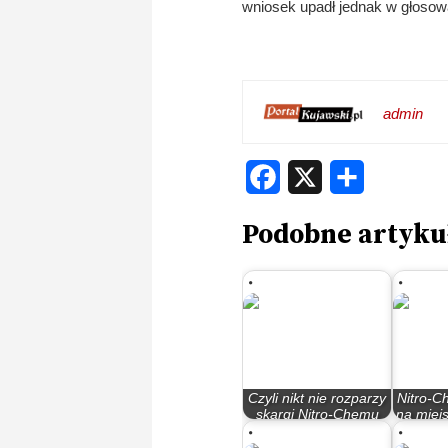
wniosek upadł jednak w głosow
admin
Facebook
X
Share
Podobne artyku
Czyli nikt nie rozparzy
Nitro-C
skargi Nitro-Chemu
na miejs
na…
K