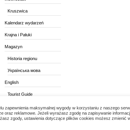
Kruszwica
Kalendarz wydarzeń
Krajna i Pałuki
Magazyn
Historia regionu
Українська мова
English
Tourist Guide
lu zapewnienia maksymalnej wygody w korzystaniu z naszego serw
ze oraz reklamowe. Jeżeli wyrażasz zgodę na zapisywanie informacj
wyrażasz zgody, ustawienia dotyczące plików cookies możesz zmienić 
Portal Kujawski © 2024 / Wszelkie prawa zastrzeżone.