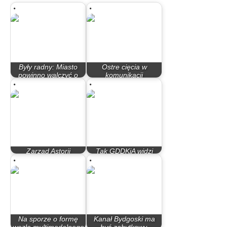
Były radny: Miasto
Ostre cięcia w
powinno walczyć o
komunikacji
wojskową prokuraturę
autobusowej
Zarząd Astorii
Tak GDDKiA widzi
krytykuje sędziów
przebieg drogi S-10
Na sporze o formę
Kanał Bydgoski ma