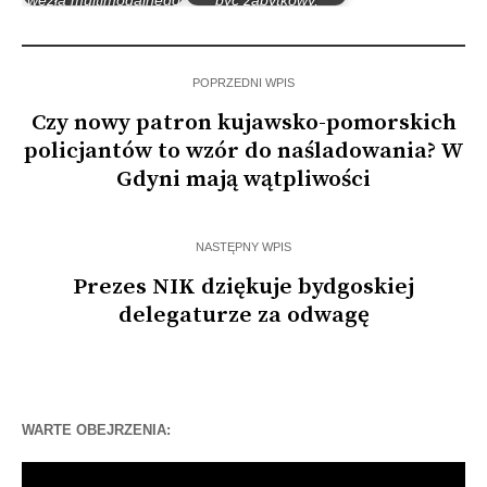
węzła multimodalnego
być zabytkowy,
mogą zyskać…
dlatego wielka…
POPRZEDNI WPIS
Czy nowy patron kujawsko-pomorskich
policjantów to wzór do naśladowania? W
Gdyni mają wątpliwości
NASTĘPNY WPIS
Prezes NIK dziękuje bydgoskiej
delegaturze za odwagę
WARTE OBEJRZENIA:
Odtwarzacz