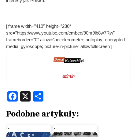
interesy jak Polska.
[iframe width=”419″ height=”236″
src=”https://www.youtube.com/embed/90m9lb8w7Rw”
frameborder=”0″ allow=”accelerometer; autoplay; encrypted-
media; gyroscope; picture-in-picture” allowfullscreen ]
admin
Facebook
X
Share
Podobne artykuły: