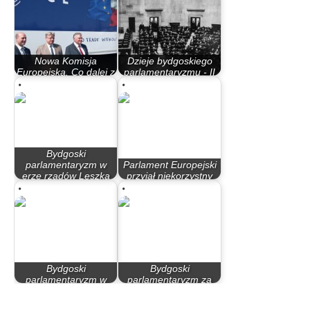
Nowa Komisja
Dzieje bydgoskiego
Europejska. Co dalej z
parlamentaryzmu - II
pakietem mobilności?
Rzeczypospolita
Bydgoski
parlamentaryzm w
Parlament Europejski
erze rządów Leszka
przyjął niekorzystny
Millera…
dla…
Bydgoski
Bydgoski
parlamentaryzm w
parlamentaryzm za
latach 90
rządów PO – PiS