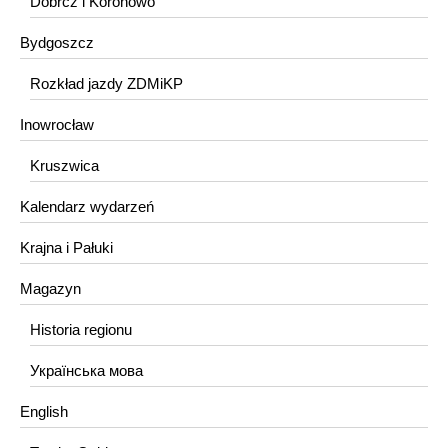
Dobrcz i Koronowo
Bydgoszcz
Rozkład jazdy ZDMiKP
Inowrocław
Kruszwica
Kalendarz wydarzeń
Krajna i Pałuki
Magazyn
Historia regionu
Українська мова
English