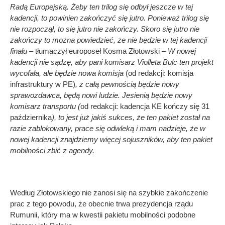
Radą Europejską. Żeby ten trilog się odbył jeszcze w tej
kadencji, to powinien zakończyć się jutro. Ponieważ trilog się
nie rozpoczął, to się jutro nie zakończy. Skoro się jutro nie
zakończy to można powiedzieć, że nie będzie w tej kadencji
finału
– tłumaczył europoseł Kosma Złotowski –
W nowej
kadencji nie sądzę, aby pani komisarz Violleta Bulc ten projekt
wycofała, ale będzie nowa komisja
(od redakcji: komisja
infrastruktury w PE)
, z całą pewnością będzie nowy
sprawozdawca, będą nowi ludzie. Jesienią będzie nowy
komisarz transportu (
od redakcji: kadencja KE kończy się 31
października
), to jest już jakiś sukces, że ten pakiet został na
razie zablokowany, prace się odwleką i mam nadzieje, że w
nowej kadencji znajdziemy więcej sojuszników, aby ten pakiet
mobilności zbić z agendy.
Według Złotowskiego nie zanosi się na szybkie zakończenie
prac z tego powodu, że obecnie trwa prezydencja rządu
Rumunii, który ma w kwestii pakietu mobilności podobne