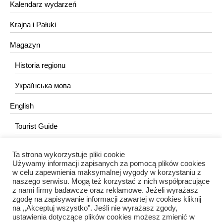
Kalendarz wydarzeń
Krajna i Pałuki
Magazyn
Historia regionu
Українська мова
English
Tourist Guide
Ta strona wykorzystuje pliki cookie
KONTAKT
Używamy informacji zapisanych za pomocą plików cookies
w celu zapewnienia maksymalnej wygody w korzystaniu z
redakcja@portalkujawski.pl
naszego serwisu. Mogą też korzystać z nich współpracujące
z nami firmy badawcze oraz reklamowe. Jeżeli wyrażasz
Redakcja
zgodę na zapisywanie informacji zawartej w cookies kliknij
na ,,Akceptuj wszystko". Jeśli nie wyrażasz zgody,
ustawienia dotyczące plików cookies możesz zmienić w