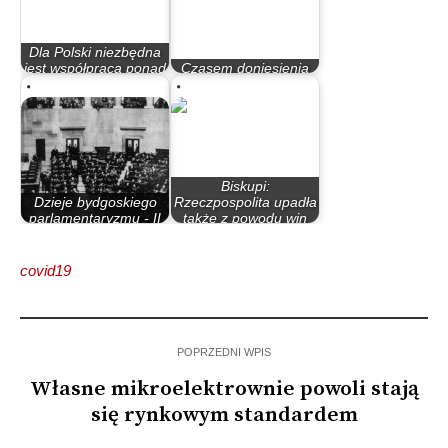
Dla Polski niezbędna
jest współpraca ponad
Czasem doniesienia
podziałami
są bardzo absurdalne
Biskupi:
Dzieje bydgoskiego
Rzeczpospolita upadła
parlamentaryzmu - II
także z powodu win
Rzeczypospolita
i…
covid19
POPRZEDNI WPIS
Własne mikroelektrownie powoli stają
się rynkowym standardem