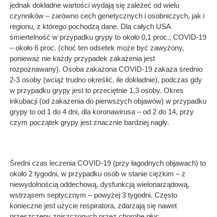
jednak dokładne wartości wydają się zależeć od wielu
czynników – zarówno cech genetycznych i osobniczych, jak i
regionu, z którego pochodzą dane. Dla całych USA
śmiertelność w przypadku grypy to około 0,1 proc.; COVID-19
– około 6 proc. (choć ten odsetek może być zawyżony,
ponieważ nie każdy przypadek zakażenia jest
rozpoznawany). Osoba zakażona COVID-19 zakaża średnio
2-3 osoby (wciąż trudno określić, ile dokładnie), podczas gdy
w przypadku grypy jest to przeciętnie 1,3 osoby. Okres
inkubacji (od zakażenia do pierwszych objawów) w przypadku
grypy to od 1 do 4 dni, dla koronawirusa – od 2 do 14, przy
czym początek grypy jest znacznie bardziej nagły.
Średni czas leczenia COVID-19 (przy łagodnych objawach) to
około 2 tygodni, w przypadku osób w stanie ciężkim – z
niewydolnością oddechową, dysfunkcją wielonarządową,
wstrząsem septycznym – powyżej 3 tygodni. Często
konieczne jest użycie respiratora, zdarzają się nawet
przeszczepy zniszczonych przez chorobę płuc.