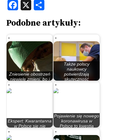
Facebook
X
Share
Podobne artykuły:
Także polscy
naukowcy
Zniesienie obostrzeń
potwierdzają
niewiele zmieni, bo i
skuteczność
tak nie…
szczepień
Pojawienie się nowego
Ekspert: Kwarantanna
koronawirusa w
w Polsce się nie
Polsce to kwestia
sprawdza.…
czasu