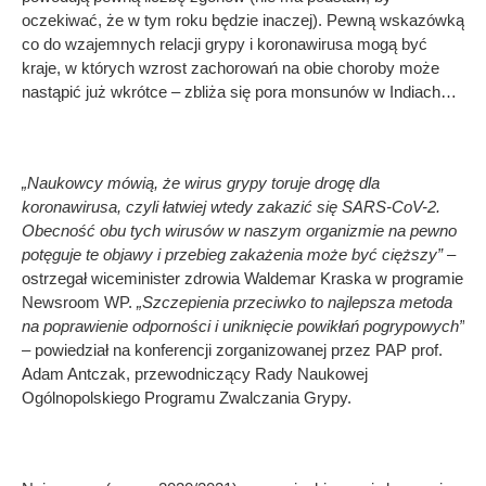
oczekiwać, że w tym roku będzie inaczej). Pewną wskazówką
co do wzajemnych relacji grypy i koronawirusa mogą być
kraje, w których wzrost zachorowań na obie choroby może
nastąpić już wkrótce – zbliża się pora monsunów w Indiach…
„Naukowcy mówią, że wirus grypy toruje drogę dla
koronawirusa, czyli łatwiej wtedy zakazić się SARS-CoV-2.
Obecność obu tych wirusów w naszym organizmie na pewno
potęguje te objawy i przebieg zakażenia może być cięższy” –
ostrzegał wiceminister zdrowia Waldemar Kraska w programie
Newsroom WP.
„Szczepienia przeciwko to najlepsza metoda
na poprawienie odporności i uniknięcie powikłań pogrypowych”
– powiedział na konferencji zorganizowanej przez PAP prof.
Adam Antczak, przewodniczący Rady Naukowej
Ogólnopolskiego Programu Zwalczania Grypy.