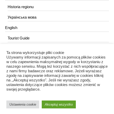
Historia regionu
Українська мова
English
Tourist Guide
Ta strona wykorzystuje pliki cookie
KONTAKT
Używamy informacji zapisanych za pomocą plików cookies
w celu zapewnienia maksymalnej wygody w korzystaniu z
redakcja@portalkujawski.pl
naszego serwisu. Mogą też korzystać z nich współpracujące
z nami firmy badawcze oraz reklamowe. Jeżeli wyrażasz
Redakcja
zgodę na zapisywanie informacji zawartej w cookies kliknij
na ,,Akceptuj wszystko". Jeśli nie wyrażasz zgody,
ustawienia dotyczące plików cookies możesz zmienić w
swojej przeglądarce.
Ustawienia cookie
Akceptuj wszystko
Portal Kujawski © 2024 / Wszelkie prawa zastrzeżone.