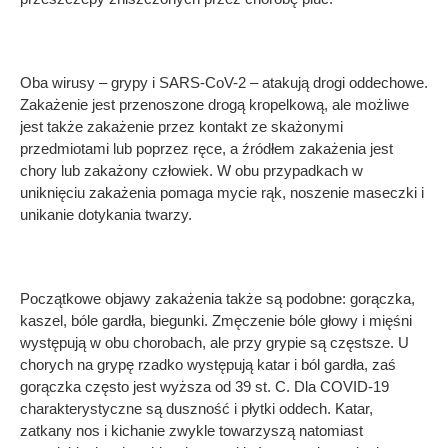
Oba wirusy – grypy i SARS-CoV-2 – atakują drogi oddechowe.
Zakażenie jest przenoszone drogą kropelkową, ale możliwe
jest także zakażenie przez kontakt ze skażonymi
przedmiotami lub poprzez ręce, a źródłem zakażenia jest
chory lub zakażony człowiek. W obu przypadkach w
uniknięciu zakażenia pomaga mycie rąk, noszenie maseczki i
unikanie dotykania twarzy.
Początkowe objawy zakażenia także są podobne: gorączka,
kaszel, bóle gardła, biegunki. Zmęczenie bóle głowy i mięśni
występują w obu chorobach, ale przy grypie są częstsze. U
chorych na grypę rzadko występują katar i ból gardła, zaś
gorączka często jest wyższa od 39 st. C. Dla COVID-19
charakterystyczne są duszność i płytki oddech. Katar,
zatkany nos i kichanie zwykle towarzyszą natomiast