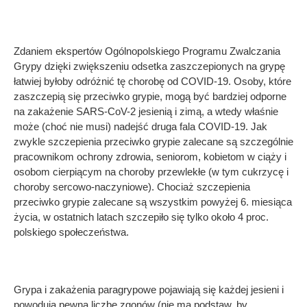
Zdaniem ekspertów Ogólnopolskiego Programu Zwalczania
Grypy dzięki zwiększeniu odsetka zaszczepionych na grypę
łatwiej byłoby odróżnić tę chorobę od COVID-19. Osoby, które
zaszczepią się przeciwko grypie, mogą być bardziej odporne
na zakażenie SARS-CoV-2 jesienią i zimą, a wtedy właśnie
może (choć nie musi) nadejść druga fala COVID-19. Jak
zwykle szczepienia przeciwko grypie zalecane są szczególnie
pracownikom ochrony zdrowia, seniorom, kobietom w ciąży i
osobom cierpiącym na choroby przewlekłe (w tym cukrzycę i
choroby sercowo-naczyniowe). Chociaż szczepienia
przeciwko grypie zalecane są wszystkim powyżej 6. miesiąca
życia, w ostatnich latach szczepiło się tylko około 4 proc.
polskiego społeczeństwa.
Grypa i zakażenia paragrypowe pojawiają się każdej jesieni i
powodują pewną liczbę zgonów (nie ma podstaw, by