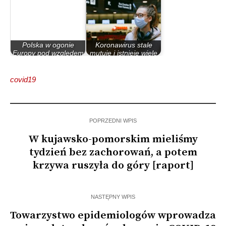
Polska w ogonie
Koronawirus stale
Europy pod względem
mutuje i istnieje wiele
leczenia astmy…
jego wariantów
covid19
POPRZEDNI WPIS
W kujawsko-pomorskim mieliśmy
tydzień bez zachorowań, a potem
krzywa ruszyła do góry [raport]
NASTĘPNY WPIS
Towarzystwo epidemiologów wprowadza