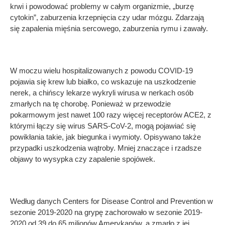
krwi i powodować problemy w całym organizmie, „burzę
cytokin”, zaburzenia krzepnięcia czy udar mózgu. Zdarzają
się zapalenia mięśnia sercowego, zaburzenia rymu i zawały.
W moczu wielu hospitalizowanych z powodu COVID-19
pojawia się krew lub białko, co wskazuje na uszkodzenie
nerek, a chińscy lekarze wykryli wirusa w nerkach osób
zmarłych na tę chorobę. Ponieważ w przewodzie
pokarmowym jest nawet 100 razy więcej receptorów ACE2, z
którymi łączy się wirus SARS-CoV-2, mogą pojawiać się
powikłania takie, jak biegunka i wymioty. Opisywano także
przypadki uszkodzenia wątroby. Mniej znaczące i rzadsze
objawy to wysypka czy zapalenie spojówek.
Według danych Centers for Disease Control and Prevention w
sezonie 2019-2020 na grypę zachorowało w sezonie 2019-
2020 od 39 do 65 milionów Amerykanów, a zmarło z jej