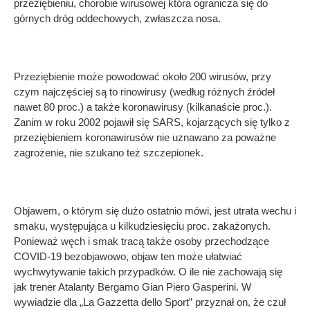
przeziębieniu, chorobie wirusowej która ogranicza się do
górnych dróg oddechowych, zwłaszcza nosa.
Przeziębienie może powodować około 200 wirusów, przy
czym najczęściej są to rinowirusy (według różnych źródeł
nawet 80 proc.) a także koronawirusy (kilkanaście proc.).
Zanim w roku 2002 pojawił się SARS, kojarzących się tylko z
przeziębieniem koronawirusów nie uznawano za poważne
zagrożenie, nie szukano też szczepionek.
Objawem, o którym się dużo ostatnio mówi, jest utrata wechu i
smaku, występująca u kilkudziesięciu proc. zakażonych.
Ponieważ węch i smak tracą także osoby przechodzące
COVID-19 bezobjawowo, objaw ten może ułatwiać
wychwytywanie takich przypadków. O ile nie zachowają się
jak trener Atalanty Bergamo Gian Piero Gasperini. W
wywiadzie dla „La Gazzetta dello Sport” przyznał on, że czuł