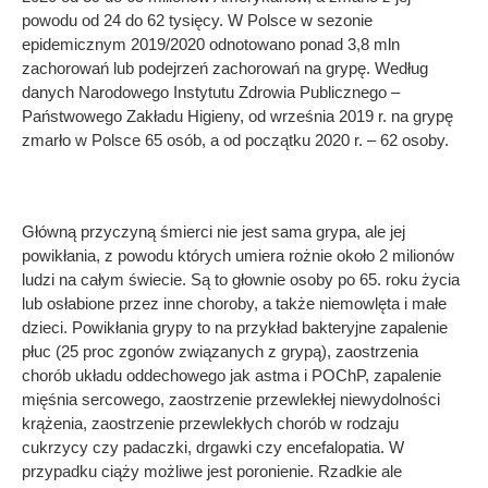
powodu od 24 do 62 tysięcy. W Polsce w sezonie
epidemicznym 2019/2020 odnotowano ponad 3,8 mln
zachorowań lub podejrzeń zachorowań na grypę. Według
danych Narodowego Instytutu Zdrowia Publicznego –
Państwowego Zakładu Higieny, od września 2019 r. na grypę
zmarło w Polsce 65 osób, a od początku 2020 r. – 62 osoby.
Główną przyczyną śmierci nie jest sama grypa, ale jej
powikłania, z powodu których umiera rożnie około 2 milionów
ludzi na całym świecie. Są to głownie osoby po 65. roku życia
lub osłabione przez inne choroby, a także niemowlęta i małe
dzieci. Powikłania grypy to na przykład bakteryjne zapalenie
płuc (25 proc zgonów związanych z grypą), zaostrzenia
chorób układu oddechowego jak astma i POChP, zapalenie
mięśnia sercowego, zaostrzenie przewlekłej niewydolności
krążenia, zaostrzenie przewlekłych chorób w rodzaju
cukrzycy czy padaczki, drgawki czy encefalopatia. W
przypadku ciąży możliwe jest poronienie. Rzadkie ale