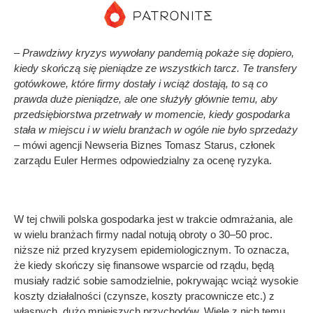
– Prawdziwy kryzys wywołany pandemią pokaże się dopiero,
kiedy skończą się pieniądze ze wszystkich tarcz. Te transfery
gotówkowe, które firmy dostały i wciąż dostają, to są co
prawda duże pieniądze, ale one służyły głównie temu, aby
przedsiębiorstwa przetrwały w momencie, kiedy gospodarka
stała w miejscu i w wielu branżach w ogóle nie było sprzedaży
– mówi agencji Newseria Biznes Tomasz Starus, członek
zarządu Euler Hermes odpowiedzialny za ocenę ryzyka.
W tej chwili polska gospodarka jest w trakcie odmrażania, ale
w wielu branżach firmy nadal notują obroty o 30–50 proc.
niższe niż przed kryzysem epidemiologicznym. To oznacza,
że kiedy skończy się finansowe wsparcie od rządu, będą
musiały radzić sobie samodzielnie, pokrywając wciąż wysokie
koszty działalności (czynsze, koszty pracownicze etc.) z
własnych, dużo mniejszych przychodów. Wiele z nich temu