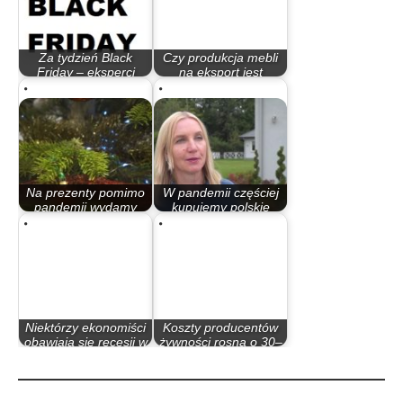
Za tydzień Black
Czy produkcja mebli
Friday – eksperci
na eksport jest
przestrzegają…
opłacalna w…
Na prezenty pomimo
W pandemii częściej
pandemii wydamy
kupujemy polskie
więcej
produkty
Niektórzy ekonomiści
Koszty producentów
obawiają się recesji w
żywności rosną o 30–
2023…
40 proc.…