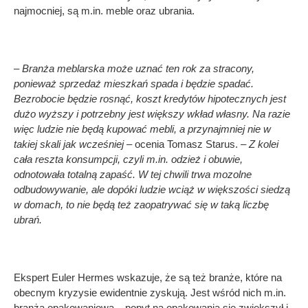
najmocniej, są m.in. meble oraz ubrania.
– Branża meblarska może uznać ten rok za stracony,
ponieważ sprzedaż mieszkań spada i będzie spadać.
Bezrobocie będzie rosnąć, koszt kredytów hipotecznych jest
dużo wyższy i potrzebny jest większy wkład własny. Na razie
więc ludzie nie będą kupować mebli, a przynajmniej nie w
takiej skali jak wcześniej
– ocenia Tomasz Starus. –
Z kolei
cała reszta konsumpcji, czyli m.in. odzież i obuwie,
odnotowała totalną zapaść. W tej chwili trwa mozolne
odbudowywanie, ale dopóki ludzie wciąż w większości siedzą
w domach, to nie będą też zaopatrywać się w taką liczbę
ubrań.
Ekspert Euler Hermes wskazuje, że są też branże, które na
obecnym kryzysie ewidentnie zyskują. Jest wśród nich m.in.
branża opakowaniowa – popyt na opakowania się zwiększył i