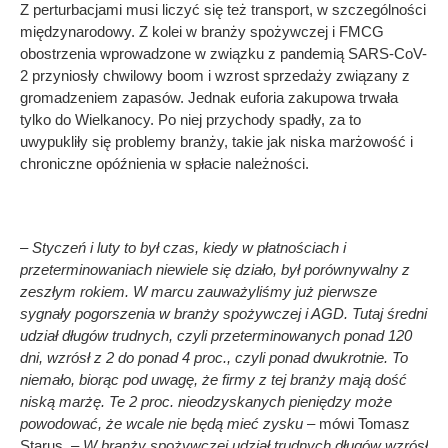
Z perturbacjami musi liczyć się też transport, w szczególności
międzynarodowy. Z kolei w branży spożywczej i FMCG
obostrzenia wprowadzone w związku z pandemią SARS-CoV-
2 przyniosły chwilowy boom i wzrost sprzedaży związany z
gromadzeniem zapasów. Jednak euforia zakupowa trwała
tylko do Wielkanocy. Po niej przychody spadły, za to
uwypukliły się problemy branży, takie jak niska marżowość i
chroniczne opóźnienia w spłacie należności.
– Styczeń i luty to był czas, kiedy w płatnościach i
przeterminowaniach niewiele się działo, był porównywalny z
zeszłym rokiem. W marcu zauważyliśmy już pierwsze
sygnały pogorszenia w branży spożywczej i AGD. Tutaj średni
udział długów trudnych, czyli przeterminowanych ponad 120
dni, wzrósł z 2 do ponad 4 proc., czyli ponad dwukrotnie. To
niemało, biorąc pod uwagę, że firmy z tej branży mają dość
niską marżę. Te 2 proc. nieodzyskanych pieniędzy może
powodować, że wcale nie będą mieć zysku –
mówi Tomasz
Starus.
– W branży spożywczej udział trudnych długów wzrósł