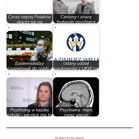
Coraz więcej Polaków
Ceniony i znany
skarży się na
bydgoski psychiatra
pogorszenie…
również chce…
Epidemiolodzy
Udany udział
zaapelowali do rządu i
naukowców z UKW na
prezydenta o…
katowickich targach…
Psycholog w każdej
Psychiatra: mam
szkole - wkrótce ma to
coraz więcej
stać się…
pacjentów, którzy…
POPRZEDNI WPIS