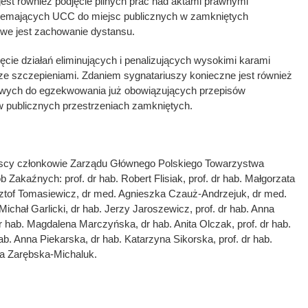
est również podjęcie pilnych prac nad aktami prawnymi
niemających UCC do miejsc publicznych w zamkniętych
iwe jest zachowanie dystansu.
jęcie działań eliminujących i penalizujących wysokimi karami
e szczepieniami. Zdaniem sygnatariuszy konieczne jest również
owych do egzekwowania już obowiązujących przepisów
 publicznych przestrzeniach zamkniętych.
scy członkowie Zarządu Głównego Polskiego Towarzystwa
Zakaźnych: prof. dr hab. Robert Flisiak, prof. dr hab. Małgorzata
sztof Tomasiewicz, dr med. Agnieszka Czauż-Andrzejuk, dr med.
 Michał Garlicki, dr hab. Jerzy Jaroszewicz, prof. dr hab. Anna
 hab. Magdalena Marczyńska, dr hab. Anita Olczak, prof. dr hab.
b. Anna Piekarska, dr hab. Katarzyna Sikorska, prof. dr hab.
ta Zarębska-Michaluk.