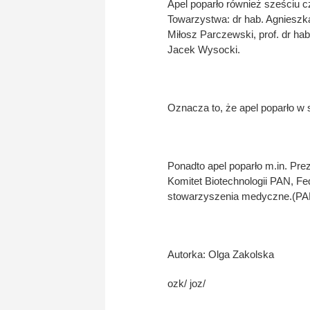
Apel poparło również sześciu 
Towarzystwa: dr hab. Agnieszka
Miłosz Parczewski, prof. dr hab
Jacek Wysocki.
Oznacza to, że apel poparło w
Ponadto apel poparło m.in. Pre
Komitet Biotechnologii PAN, Fe
stowarzyszenia medyczne.(PA
Autorka: Olga Zakolska
ozk/ joz/