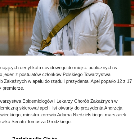
mających certyfikatu covidowego do miejsc publicznych w
to jeden z postulatów członków Polskiego Towarzystwa
 Zakaźnych w apelu do rządu i prezydenta. Apel poparło 12 z 17
 premierze.
warzystwa Epidemiologów i Lekarzy Chorób Zakaźnych w
emiczną skierował apel i list otwarty do prezydenta Andrzeja
ieckiego, ministra zdrowia Adama Niedzielskiego, marszałek
szałka Senatu Tomasza Grodzkiego.