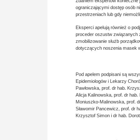
Zdaniem ekspertów konieczne j
ograniczającymi dostęp osób 
przestrzeniach lub gdy niemożl
Eksperci apelują również o pod
proceder oszustw związanych z
zmobilizowanie służb porządk
dotyczących noszenia masek w
Pod apelem podpisani są wszy
Epidemiologów i Lekarzy Chorób 
Pawłowska, prof. dr hab. Krzy
Alicja Kalinowska, prof. dr hab.
Moniuszko-Malinowska, prof. dr
Sławomir Pancewicz, prof. dr ha
Krzysztof Simon i dr hab. Doro