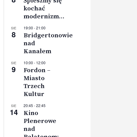
Śpieszmy się
kochać
modernizm…
19:00
-
21:00
SIE
8
Bridgertonowie
nad
Kanałem
10:00
-
12:00
SIE
9
Fordon –
Miasto
Trzech
Kultur
20:45
-
22:45
SIE
14
Kino
Plenerowe
nad
Balatonem: