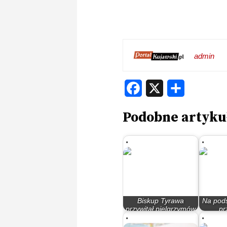
admin
Facebook
X
Share
Podobne artyku
Biskup Tyrawa
Na pod
przywitał pielgrzymów
pr
na Jasnej Górze
miesz