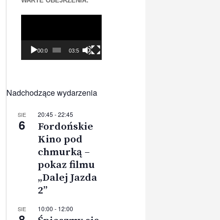
WARTE OBEJRZENIA:
Odtwarzacz
video
00:00
03:56
Nadchodzące wydarzenia
20:45
-
22:45
SIE
6
Fordońskie
Kino pod
chmurką –
pokaz filmu
„Dalej Jazda
2”
10:00
-
12:00
SIE
8