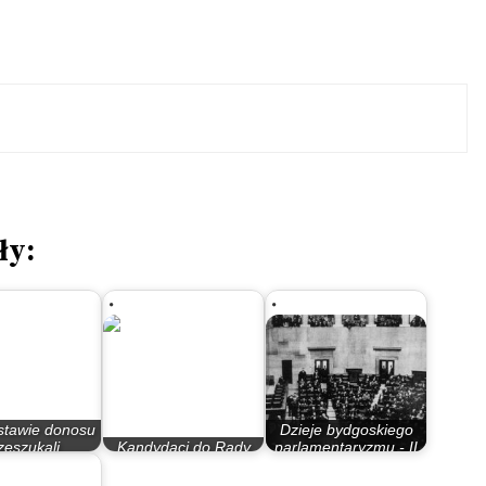
ły:
stawie donosu
Dzieje bydgoskiego
zeszukali
Kandydaci do Rady
parlamentaryzmu - II
kanie. Ruch…
Miasta Bydgoszczy
Rzeczypospolita