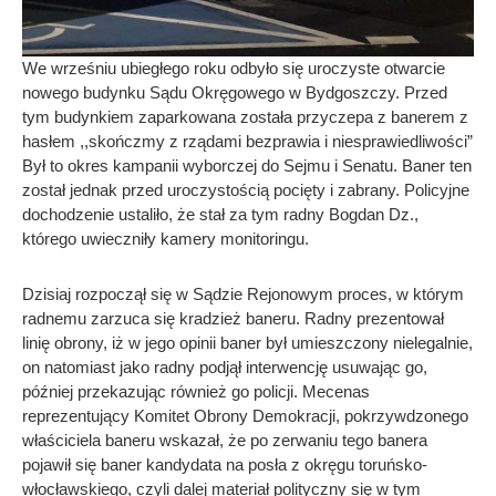
We wrześniu ubiegłego roku odbyło się uroczyste otwarcie
nowego budynku Sądu Okręgowego w Bydgoszczy. Przed
tym budynkiem zaparkowana została przyczepa z banerem z
hasłem ,,skończmy z rządami bezprawia i niesprawiedliwości”
Był to okres kampanii wyborczej do Sejmu i Senatu. Baner ten
został jednak przed uroczystością pocięty i zabrany. Policyjne
dochodzenie ustaliło, że stał za tym radny Bogdan Dz.,
którego uwieczniły kamery monitoringu.
Dzisiaj rozpoczął się w Sądzie Rejonowym proces, w którym
radnemu zarzuca się kradzież baneru. Radny prezentował
linię obrony, iż w jego opinii baner był umieszczony nielegalnie,
on natomiast jako radny podjął interwencję usuwając go,
później przekazując również go policji. Mecenas
reprezentujący Komitet Obrony Demokracji, pokrzywdzonego
właściciela baneru wskazał, że po zerwaniu tego banera
pojawił się baner kandydata na posła z okręgu toruńsko-
włocławskiego, czyli dalej materiał polityczny się w tym