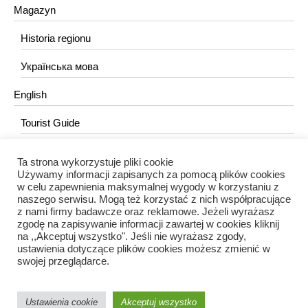
Magazyn
Historia regionu
Українська мова
English
Tourist Guide
Ta strona wykorzystuje pliki cookie
KONTAKT
Używamy informacji zapisanych za pomocą plików cookies
w celu zapewnienia maksymalnej wygody w korzystaniu z
redakcja@portalkujawski.pl
naszego serwisu. Mogą też korzystać z nich współpracujące
z nami firmy badawcze oraz reklamowe. Jeżeli wyrażasz
Redakcja
zgodę na zapisywanie informacji zawartej w cookies kliknij
na ,,Akceptuj wszystko". Jeśli nie wyrażasz zgody,
ustawienia dotyczące plików cookies możesz zmienić w
swojej przeglądarce.
Ustawienia cookie
Akceptuj wszystko