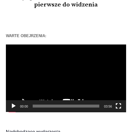
pierwsze do widzenia
WARTE OBEJRZENIA:
Odtwarzacz
video
00:00
03:56
Nadchodzące wydarzenia