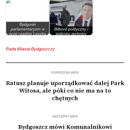
Bydgoski
parlamentaryzm w
Bilbord polityczny i
erze rządów Leszka
policyjni technicy
Millera…
kryminalni
Rada Miasta Bydgoszczy
POPRZEDNI WPIS
Ratusz planuje uporządkować dalej Park
Witosa, ale póki co nie ma na to
chętnych
NASTĘPNY WPIS
Bydgoszcz mówi Komunalnikowi