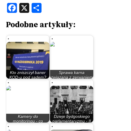
Facebook
X
Share
Podobne artykuły:
Kto zniszczył baner
Sprawa karna
KOD-u pod sądem?
związana z zerwaniem
Poseł…
przez radnego PiS…
Kamery do
Dzieje bydgoskiego
monitoringu - co
parlamentaryzmu - II
trzeba wiedzieć?
Rzeczypospolita