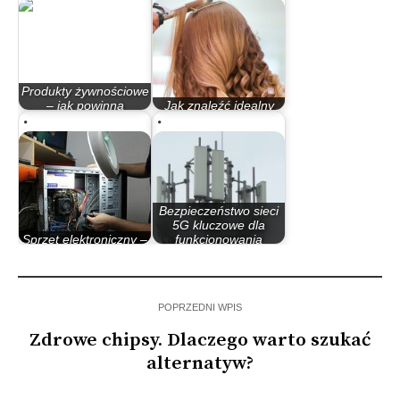
Produkty żywnościowe
– jak powinna
Jak znaleźć idealny
wyglądać…
salon kosmetyczny?
Bezpieczeństwo sieci
5G kluczowe dla
Sprzęt elektroniczny –
funkcjonowania
co warto wiedzieć?
państwa
POPRZEDNI WPIS
Zdrowe chipsy. Dlaczego warto szukać
alternatyw?