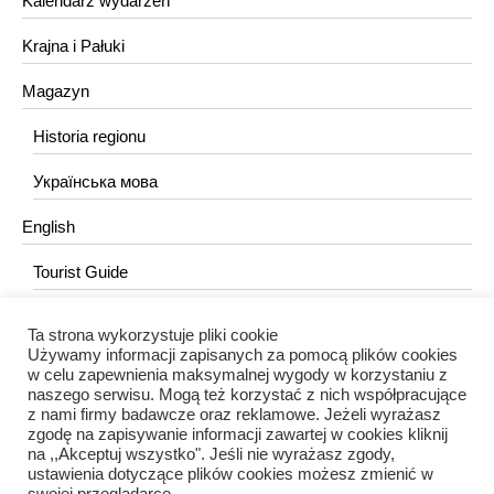
Kalendarz wydarzeń
Krajna i Pałuki
Magazyn
Historia regionu
Українська мова
English
Tourist Guide
Ta strona wykorzystuje pliki cookie
KONTAKT
Używamy informacji zapisanych za pomocą plików cookies
w celu zapewnienia maksymalnej wygody w korzystaniu z
redakcja@portalkujawski.pl
naszego serwisu. Mogą też korzystać z nich współpracujące
z nami firmy badawcze oraz reklamowe. Jeżeli wyrażasz
Redakcja
zgodę na zapisywanie informacji zawartej w cookies kliknij
na ,,Akceptuj wszystko". Jeśli nie wyrażasz zgody,
ustawienia dotyczące plików cookies możesz zmienić w