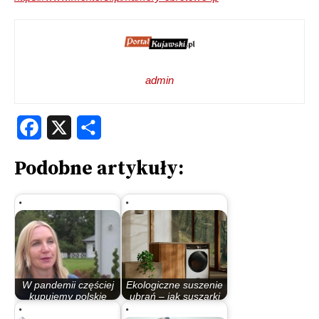
admin
Facebook
X
Share
Podobne artykuły:
W pandemii częściej
Ekologiczne suszenie
kupujemy polskie
ubrań – jak suszarki
produkty
Electrolux…