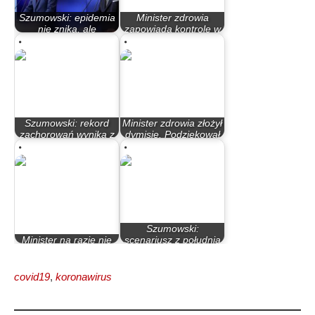
Szumowski: epidemia
Minister zdrowia
nie znika, ale
zapowiada kontrole w
przechodzi w fazę…
sklepach…
Szumowski: rekord
Minister zdrowia złożył
zachorowań wynika z
dymisję. Podziękował
badań…
służbie…
Szumowski:
Minister na razie nie
scenariusz z południa
planuje znosić stanu…
Europy możliwy w…
covid19
,
koronawirus