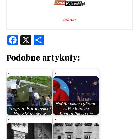
admin
Facebook
X
Share
Podobne artykuły:
Найближчої суботи
Program Europejskiej
відбудеться
Nocy Muzeów w
Європейська ніч
Bydgoszczy
музеїв…