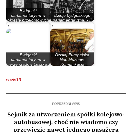
Bydgoski
parlamentaryzm w
Dzieje bydgoskiego
okresie przełomowych
parlamentaryzmu - II
lat 80.
Rzeczypospolita
Bydgoski
Dzisiaj Europejska
parlamentaryzm w
Noc Muzeów.
erze rządów Leszka
Komunikacja
Millera…
miejska…
covid19
POPRZEDNI WPIS
Sejmik za utworzeniem spółki kolejowo-
autobusowej, choć nie wiadomo czy
przewiezie nawet jednego pasażera