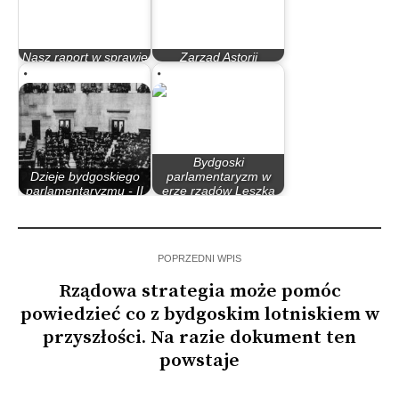
Nasz raport w sprawie
Zarząd Astorii
drogi ekspresowej S-5
krytykuje sędziów
Bydgoski
Dzieje bydgoskiego
parlamentaryzm w
parlamentaryzmu - II
erze rządów Leszka
Rzeczypospolita
Millera…
POPRZEDNI WPIS
Rządowa strategia może pomóc
powiedzieć co z bydgoskim lotniskiem w
przyszłości. Na razie dokument ten
powstaje