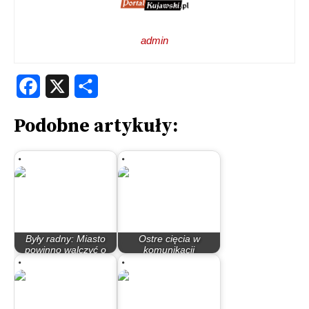
admin
Facebook
X
Share
Podobne artykuły:
Były radny: Miasto
Ostre cięcia w
powinno walczyć o
komunikacji
wojskową prokuraturę
autobusowej