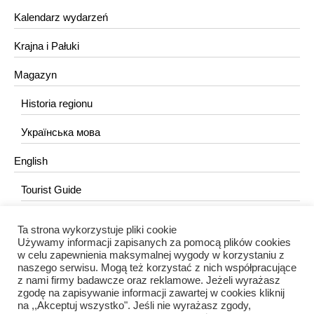
Kalendarz wydarzeń
Krajna i Pałuki
Magazyn
Historia regionu
Українська мова
English
Tourist Guide
Ta strona wykorzystuje pliki cookie
KONTAKT
Używamy informacji zapisanych za pomocą plików cookies
w celu zapewnienia maksymalnej wygody w korzystaniu z
redakcja@portalkujawski.pl
naszego serwisu. Mogą też korzystać z nich współpracujące
z nami firmy badawcze oraz reklamowe. Jeżeli wyrażasz
Redakcja
zgodę na zapisywanie informacji zawartej w cookies kliknij
na ,,Akceptuj wszystko". Jeśli nie wyrażasz zgody,