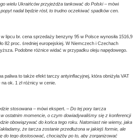
atego wielu Ukraińców przyjeżdża tankować do Polski –
mówi
 popyt nadal będzie rósł, to trudno oczekiwać spadków cen.
w lipcu br. cena sprzedaży benzyny 95 w Polsce wynosiła 1516,9
wiło 82 proc. średniej europejskiej. W Niemczech i Czechach
 wyższa. Podobne różnice widać w przypadku oleju napędowego.
 paliwa to także efekt tarczy antyinflacyjnej, która obniżyła VAT
 na ok. 1 zł różnicy w cenie.
będzie stosowana
– mówi ekspert.
– Do tej pory tarcza
a w ostatnim momencie, o czym dowiadywaliśmy się z konferencji
dzie obowiązywać do końca tego roku. Natomiast nie wiemy, jaka
akładamy, że tarcza zostanie przedłużona w jakiejś formie, ale
ię do tego dostosować, chociażby po to, aby zorganizować