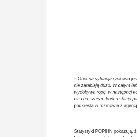
– Obecna sytuacja rynkowa jest
nie zarabiają dużo. W całym łań
wydobywa ropę, w następnej kolej
nic i na szarym końcu stacja pal
podkreśla w rozmowie z agenc
Statystyki POPiHN pokazują, ż