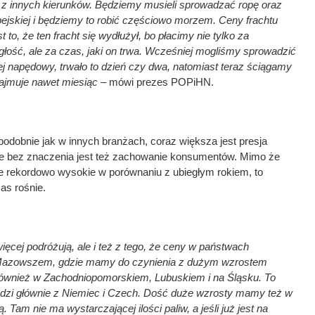
 z innych kierunków. Będziemy musieli sprowadzać ropę oraz
ejskiej i będziemy to robić częściowo morzem. Ceny frachtu
 to, że ten fracht się wydłużył, bo płacimy nie tylko za
łość, ale za czas, jaki on trwa. Wcześniej mogliśmy sprowadzić
lej napędowy, trwało to dzień czy dwa, natomiast teraz ściągamy
 zajmuje nawet miesiąc –
mówi prezes POPiHN.
odobnie jak w innych branżach, coraz większa jest presja
ie bez znaczenia jest też zachowanie konsumentów. Mimo że
e rekordowo wysokie w porównaniu z ubiegłym rokiem, to
as rośnie.
ięcej podróżują, ale i też z tego, że ceny w państwach
Mazowszem, gdzie mamy do czynienia z dużym wzrostem
 również w Zachodniopomorskiem, Lubuskiem i na Śląsku. To
edzi głównie z Niemiec i Czech. Dość duże wzrosty mamy też w
 Tam nie ma wystarczającej ilości paliw, a jeśli już jest na