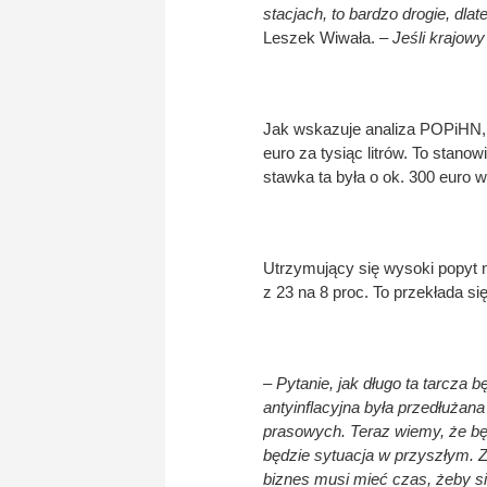
stacjach, to bardzo drogie, dl
Leszek Wiwała. –
Jeśli krajowy
Jak wskazuje analiza POPiHN, 
euro za tysiąc litrów. To stano
stawka ta była o ok. 300 euro
Utrzymujący się wysoki popyt na
z 23 na 8 proc. To przekłada się
– Pytanie, jak długo ta tarcza 
antyinflacyjna była przedłużan
prasowych. Teraz wiemy, że bę
będzie sytuacja w przyszłym. Z
biznes musi mieć czas, żeby s