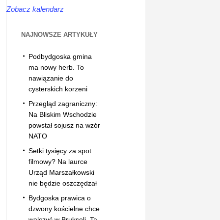
Zobacz kalendarz
NAJNOWSZE ARTYKUŁY
Podbydgoska gmina
ma nowy herb. To
nawiązanie do
cysterskich korzeni
Przegląd zagraniczny:
Na Bliskim Wschodzie
powstał sojusz na wzór
NATO
Setki tysięcy za spot
filmowy? Na laurce
Urząd Marszałkowski
nie będzie oszczędzał
Bydgoska prawica o
dzwony kościelne chce
walczyć w Brukseli. Ta