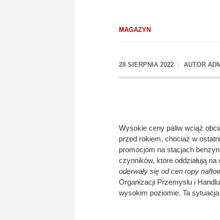
MAGAZYN
28 SIERPNIA 2022
AUTOR
AD
Wysokie ceny paliw wciąż obcią
przed rokiem, chociaż w ostatn
promocjom na stacjach benzyno
czynników, które oddziałują n
oderwały się od cen ropy nafto
Organizacji Przemysłu i Handl
wysokim poziomie. Ta sytuacja, 