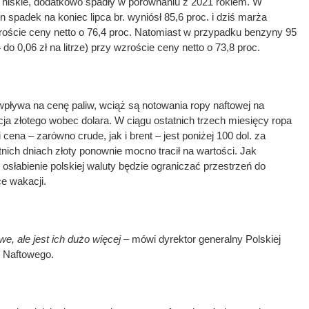
o niskie, dodatkowo spadły w porównaniu z 2021 rokiem. W
 spadek na koniec lipca br. wyniósł 85,6 proc. i dziś marża
wzroście ceny netto o 76,4 proc. Natomiast w przypadku benzyny 95
do 0,06 zł na litrze) przy wzroście ceny netto o 73,8 proc.
pływa na cenę paliw, wciąż są notowania ropy naftowej na
a złotego wobec dolara. W ciągu ostatnich trzech miesięcy ropa
i cena – zarówno crude, jak i brent – jest poniżej 100 dol. za
atnich dniach złoty ponownie mocno tracił na wartości. Jak
, osłabienie polskiej waluty będzie ograniczać przestrzeń do
e wakacji.
e, ale jest ich dużo więcej –
mówi dyrektor generalny Polskiej
u Naftowego.