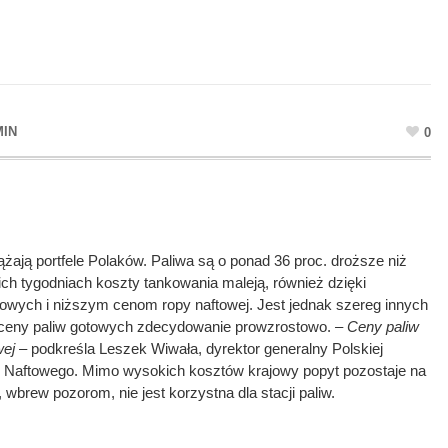
MIN
0
żają portfele Polaków. Paliwa są o ponad 36 proc. droższe niż
ich tygodniach koszty tankowania maleją, również dzięki
wych i niższym cenom ropy naftowej. Jest jednak szereg innych
a ceny paliw gotowych zdecydowanie prowzrostowo.
– Ceny paliw
wej
– podkreśla Leszek Wiwała, dyrektor generalny Polskiej
u Naftowego. Mimo wysokich kosztów krajowy popyt pozostaje na
wbrew pozorom, nie jest korzystna dla stacji paliw.