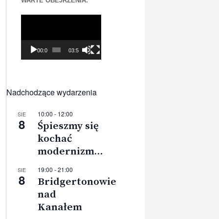
WARTE OBEJRZENIA:
Odtwarzacz
video
00:00
03:56
Nadchodzące wydarzenia
10:00
-
12:00
SIE
8
Śpieszmy się
kochać
modernizm…
19:00
-
21:00
SIE
8
Bridgertonowie
nad
Kanałem