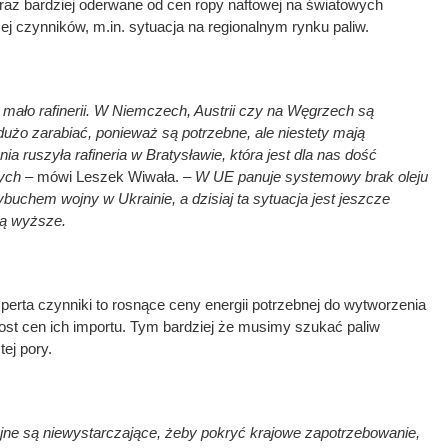
raz bardziej oderwane od cen ropy naftowej na światowych
ej czynników, m.in. sytuacja na regionalnym rynku paliw.
mało rafinerii. W Niemczech, Austrii czy na Węgrzech są
j dużo zarabiać, ponieważ są potrzebne, ale niestety mają
ia ruszyła rafineria w Bratysławie, która jest dla nas dość
ych
– mówi Leszek Wiwała. –
W UE panuje systemowy brak oleju
uchem wojny w Ukrainie, a dzisiaj ta sytuacja jest jeszcze
są wyższe.
erta czynniki to rosnące ceny energii potrzebnej do wytworzenia
zrost cen ich importu. Tym bardziej że musimy szukać paliw
tej pory.
jne są niewystarczające, żeby pokryć krajowe zapotrzebowanie,