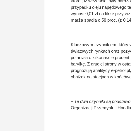
które już wcześniej były bardz
przypadku oleju napędowego ten
wynosi 0,01 zł na litrze przy 
marża spadła o 58 proc. (z 0,14 
Kluczowym czynnikiem, który w
światowych rynkach oraz pozycj
potaniała o kilkanaście procent 
baryłkę. Z drugiej strony w ost
prognozują analitycy e-petrol.pl
obniżek na stacjach w końcówc
– Te dwa czynniki są podstawow
Organizacji Przemysłu i Handl