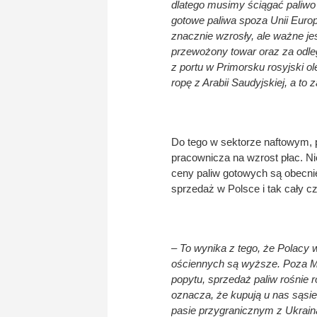
dlatego musimy ściągać paliwo
gotowe paliwa spoza Unii Europ
znacznie wzrosły, ale ważne jest
przewożony towar oraz za odleg
z portu w Primorsku rosyjski o
ropę z Arabii Saudyjskiej, a to
Do tego w sektorze naftowym, p
pracownicza na wzrost płac. N
ceny paliw gotowych są obecni
sprzedaż w Polsce i tak cały cz
– To wynika z tego, że Polacy w
ościennych są wyższe. Poza 
popytu, sprzedaż paliw rośnie
oznacza, że kupują u nas sąsi
pasie przygranicznym z Ukrainą.