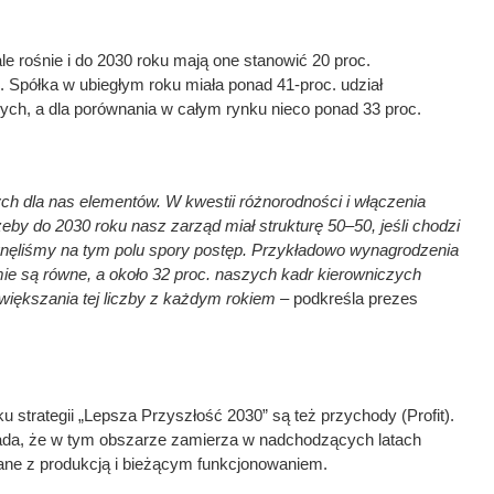
le rośnie i do 2030 roku mają one stanowić 20 proc.
j. Spółka w ubiegłym roku miała ponad 41-proc. udział
ch, a dla porównania w całym rynku nieco ponad 33 proc.
ch dla nas elementów. W kwestii różnorodności i włączenia
by do 2030 roku nasz zarząd miał strukturę 50–50, jeśli chodzi
ągnęliśmy na tym polu spory postęp. Przykładowo wynagrodzenia
mie są równe, a około 32 proc. naszych kadr kierowniczych
większania tej liczby z każdym rokiem –
podkreśla prezes
 strategii „Lepsza Przyszłość 2030” są też przychody (Profit).
a, że w tym obszarze zamierza w nadchodzących latach
zane z produkcją i bieżącym funkcjonowaniem.