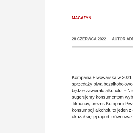
MAGAZYN
28 CZERWCA 2022
AUTOR
AD
Kompania Piwowarska w 2021 ro
sprzedaży piwa bezalkoholowego
będzie zawierało alkoholu. – N
sugerujemy konsumentom wybór
Tikhonov, prezes Kompanii Piw
konsumpcji alkoholu to jeden z
ukazał się jej raport zrównow