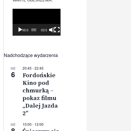
WARTE OBEJRZENIA:
Odtwarzacz
video
00:00
03:56
Nadchodzące wydarzenia
20:45
-
22:45
SIE
6
Fordońskie
Kino pod
chmurką –
pokaz filmu
„Dalej Jazda
2”
10:00
-
12:00
SIE
8