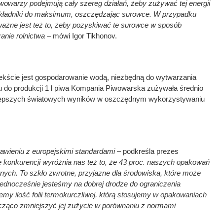
piwowarzy podejmują cały szereg działań, żeby zużywać tej energii
 składniki do maksimum, oszczędzając surowce. W przypadku
ważne jest też to, żeby pozyskiwać te surowce w sposób
nie rolnictwa –
mówi Igor Tikhonov.
tekście jest gospodarowanie wodą, niezbędną do wytwarzania
u do produkcji 1 l piwa Kompania Piwowarska zużywała średnio
 najlepszych światowych wyników w oszczędnym wykorzystywaniu
awieniu z europejskimi standardami
– podkreśla prezes
e konkurencji wyróżnia nas też to, że 43 proc. naszych opakowań
nych. To szkło zwrotne, przyjazne dla środowiska, które może
Jednocześnie jesteśmy na dobrej drodze do ograniczenia
jemy ilość folii termokurczliwej, którą stosujemy w opakowaniach
cząco zmniejszyć jej zużycie w porównaniu z normami