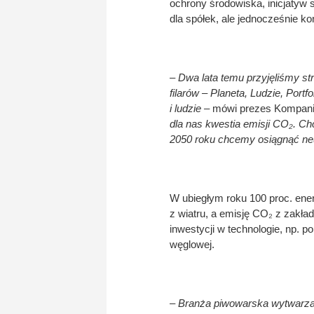
ochrony środowiska, inicjatyw
dla spółek, ale jednocześnie k
– Dwa lata temu przyjęliśmy st
filarów – Planeta, Ludzie, Portfo
i ludzie –
mówi prezes Kompanii
dla nas kwestia emisji CO₂. C
2050 roku chcemy osiągnąć ne
W ubiegłym roku 100 proc. ener
z wiatru, a emisję CO₂ z zakła
inwestycji w technologie, np. p
węglowej.
– Branża piwowarska wytwarza 