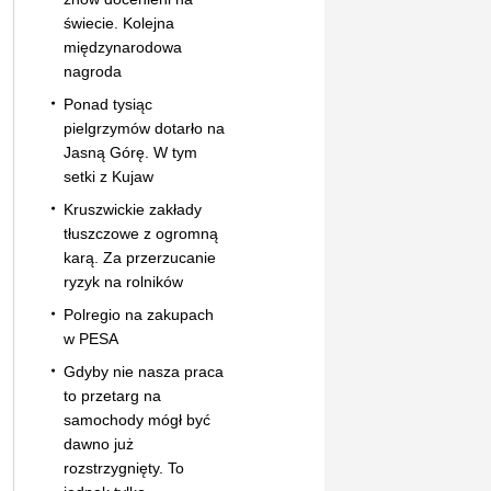
świecie. Kolejna
międzynarodowa
nagroda
Ponad tysiąc
pielgrzymów dotarło na
Jasną Górę. W tym
setki z Kujaw
Kruszwickie zakłady
tłuszczowe z ogromną
karą. Za przerzucanie
ryzyk na rolników
Polregio na zakupach
w PESA
Gdyby nie nasza praca
to przetarg na
samochody mógł być
dawno już
rozstrzygnięty. To