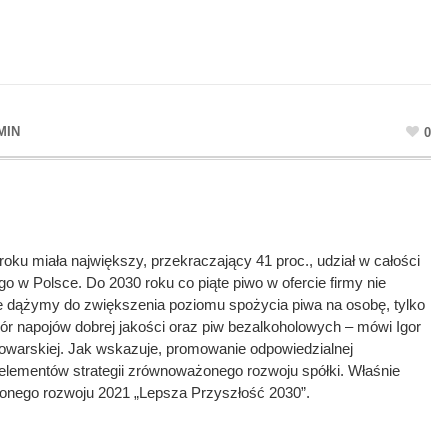
MIN
0
ku miała największy, przekraczający 41 proc., udział w całości
 w Polsce. Do 2030 roku co piąte piwo w ofercie firmy nie
ie dążymy do zwiększenia poziomu spożycia piwa na osobę, tylko
 napojów dobrej jakości oraz piw bezalkoholowych – mówi Igor
owarskiej. Jak wskazuje, promowanie odpowiedzialnej
 elementów strategii zrównoważonego rozwoju spółki. Właśnie
ażonego rozwoju 2021 „Lepsza Przyszłość 2030”.