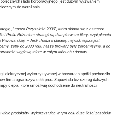
 społecznych i ładu korporacyjnego, jest dużym wyzwaniem
oniecznym do wdrażania.
rategię „Lepsza Przyszłość 2030”, która składa się z czterech
lio i Profit. Rdzeniem strategii są dwa pierwsze filary, czyli planeta
 Piwowarskiej. –
Jeśli chodzi o planetę, najważniejsza jest
hcemy, żeby do 2030 roku nasze browary były zeroemisyjne, a do
utralność węglową także w całym łańcuchu dostaw.
gii elektrycznej wykorzystywanej w browarach spółki pochodziło
dów firma ograniczyła o 55 proc. Zapowiada też szereg dalszych
ompy ciepła, które umożliwią dochodzenie do neutralności
wiele produktów, wykorzystując w tym celu duże ilości zasobów