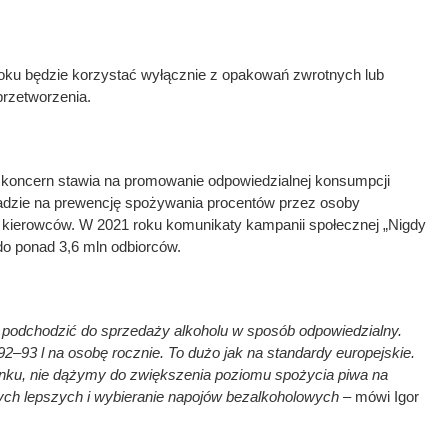
oku będzie korzystać wyłącznie z opakowań zwrotnych lub
rzetworzenia.
koncern stawia na promowanie odpowiedzialnej konsumpcji
ładzie na prewencję spożywania procentów przez osoby
y i kierowców. W 2021 roku komunikaty kampanii społecznej „Nigdy
 do ponad 3,6 mln odbiorców.
y podchodzić do sprzedaży alkoholu w sposób odpowiedzialny.
2–93 l na osobę rocznie. To dużo jak na standardy europejskie.
nku, nie dążymy do zwiększenia poziomu spożycia piwa na
tych lepszych i wybieranie napojów bezalkoholowych
– mówi Igor