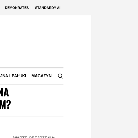
DEMOKRATES
STANDARDY AI
JNA I PAŁUKI
MAGAZYN
NA
EM?