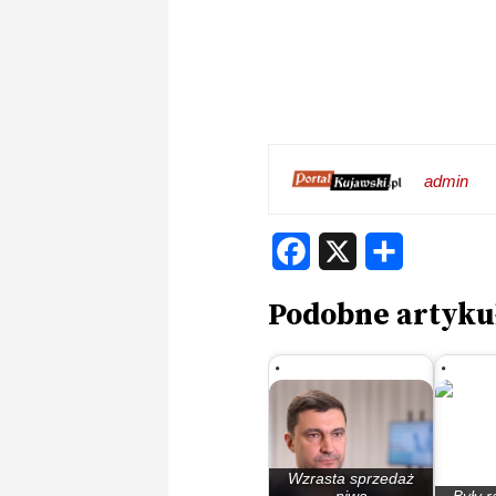
admin
Facebook
X
Share
Podobne artyku
Wzrasta sprzedaż