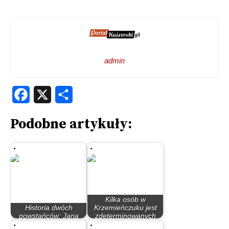
admin
Facebook
X
Share
Podobne artykuły:
Kilka osób w
Historia dwóch
Krzemieńczuku jest
powstańców: Jana
zdeterminowanych
Gralaka i Jana Kujawy
dla…