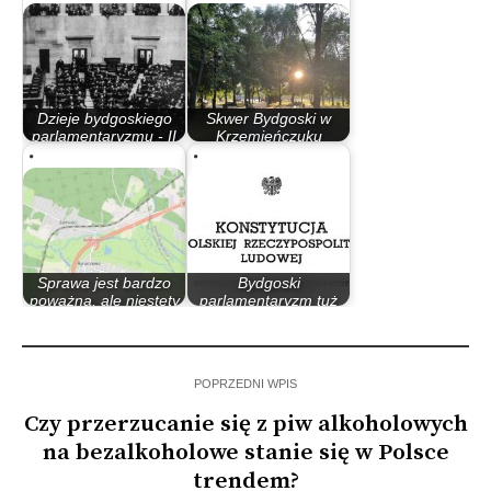
Dzieje bydgoskiego
Skwer Bydgoski w
parlamentaryzmu - II
Krzemieńczuku
Rzeczypospolita
oficjalnie uchwalony
Sprawa jest bardzo
Bydgoski
poważna, ale niestety
parlamentaryzm tuż
za dużo o…
po II wojnie światowej
POPRZEDNI WPIS
Czy przerzucanie się z piw alkoholowych
na bezalkoholowe stanie się w Polsce
trendem?