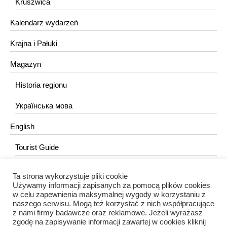
Kruszwica
Kalendarz wydarzeń
Krajna i Pałuki
Magazyn
Historia regionu
Українська мова
English
Tourist Guide
Ta strona wykorzystuje pliki cookie
KONTAKT
Używamy informacji zapisanych za pomocą plików cookies
w celu zapewnienia maksymalnej wygody w korzystaniu z
redakcja@portalkujawski.pl
naszego serwisu. Mogą też korzystać z nich współpracujące
z nami firmy badawcze oraz reklamowe. Jeżeli wyrażasz
Redakcja
zgodę na zapisywanie informacji zawartej w cookies kliknij