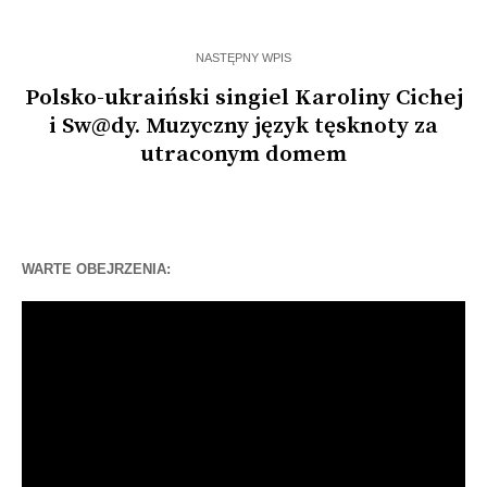
NASTĘPNY WPIS
Polsko-ukraiński singiel Karoliny Cichej
i Sw@dy. Muzyczny język tęsknoty za
utraconym domem
WARTE OBEJRZENIA:
Odtwarzacz
video