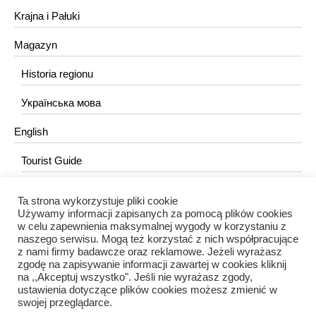
Krajna i Pałuki
Magazyn
Historia regionu
Українська мова
English
Tourist Guide
Ta strona wykorzystuje pliki cookie
KONTAKT
Używamy informacji zapisanych za pomocą plików cookies
w celu zapewnienia maksymalnej wygody w korzystaniu z
redakcja@portalkujawski.pl
naszego serwisu. Mogą też korzystać z nich współpracujące
z nami firmy badawcze oraz reklamowe. Jeżeli wyrażasz
Redakcja
zgodę na zapisywanie informacji zawartej w cookies kliknij
na ,,Akceptuj wszystko". Jeśli nie wyrażasz zgody,
ustawienia dotyczące plików cookies możesz zmienić w
swojej przeglądarce.