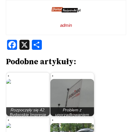
admin
Facebook
X
Share
Podobne artykuły:
Rozpoczęły się 42.
Problem z
Bydgoskie Impresje
uporządkowaniem
Muzyczne
strategicznej dla…