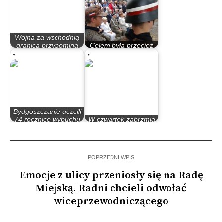
Wojna za wschodnią
granicą przypomina
Celem była przecież
nam o sensie…
niepodległa Polska
Bydgoszczanie uczcili
74 rocznicę wybuchu
W czwartek zabrzmią
Powstania…
syreny alarmowe
POPRZEDNI WPIS
Emocje z ulicy przeniosły się na Radę
Miejską. Radni chcieli odwołać
wiceprzewodniczącego